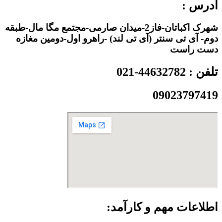
آدرس :
شهرک اکباتان-فاز2-میدان صارمی-مجتمع مگا مال-طبقه
دوم- آی تی سنتر (آی تی لند) -راهرو اول-دومین مغازه
دست راست
تلفن : 44632782-021
09023797419
اطلاعات مهم و کارآمد: