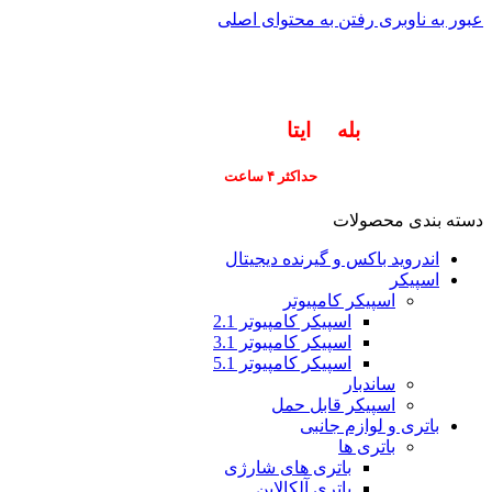
عبور به ناوبری
رفتن به محتوای اصلی
info@pars-gostar.ir
مشتریان گرامی پاسخگوی سوالات شما در اپلیکیشن
های (
بله
و
ایتا
) هستیم ۰۹۰۲۳۷۹۷۴۱۹
ارسال
فوری کلیه سفارشات
حداکثر ۴ ساعت
(فقط برای شهر تهران)
دسته بندی محصولات
اندروید باکس و گیرنده دیجیتال
اسپیکر
اسپیکر کامپیوتر
اسپیکر کامپیوتر 2.1
اسپیکر کامپیوتر 3.1
اسپیکر کامپیوتر 5.1
ساندبار
اسپیکر قابل حمل
باتری و لوازم جانبی
باتری ها
باتری های شارژی
باتری آلکالاین