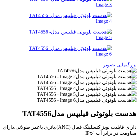
بزرگنمایی تصویر
هدست بلوتوثی فیلیپس مدلTAT4556
دارای قابلیت نویز کنسلینگ فعال (ANC)،باتری باعمر طولانی،دارای
مقاومت در برابر آب IPx4