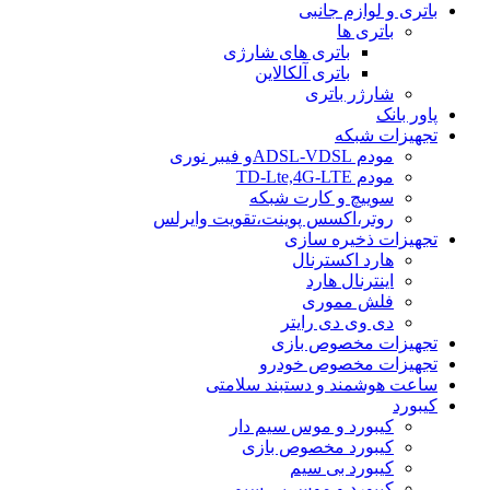
باتری و لوازم جانبی
باتری ها
باتری های شارژی
باتری آلکالاین
شارژر باتری
پاور بانک
تجهیزات شبکه
مودم ADSL-VDSLو فیبر نوری
مودم TD-Lte,4G-LTE
سوییچ و کارت شبکه
روتر،اکسس پوینت،تقویت وایرلس
تجهیزات ذخیره سازی
هارد اکسترنال
اینترنال هارد
فلش مموری
دی وی دی رایتر
تجهیزات مخصوص بازی
تجهیزات مخصوص خودرو
ساعت هوشمند و دستبند سلامتی
کیبورد
کیبورد و موس سیم دار
کیبورد مخصوص بازی
کیبورد بی سیم
کیبورد و موس بی سیم