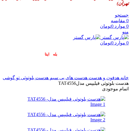
تهران)
جستجو
0
مقایسه
0
موارد
0
تومان
منو
0
موارد
0
تومان
پاسخگوی سوالات شما در اپلیکیشن های (
بله
و
ایتا
) هستیم۰۹۰۲۳۷۹۷۴۱۹
خانه
هدفون و هدست
هدست های بی سیم
هدست بلوتوثی تو گوشی
هدست بلوتوثی فیلیپس مدلTAT4556
اتمام موجودی