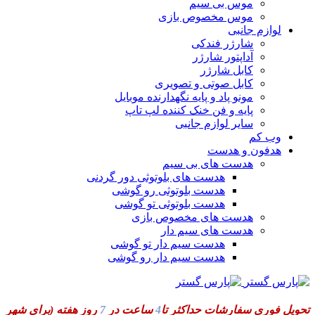
موس بی سیم
موس مخصوص بازی
لوازم جانبی
شارژر فندکی
آداپتور شارژر
کابل شارژر
کابل صوتی و تصویری
مونو پاد و پایه نگهدارنده موبایل
پایه و فن خنک کننده لپ تاپ
سایر لوازم جانبی
وب کم
هدفون و هدست
هدست های بی سیم
هدست های بلوتوثی دور گردنی
هدست بلوتوثی رو گوشی
هدست بلوتوثی تو گوشی
هدست های مخصوص بازی
هدست های سیم دار
هدست سیم دار تو گوشی
هدست سیم دار رو گوشی
تحویل فوری سفارشات حداکثر تا
4
ساعت در
7
روز هفته
(برای شهر