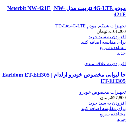
مودم 4G-LTE نتربیت مدل Neterbit NW-421F | NW-
421F
تجهیزات شبکه
,
مودم TD-Lte,4G-LTE
5,161,200
تومان
افزودن به سبد خرید
برای مقایسه اضافه کنید
مشاهده سریع
جدید
افزودن به علاقه مندی
جا لیوانی مخصوص خودرو ارلدام Earldom ET-EH305 |
ET-EH305
تجهیزات مخصوص خودرو
657,800
تومان
افزودن به سبد خرید
برای مقایسه اضافه کنید
مشاهده سریع
جدید