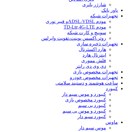
شارژر باتری
پاور بانک
تجهیزات شبکه
مودم ADSL-VDSLو فیبر نوری
مودم TD-Lte,4G-LTE
سوییچ و کارت شبکه
روتر،اکسس پوینت،تقویت وایرلس
تجهیزات ذخیره سازی
هارد اکسترنال
اینترنال هارد
فلش مموری
دی وی دی رایتر
تجهیزات مخصوص بازی
تجهیزات مخصوص خودرو
ساعت هوشمند و دستبند سلامتی
کیبورد
کیبورد و موس سیم دار
کیبورد مخصوص بازی
کیبورد بی سیم
کیبورد و موس بی سیم
کیبورد سیم دار
ماوس
موس سیم دار