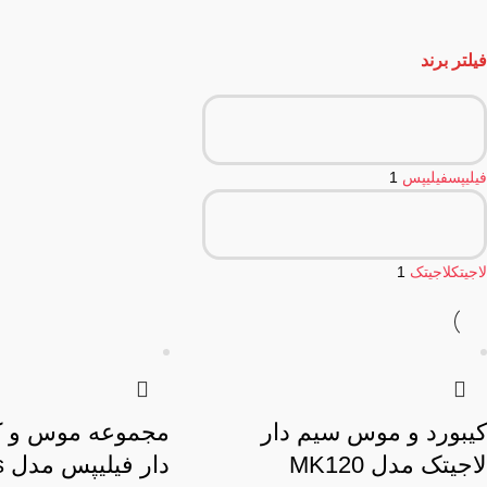
فیلتر برند
فیلیپس
فیلیپس
1
لاجیتک
لاجیتک
1
کیبورد و موس سیم دار
مجموعه موس و ک
لاجیتک مدل MK120
دا