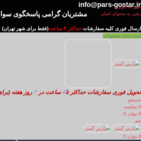
info@pars-gostar.ir
عبور به ناوبری
مشتریان گرامی پاسخگوی سوالا
رفتن به محتوای اصلی
ارسال
فوری کلیه سفارشات
حداکثر ۴ ساعت
(فقط برای شهر تهران)
دسته بندی محصولات
تحویل فوری سفارشات حداکثر تا
4
ساعت در
7
روز هفته
(برا
جستجو
0
مقایسه
0
موارد
0
منو
0
موارد
0