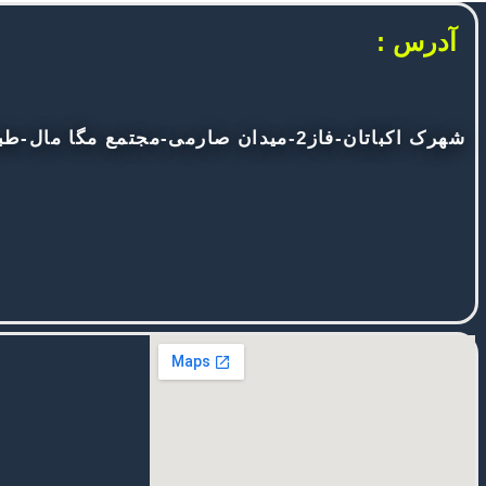
آدرس :
شهرک اکباتان-فاز2-میدان صارمی-مجتمع مگا مال-طبقه دوم- آی تی سنتر (آی تی لند) -راهرو اول-دومین مغازه دست راست