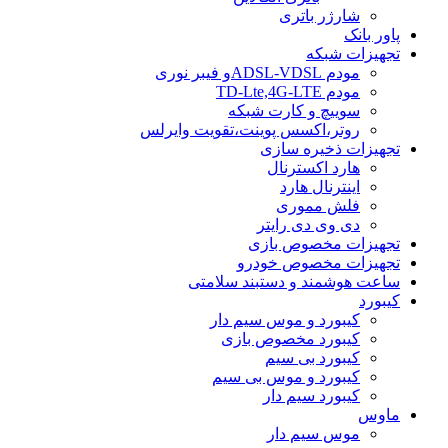
شارژر باتری
پاور بانک
تجهیزات شبکه
مودم ADSL-VDSLو فیبر نوری
مودم TD-Lte,4G-LTE
سوییچ و کارت شبکه
روتر،اکسس پوینت،تقویت وایرلس
تجهیزات ذخیره سازی
هارد اکسترنال
اینترنال هارد
فلش مموری
دی وی دی رایتر
تجهیزات مخصوص بازی
تجهیزات مخصوص خودرو
ساعت هوشمند و دستبند سلامتی
کیبورد
کیبورد و موس سیم دار
کیبورد مخصوص بازی
کیبورد بی سیم
کیبورد و موس بی سیم
کیبورد سیم دار
ماوس
موس سیم دار