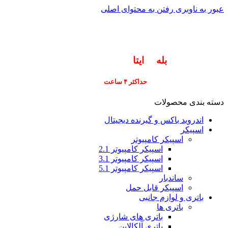
عبور به ناوبری
رفتن به محتوای اصلی
info@pars-gostar.ir
مشتریان گرامی پاسخگوی سوالات شما در اپلیکیشن
های (
بله
و
ایتا
) هستیم ۰۹۰۲۳۷۹۷۴۱۹
ارسال
فوری کلیه سفارشات
حداکثر ۴ ساعت
(فقط برای شهر تهران)
دسته بندی محصولات
اندروید باکس و گیرنده دیجیتال
اسپیکر
اسپیکر کامپیوتر
اسپیکر کامپیوتر 2.1
اسپیکر کامپیوتر 3.1
اسپیکر کامپیوتر 5.1
ساندبار
اسپیکر قابل حمل
باتری و لوازم جانبی
باتری ها
باتری های شارژی
باتری آلکالاین