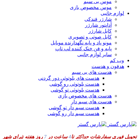
موس بی سیم
موس مخصوص بازی
لوازم جانبی
شارژر فندکی
آداپتور شارژر
کابل شارژر
کابل صوتی و تصویری
مونو پاد و پایه نگهدارنده موبایل
پایه و فن خنک کننده لپ تاپ
سایر لوازم جانبی
وب کم
هدفون و هدست
هدست های بی سیم
هدست های بلوتوثی دور گردنی
هدست بلوتوثی رو گوشی
هدست بلوتوثی تو گوشی
هدست های مخصوص بازی
هدست های سیم دار
هدست سیم دار تو گوشی
هدست سیم دار رو گوشی
تحویل فوری سفارشات حداکثر تا
4
ساعت در
7
روز هفته
(برای شهر