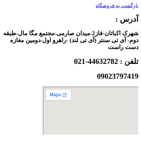
بازگشت به فروشگاه
آدرس :
شهرک اکباتان-فاز2-میدان صارمی-مجتمع مگا مال-طبقه
دوم- آی تی سنتر (آی تی لند) -راهرو اول-دومین مغازه
دست راست
تلفن : 44632782-021
09023797419