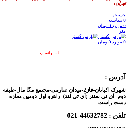
تهران)
جستجو
0
مقایسه
0
موارد
0
تومان
منو
0
موارد
0
تومان
پاسخگوی سوالات شما در اپلیکیشن های (
بله
و
واتساپ
) هستیم۰۹۰۲۳۷۹۷۴۱۹
آدرس :
شهرک اکباتان-فاز2-میدان صارمی-مجتمع مگا مال-طبقه
دوم- آی تی سنتر (آی تی لند) -راهرو اول-دومین مغازه
دست راست
تلفن : 44632782-021