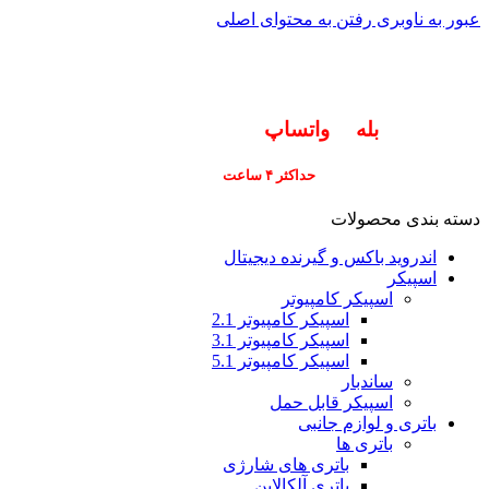
عبور به ناوبری
رفتن به محتوای اصلی
info@pars-gostar.ir
مشتریان گرامی پاسخگوی سوالات شما در اپلیکیشن
های (
بله
و
واتساپ
) هستیم ۰۹۰۲۳۷۹۷۴۱۹
ارسال
فوری کلیه سفارشات
حداکثر ۴ ساعت
(فقط برای شهر تهران)
دسته بندی محصولات
اندروید باکس و گیرنده دیجیتال
اسپیکر
اسپیکر کامپیوتر
اسپیکر کامپیوتر 2.1
اسپیکر کامپیوتر 3.1
اسپیکر کامپیوتر 5.1
ساندبار
اسپیکر قابل حمل
باتری و لوازم جانبی
باتری ها
باتری های شارژی
باتری آلکالاین