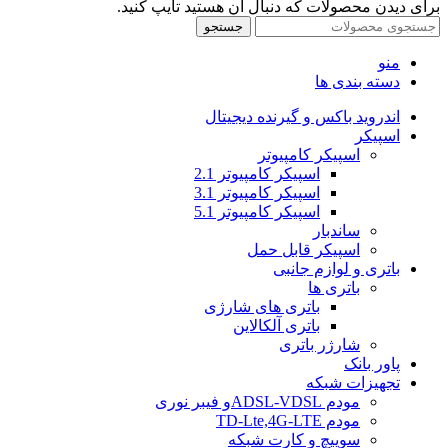
برای دیدن محصولات که دنبال آن هستید تایپ کنید.
جستجو
منو
دسته بندی ها
اندروید باکس و گیرنده دیجیتال
اسپیکر
اسپیکر کامپیوتر
اسپیکر کامپیوتر 2.1
اسپیکر کامپیوتر 3.1
اسپیکر کامپیوتر 5.1
ساندبار
اسپیکر قابل حمل
باتری و لوازم جانبی
باتری ها
باتری های شارژی
باتری آلکالاین
شارژر باتری
پاور بانک
تجهیزات شبکه
مودم ADSL-VDSLو فیبر نوری
مودم TD-Lte,4G-LTE
سوییچ و کارت شبکه