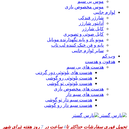
موس بی سیم
موس مخصوص بازی
لوازم جانبی
شارژر فندکی
آداپتور شارژر
کابل شارژر
کابل صوتی و تصویری
مونو پاد و پایه نگهدارنده موبایل
پایه و فن خنک کننده لپ تاپ
سایر لوازم جانبی
وب کم
هدفون و هدست
هدست های بی سیم
هدست های بلوتوثی دور گردنی
هدست بلوتوثی رو گوشی
هدست بلوتوثی تو گوشی
هدست های مخصوص بازی
هدست های سیم دار
هدست سیم دار تو گوشی
هدست سیم دار رو گوشی
تحویل فوری سفارشات حداکثر تا
4
ساعت در
7
روز هفته
(برای شهر