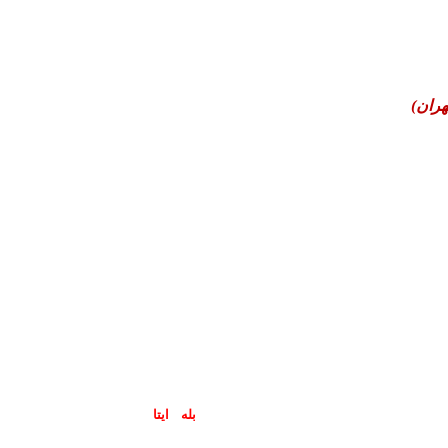
هران)
پاسخگوی سوالات شما در اپلیکیشن های (
بله
و
ایتا
) هستیم۰۹۰۲۳۷۹۷۴۱۹