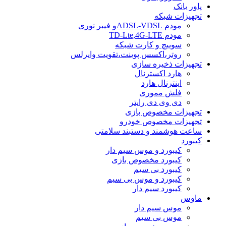
پاور بانک
تجهیزات شبکه
مودم ADSL-VDSLو فیبر نوری
مودم TD-Lte,4G-LTE
سوییچ و کارت شبکه
روتر،اکسس پوینت،تقویت وایرلس
تجهیزات ذخیره سازی
هارد اکسترنال
اینترنال هارد
فلش مموری
دی وی دی رایتر
تجهیزات مخصوص بازی
تجهیزات مخصوص خودرو
ساعت هوشمند و دستبند سلامتی
کیبورد
کیبورد و موس سیم دار
کیبورد مخصوص بازی
کیبورد بی سیم
کیبورد و موس بی سیم
کیبورد سیم دار
ماوس
موس سیم دار
موس بی سیم