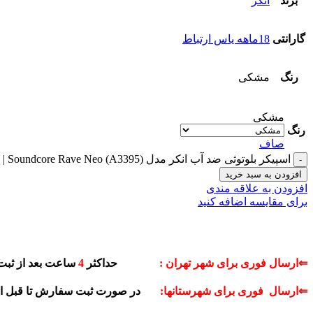
برند
انکر
گارانتی
18ماهه یاس ارتباط
رنگ
مشکی
مشکی
رنگ
صاف
اسپیکر بلوتوثی ضد آب انکر مدل Anker Soundcore Rave Neo (A3395) | Soundcore Rave Neo (A3395) عدد
افزودن به سبد خرید
افزودن به علاقه مندی
برای مقایسه اضافه کنید
⇐ارسال فوری برای شهر تهران :
حداکثر
4
ساعت بعد از ثبت
⇐ارسال فوری برای شهرستانها:
در صورت ثبت سفارش تا قبل 