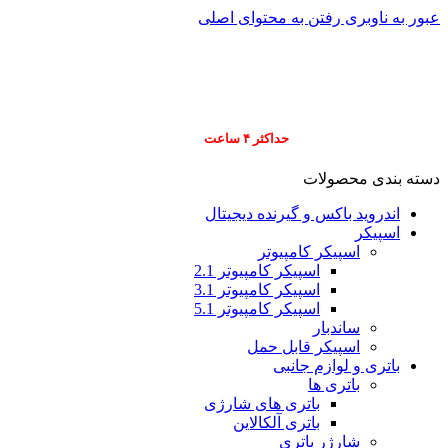
عبور به ناوبری
رفتن به محتوای اصلی
info@pars-gostar.ir
مشتریان گرامی پ
ارسال
فوری کلیه سفارشات
حداکثر ۴ ساعت
(فقط برای شهر تهران)
دسته بندی محصولات
اندروید باکس و گیرنده دیجیتال
اسپیکر
اسپیکر کامپیوتر
اسپیکر کامپیوتر 2.1
اسپیکر کامپیوتر 3.1
اسپیکر کامپیوتر 5.1
ساندبار
اسپیکر قابل حمل
باتری و لوازم جانبی
باتری ها
باتری های شارژی
باتری آلکالاین
شارژر باتری