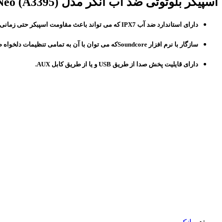
اسپیکر بلوتوثی ضد آب انکر مدل Anker Soundcore Rave Neo (A3395) | Soundcore Rave Neo (A3395)
دارای استاندارد ضد آب IPX7 که می تواند باعث مقاومت اسپبکر حتی زمانی که در آب غوطه ور شد بشود.
سازگار با نرم افزار Soundcoreکه می توان با آن به تمامی تنظیمات دلخواه صدا دست یافت.
دارای قایلیت پخش صدا از طریق USB و یا از طریق کابل AUX.