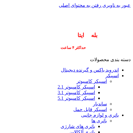
عبور به ناوبری
رفتن به محتوای اصلی
info@pars-gostar.ir
مشتریان گرامی پاسخگوی سوالات شما در اپلیکیشن
های (
بله
و
ایتا
) هستیم ۰۹۰۲۳۷۹۷۴۱۹
ارسال
فوری کلیه سفارشات
حداکثر ۴ ساعت
(فقط برای شهر تهران)
دسته بندی محصولات
اندروید باکس و گیرنده دیجیتال
اسپیکر
اسپیکر کامپیوتر
اسپیکر کامپیوتر 2.1
اسپیکر کامپیوتر 3.1
اسپیکر کامپیوتر 5.1
ساندبار
اسپیکر قابل حمل
باتری و لوازم جانبی
باتری ها
باتری های شارژی
باتری آلکالاین