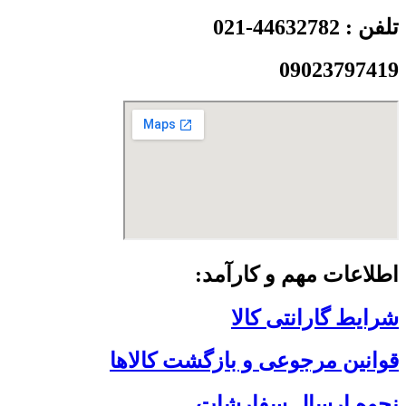
تلفن : 44632782-021
09023797419
اطلاعات مهم و کارآمد:
شرایط گارانتی کالا
قوانین مرجوعی و بازگشت کالاها
نحوه ارسال سفارشات