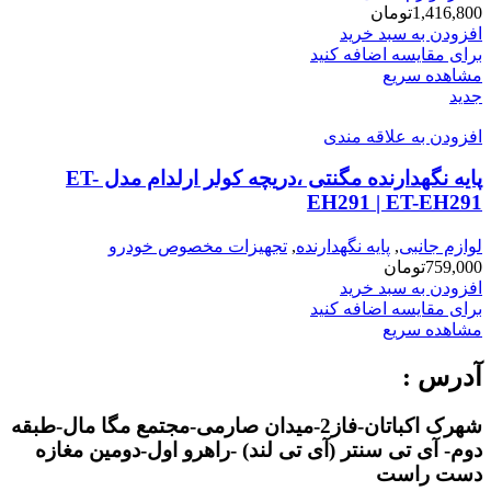
1,416,800
تومان
افزودن به سبد خرید
برای مقایسه اضافه کنید
مشاهده سریع
جدید
افزودن به علاقه مندی
پایه نگهدارنده مگنتی ،دریچه کولر ارلدام مدل ET-
EH291 | ET-EH291
لوازم جانبی
,
پایه نگهدارنده
,
تجهیزات مخصوص خودرو
759,000
تومان
افزودن به سبد خرید
برای مقایسه اضافه کنید
مشاهده سریع
آدرس :
شهرک اکباتان-فاز2-میدان صارمی-مجتمع مگا مال-طبقه
دوم- آی تی سنتر (آی تی لند) -راهرو اول-دومین مغازه
دست راست