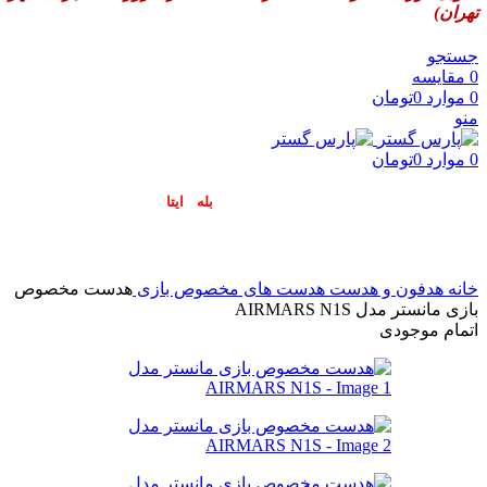
تهران)
جستجو
0
مقایسه
0
موارد
0
تومان
منو
0
موارد
0
تومان
پاسخگوی سوالات شما در اپلیکیشن های (
بله
و
ایتا
) هستیم۰۹۰۲۳۷۹۷۴۱۹
خانه
هدفون و هدست
هدست های مخصوص بازی
هدست مخصوص
بازی مانستر مدل AIRMARS N1S
اتمام موجودی