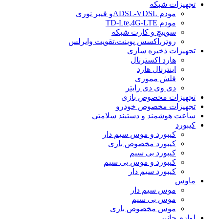
تجهیزات شبکه
مودم ADSL-VDSLو فیبر نوری
مودم TD-Lte,4G-LTE
سوییچ و کارت شبکه
روتر،اکسس پوینت،تقویت وایرلس
تجهیزات ذخیره سازی
هارد اکسترنال
اینترنال هارد
فلش مموری
دی وی دی رایتر
تجهیزات مخصوص بازی
تجهیزات مخصوص خودرو
ساعت هوشمند و دستبند سلامتی
کیبورد
کیبورد و موس سیم دار
کیبورد مخصوص بازی
کیبورد بی سیم
کیبورد و موس بی سیم
کیبورد سیم دار
ماوس
موس سیم دار
موس بی سیم
موس مخصوص بازی
لوازم جانبی