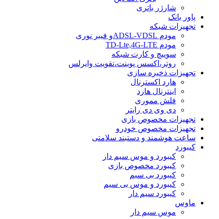
شارژر باتری
پاور بانک
تجهیزات شبکه
مودم ADSL-VDSLو فیبر نوری
مودم TD-Lte,4G-LTE
سوییچ و کارت شبکه
روتر،اکسس پوینت،تقویت وایرلس
تجهیزات ذخیره سازی
هارد اکسترنال
اینترنال هارد
فلش مموری
دی وی دی رایتر
تجهیزات مخصوص بازی
تجهیزات مخصوص خودرو
ساعت هوشمند و دستبند سلامتی
کیبورد
کیبورد و موس سیم دار
کیبورد مخصوص بازی
کیبورد بی سیم
کیبورد و موس بی سیم
کیبورد سیم دار
ماوس
موس سیم دار