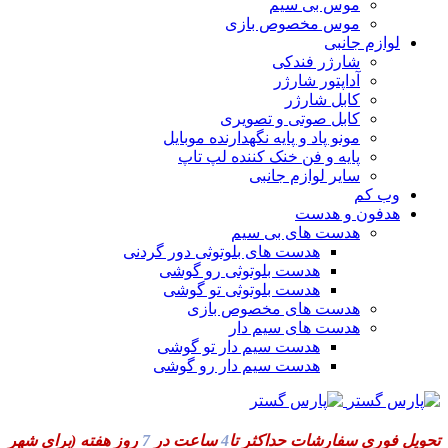
موس بی سیم
موس مخصوص بازی
لوازم جانبی
شارژر فندکی
آداپتور شارژر
کابل شارژر
کابل صوتی و تصویری
مونو پاد و پایه نگهدارنده موبایل
پایه و فن خنک کننده لپ تاپ
سایر لوازم جانبی
وب کم
هدفون و هدست
هدست های بی سیم
هدست های بلوتوثی دور گردنی
هدست بلوتوثی رو گوشی
هدست بلوتوثی تو گوشی
هدست های مخصوص بازی
هدست های سیم دار
هدست سیم دار تو گوشی
هدست سیم دار رو گوشی
تحویل فوری سفارشات حداکثر تا
4
ساعت در
7
روز هفته
(برای شهر