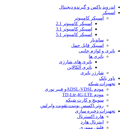
اندروید باکس و گیرنده دیجیتال
اسپیکر
اسپیکر کامپیوتر
اسپیکر کامپیوتر 2.1
اسپیکر کامپیوتر 3.1
اسپیکر کامپیوتر 5.1
ساندبار
اسپیکر قابل حمل
باتری و لوازم جانبی
باتری ها
باتری های شارژی
باتری آلکالاین
شارژر باتری
پاور بانک
تجهیزات شبکه
مودم ADSL-VDSLو فیبر نوری
مودم TD-Lte,4G-LTE
سوییچ و کارت شبکه
روتر،اکسس پوینت،تقویت وایرلس
تجهیزات ذخیره سازی
هارد اکسترنال
اینترنال هارد
فلش مموری