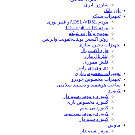
شارژر باتری
پاور بانک
تجهیزات شبکه
مودم ADSL-VDSLو فیبر نوری
مودم TD-Lte,4G-LTE
سوییچ و کارت شبکه
روتر،اکسس پوینت،تقویت وایرلس
تجهیزات ذخیره سازی
هارد اکسترنال
اینترنال هارد
فلش مموری
دی وی دی رایتر
تجهیزات مخصوص بازی
تجهیزات مخصوص خودرو
ساعت هوشمند و دستبند سلامتی
کیبورد
کیبورد و موس سیم دار
کیبورد مخصوص بازی
کیبورد بی سیم
کیبورد و موس بی سیم
کیبورد سیم دار
ماوس
موس سیم دار