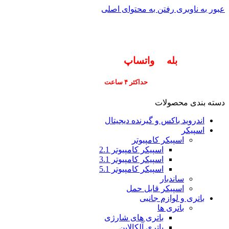
عبور به ناوبری
رفتن به محتوای اصلی
info@pars-gostar.ir
مشتریان گرامی پاسخگوی سوالات شما در اپلیکیشن
های (
بله
و
واتساپ
) هستیم ۰۹۰۲۳۷۹۷۴۱۹
ارسال
فوری کلیه سفارشات
حداکثر ۴ ساعت
(فقط برای شهر تهران)
دسته بندی محصولات
اندروید باکس و گیرنده دیجیتال
اسپیکر
اسپیکر کامپیوتر
اسپیکر کامپیوتر 2.1
اسپیکر کامپیوتر 3.1
اسپیکر کامپیوتر 5.1
ساندبار
اسپیکر قابل حمل
باتری و لوازم جانبی
باتری ها
باتری های شارژی
باتری آلکالاین