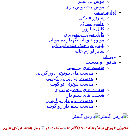
موس بی سیم
موس مخصوص بازی
لوازم جانبی
شارژر فندکی
آداپتور شارژر
کابل شارژر
کابل صوتی و تصویری
مونو پاد و پایه نگهدارنده موبایل
پایه و فن خنک کننده لپ تاپ
سایر لوازم جانبی
وب کم
هدفون و هدست
هدست های بی سیم
هدست های بلوتوثی دور گردنی
هدست بلوتوثی رو گوشی
هدست بلوتوثی تو گوشی
هدست های مخصوص بازی
هدست های سیم دار
هدست سیم دار تو گوشی
هدست سیم دار رو گوشی
تحویل فوری سفارشات حداکثر تا
4
ساعت در
7
روز هفته
(برای شهر