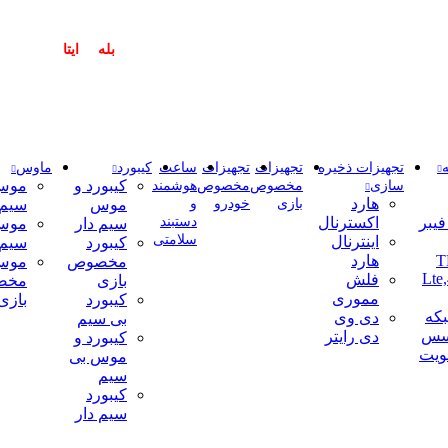
شتریان گرامی پاسخگوی سوالات شما در اپلیکیشن های (
بله
و
ایتا
) هستیم ۰۹۰۲۳۷۹۷۴۱۹
تجهیزات ذخیره
تجهیزات
تجهیزات
ساعت
کیبورد
ماوس
کیبورد و
موس
سازی
مخصوص
مخصوص
هوشمند
هارد
بازی
خودرو
و
موس
سیم 
Vو فیبر
اکسترنال
دستبند
سیم دار
موس
سلامتی
اینترنال
کیبورد
سیم
TD-
هارد
مخصوص
موس
Lte
فلش
بازی
مخص
مموری
کیبورد
بازی
که
دی وی
بی سیم
کسس
دی رایتر
کیبورد و
ویت
موس بی
سیم
کیبورد
سیم دار