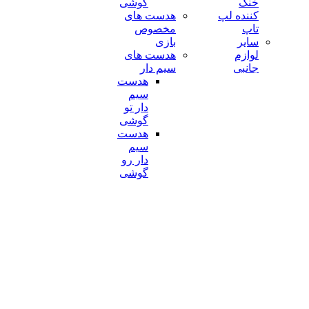
خنک
گوشی
کننده لپ
هدست های
تاپ
مخصوص
سایر
بازی
لوازم
هدست های
جانبی
سیم دار
هدست
سیم
دار تو
گوشی
هدست
سیم
دار رو
گوشی