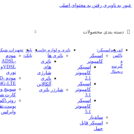
عبور به ناوبری
رفتن به محتوای اصلی
م
info@pars-gostar.i
دسته بندی محصولات
اندروید
اسپیکر
باتری و لوازم جانبی
پاور
تجهیزات شبکه
اسپیکر
باتری ها
مودم
باکس
بانک
ADSL-
و
کامپیوتر
باتری
گیرنده
DSL
اسپیکر
های
دیجیتال
نوری
کامپیوتر
شارژی
2.1
مودم 
باتری
,4G-LTE
اسپیکر
آلکالاین
سوییچ و
کامپیوتر
شارژر باتری
3.1
کارت شب
اسپیکر
روتر،ا
کامپیوتر
پوینت،تق
5.1
وایرلس
ساندبار
اسپیکر قابل
حمل