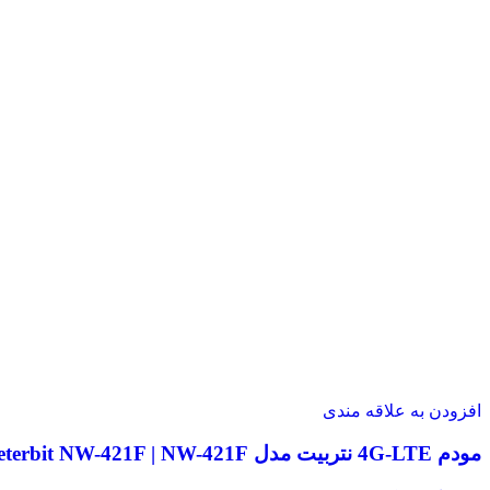
افزودن به علاقه مندی
مودم 4G-LTE نتربیت مدل Neterbit NW-421F | NW-421F