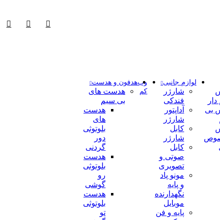
لوازم جانبی
وب
هدفون و هدست
شارژر
هدست های
کم
دار
فندکی
بی سیم
 بی
آداپتور
هدست
شارژر
های
کابل
بلوتوثی
وص
شارژر
دور
کابل
گردنی
صوتی و
هدست
تصویری
بلوتوثی
مونو پاد
رو
و پایه
گوشی
نگهدارنده
هدست
موبایل
بلوتوثی
پایه و فن
تو