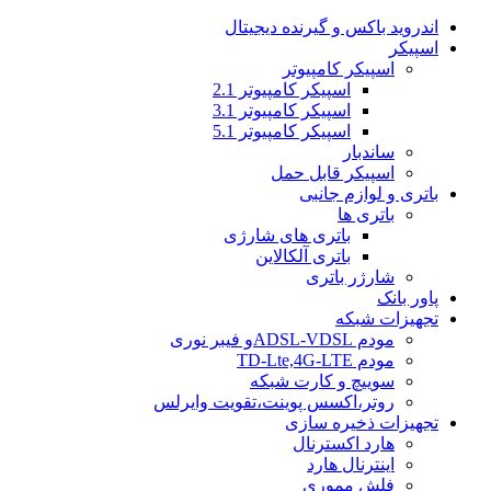
اندروید باکس و گیرنده دیجیتال
اسپیکر
اسپیکر کامپیوتر
اسپیکر کامپیوتر 2.1
اسپیکر کامپیوتر 3.1
اسپیکر کامپیوتر 5.1
ساندبار
اسپیکر قابل حمل
باتری و لوازم جانبی
باتری ها
باتری های شارژی
باتری آلکالاین
شارژر باتری
پاور بانک
تجهیزات شبکه
مودم ADSL-VDSLو فیبر نوری
مودم TD-Lte,4G-LTE
سوییچ و کارت شبکه
روتر،اکسس پوینت،تقویت وایرلس
تجهیزات ذخیره سازی
هارد اکسترنال
اینترنال هارد
فلش مموری