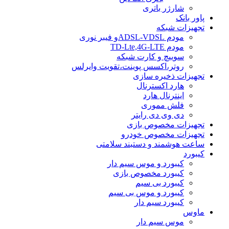
شارژر باتری
پاور بانک
تجهیزات شبکه
مودم ADSL-VDSLو فیبر نوری
مودم TD-Lte,4G-LTE
سوییچ و کارت شبکه
روتر،اکسس پوینت،تقویت وایرلس
تجهیزات ذخیره سازی
هارد اکسترنال
اینترنال هارد
فلش مموری
دی وی دی رایتر
تجهیزات مخصوص بازی
تجهیزات مخصوص خودرو
ساعت هوشمند و دستبند سلامتی
کیبورد
کیبورد و موس سیم دار
کیبورد مخصوص بازی
کیبورد بی سیم
کیبورد و موس بی سیم
کیبورد سیم دار
ماوس
موس سیم دار