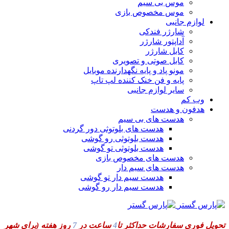
موس بی سیم
موس مخصوص بازی
لوازم جانبی
شارژر فندکی
آداپتور شارژر
کابل شارژر
کابل صوتی و تصویری
مونو پاد و پایه نگهدارنده موبایل
پایه و فن خنک کننده لپ تاپ
سایر لوازم جانبی
وب کم
هدفون و هدست
هدست های بی سیم
هدست های بلوتوثی دور گردنی
هدست بلوتوثی رو گوشی
هدست بلوتوثی تو گوشی
هدست های مخصوص بازی
هدست های سیم دار
هدست سیم دار تو گوشی
هدست سیم دار رو گوشی
تحویل فوری سفارشات حداکثر تا
4
ساعت در
7
روز هفته
(برای شهر