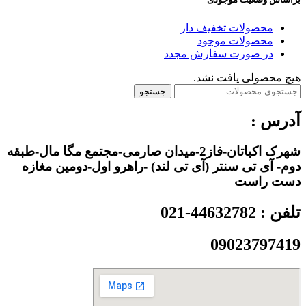
محصولات تخفیف دار
محصولات موجود
در صورت سفارش مجدد
هیچ محصولی یافت نشد.
جستجو
آدرس :
شهرک اکباتان-فاز2-میدان صارمی-مجتمع مگا مال-طبقه
دوم- آی تی سنتر (آی تی لند) -راهرو اول-دومین مغازه
دست راست
تلفن : 44632782-021
09023797419