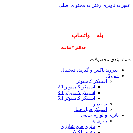
عبور به ناوبری
رفتن به محتوای اصلی
info@pars-gostar.ir
مشتریان گرامی پاسخگوی سوالات شما در اپلیکیشن
های (
بله
و
واتساپ
) هستیم ۰۹۰۲۳۷۹۷۴۱۹
ارسال
فوری کلیه سفارشات
حداکثر ۴ ساعت
(فقط برای شهر تهران)
دسته بندی محصولات
اندروید باکس و گیرنده دیجیتال
اسپیکر
اسپیکر کامپیوتر
اسپیکر کامپیوتر 2.1
اسپیکر کامپیوتر 3.1
اسپیکر کامپیوتر 5.1
ساندبار
اسپیکر قابل حمل
باتری و لوازم جانبی
باتری ها
باتری های شارژی
باتری آلکالاین