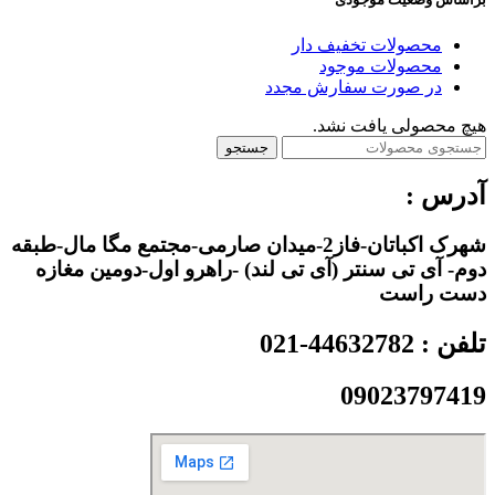
محصولات تخفیف دار
محصولات موجود
در صورت سفارش مجدد
هیچ محصولی یافت نشد.
جستجو
آدرس :
شهرک اکباتان-فاز2-میدان صارمی-مجتمع مگا مال-طبقه
دوم- آی تی سنتر (آی تی لند) -راهرو اول-دومین مغازه
دست راست
تلفن : 44632782-021
09023797419