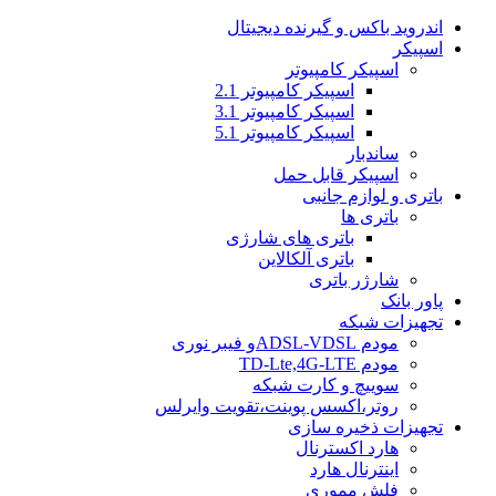
اندروید باکس و گیرنده دیجیتال
اسپیکر
اسپیکر کامپیوتر
اسپیکر کامپیوتر 2.1
اسپیکر کامپیوتر 3.1
اسپیکر کامپیوتر 5.1
ساندبار
اسپیکر قابل حمل
باتری و لوازم جانبی
باتری ها
باتری های شارژی
باتری آلکالاین
شارژر باتری
پاور بانک
تجهیزات شبکه
مودم ADSL-VDSLو فیبر نوری
مودم TD-Lte,4G-LTE
سوییچ و کارت شبکه
روتر،اکسس پوینت،تقویت وایرلس
تجهیزات ذخیره سازی
هارد اکسترنال
اینترنال هارد
فلش مموری