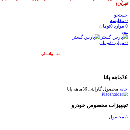
تهران)
جستجو
0
مقایسه
0
موارد
0
تومان
منو
0
موارد
0
تومان
پاسخگوی سوالات شما در اپلیکیشن های (
بله
و
واتساپ
) هستیم۰۹۰۲۳۷۹۷۴۱۹
36ماهه پانا
خانه
محصول گارانتی
36ماهه پانا
تجهیزات مخصوص خودرو
8 محصول