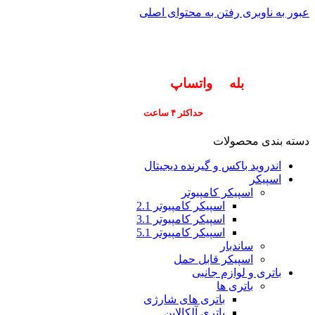
عبور به ناوبری
رفتن به محتوای اصلی
info@pars-gostar.ir
مشتریان گرامی پاسخگوی سوالات شما در اپلیکیشن
های (
بله
و
واتساپ
) هستیم ۰۹۰۲۳۷۹۷۴۱۹
ارسال
فوری کلیه سفارشات
حداکثر ۴ ساعت
(فقط برای شهر تهران)
دسته بندی محصولات
اندروید باکس و گیرنده دیجیتال
اسپیکر
اسپیکر کامپیوتر
اسپیکر کامپیوتر 2.1
اسپیکر کامپیوتر 3.1
اسپیکر کامپیوتر 5.1
ساندبار
اسپیکر قابل حمل
باتری و لوازم جانبی
باتری ها
باتری های شارژی
باتری آلکالاین