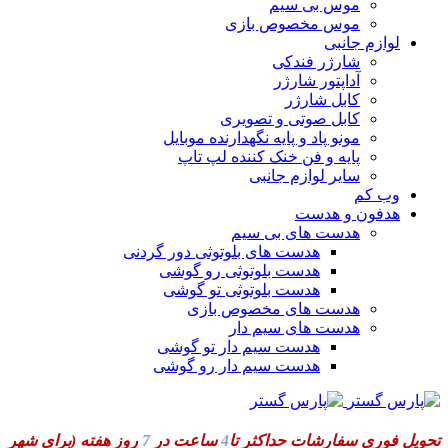
موس بی سیم
موس مخصوص بازی
لوازم جانبی
شارژر فندکی
آداپتور شارژر
کابل شارژر
کابل صوتی و تصویری
مونو پاد و پایه نگهدارنده موبایل
پایه و فن خنک کننده لپ تاپ
سایر لوازم جانبی
وب کم
هدفون و هدست
هدست های بی سیم
هدست های بلوتوثی دور گردنی
هدست بلوتوثی رو گوشی
هدست بلوتوثی تو گوشی
هدست های مخصوص بازی
هدست های سیم دار
هدست سیم دار تو گوشی
هدست سیم دار رو گوشی
تحویل فوری سفارشات حداکثر تا
4
ساعت در
7
روز هفته
(برای شهر