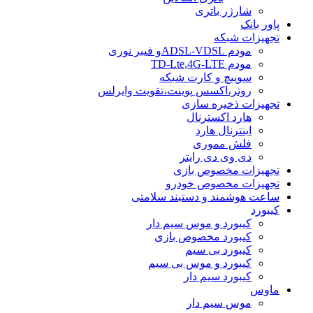
شارژر باتری
پاور بانک
تجهیزات شبکه
مودم ADSL-VDSLو فیبر نوری
مودم TD-Lte,4G-LTE
سوییچ و کارت شبکه
روتر،اکسس پوینت،تقویت وایرلس
تجهیزات ذخیره سازی
هارد اکسترنال
اینترنال هارد
فلش مموری
دی وی دی رایتر
تجهیزات مخصوص بازی
تجهیزات مخصوص خودرو
ساعت هوشمند و دستبند سلامتی
کیبورد
کیبورد و موس سیم دار
کیبورد مخصوص بازی
کیبورد بی سیم
کیبورد و موس بی سیم
کیبورد سیم دار
ماوس
موس سیم دار