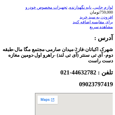
لوازم جانبی
,
پایه نگهدارنده
,
تجهیزات مخصوص خودرو
759,000
تومان
افزودن به سبد خرید
برای مقایسه اضافه کنید
مشاهده سریع
آدرس :
شهرک اکباتان-فاز2-میدان صارمی-مجتمع مگا مال-طبقه
دوم- آی تی سنتر (آی تی لند) -راهرو اول-دومین مغازه
دست راست
تلفن : 44632782-021
09023797419