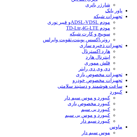
شارژر باتری
پاور بانک
تجهیزات شبکه
مودم ADSL-VDSLو فیبر نوری
مودم TD-Lte,4G-LTE
سوییچ و کارت شبکه
روتر،اکسس پوینت،تقویت وایرلس
تجهیزات ذخیره سازی
هارد اکسترنال
اینترنال هارد
فلش مموری
دی وی دی رایتر
تجهیزات مخصوص بازی
تجهیزات مخصوص خودرو
ساعت هوشمند و دستبند سلامتی
کیبورد
کیبورد و موس سیم دار
کیبورد مخصوص بازی
کیبورد بی سیم
کیبورد و موس بی سیم
کیبورد سیم دار
ماوس
موس سیم دار