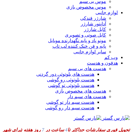
موس بی سیم
موس مخصوص بازی
لوازم جانبی
شارژر فندکی
آداپتور شارژر
کابل شارژر
کابل صوتی و تصویری
مونو پاد و پایه نگهدارنده موبایل
پایه و فن خنک کننده لپ تاپ
سایر لوازم جانبی
وب کم
هدفون و هدست
هدست های بی سیم
هدست های بلوتوثی دور گردنی
هدست بلوتوثی رو گوشی
هدست بلوتوثی تو گوشی
هدست های مخصوص بازی
هدست های سیم دار
هدست سیم دار تو گوشی
هدست سیم دار رو گوشی
تحویل فوری سفارشات حداکثر تا
4
ساعت در
7
روز هفته
(برای شهر