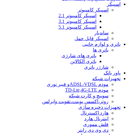
اسپیکر
اسپیکر کامپیوتر
اسپیکر کامپیوتر 2.1
اسپیکر کامپیوتر 3.1
اسپیکر کامپیوتر 5.1
ساندبار
اسپیکر قابل حمل
باتری و لوازم جانبی
باتری ها
باتری های شارژی
باتری آلکالاین
شارژر باتری
پاور بانک
تجهیزات شبکه
مودم ADSL-VDSLو فیبر نوری
مودم TD-Lte,4G-LTE
سوییچ و کارت شبکه
روتر،اکسس پوینت،تقویت وایرلس
تجهیزات ذخیره سازی
هارد اکسترنال
اینترنال هارد
فلش مموری
دی وی دی رایتر