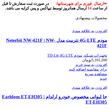
⇐ارسال فوری برای شهرستانها:
در صورت ثبت سفارش تا قبل
از ساعت
14
ارسال همانروز توسط تیپاکس و پس کرایه می باشد.
محصولات پیشنهادی
افزودن به علاقه مندی
مودم 4G-LTE نتربیت مدل Neterbit NW-421F | NW-
421F
تجهیزات شبکه
,
مودم TD-Lte,4G-LTE
5,161,200
تومان
افزودن به سبد خرید
برای مقایسه اضافه کنید
مشاهده سریع
جدید
افزودن به علاقه مندی
جا لیوانی مخصوص خودرو ارلدام Earldom ET-EH305 |
ET-EH305