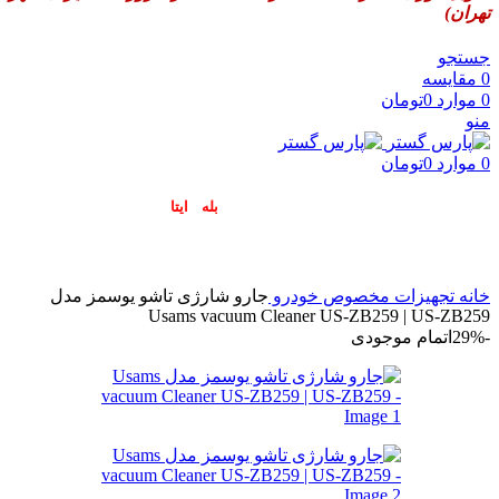
تهران)
جستجو
0
مقایسه
0
موارد
0
تومان
منو
0
موارد
0
تومان
پاسخگوی سوالات شما در اپلیکیشن های (
بله
و
ایتا
) هستیم۰۹۰۲۳۷۹۷۴۱۹
خانه
تجهیزات مخصوص خودرو
جارو شارژی تاشو یوسمز مدل
Usams vacuum Cleaner US-ZB259 | US-ZB259
-29%
اتمام موجودی