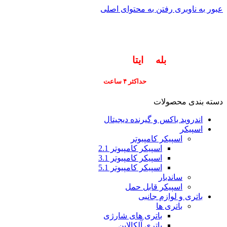
عبور به ناوبری
رفتن به محتوای اصلی
info@pars-gostar.ir
مشتریان گرامی پاسخگوی سوالات شما در اپلیکیشن
های (
بله
و
ایتا
) هستیم ۰۹۰۲۳۷۹۷۴۱۹
ارسال
فوری کلیه سفارشات
حداکثر ۴ ساعت
(فقط برای شهر تهران)
دسته بندی محصولات
اندروید باکس و گیرنده دیجیتال
اسپیکر
اسپیکر کامپیوتر
اسپیکر کامپیوتر 2.1
اسپیکر کامپیوتر 3.1
اسپیکر کامپیوتر 5.1
ساندبار
اسپیکر قابل حمل
باتری و لوازم جانبی
باتری ها
باتری های شارژی
باتری آلکالاین