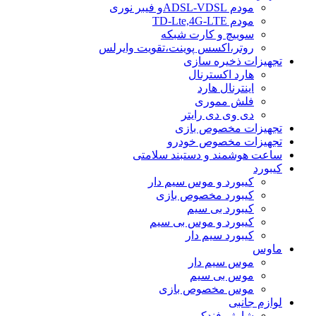
مودم ADSL-VDSLو فیبر نوری
مودم TD-Lte,4G-LTE
سوییچ و کارت شبکه
روتر،اکسس پوینت،تقویت وایرلس
تجهیزات ذخیره سازی
هارد اکسترنال
اینترنال هارد
فلش مموری
دی وی دی رایتر
تجهیزات مخصوص بازی
تجهیزات مخصوص خودرو
ساعت هوشمند و دستبند سلامتی
کیبورد
کیبورد و موس سیم دار
کیبورد مخصوص بازی
کیبورد بی سیم
کیبورد و موس بی سیم
کیبورد سیم دار
ماوس
موس سیم دار
موس بی سیم
موس مخصوص بازی
لوازم جانبی
شارژر فندکی