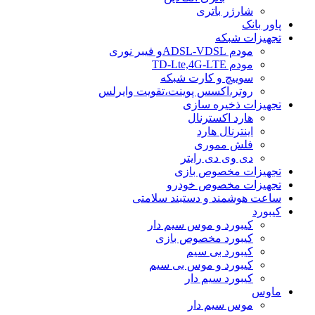
شارژر باتری
پاور بانک
تجهیزات شبکه
مودم ADSL-VDSLو فیبر نوری
مودم TD-Lte,4G-LTE
سوییچ و کارت شبکه
روتر،اکسس پوینت،تقویت وایرلس
تجهیزات ذخیره سازی
هارد اکسترنال
اینترنال هارد
فلش مموری
دی وی دی رایتر
تجهیزات مخصوص بازی
تجهیزات مخصوص خودرو
ساعت هوشمند و دستبند سلامتی
کیبورد
کیبورد و موس سیم دار
کیبورد مخصوص بازی
کیبورد بی سیم
کیبورد و موس بی سیم
کیبورد سیم دار
ماوس
موس سیم دار