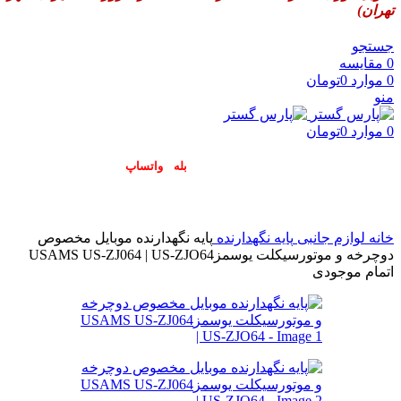
تهران)
جستجو
0
مقایسه
0
موارد
0
تومان
منو
0
موارد
0
تومان
پاسخگوی سوالات شما در اپلیکیشن های (
بله
و
واتساپ
) هستیم۰۹۰۲۳۷۹۷۴۱۹
خانه
لوازم جانبی
پایه نگهدارنده
پایه نگهدارنده موبایل مخصوص
دوچرخه و موتورسیکلت یوسمزUSAMS US-ZJ064 | US-ZJO64
اتمام موجودی