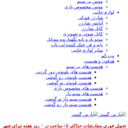
موس بی سیم
موس مخصوص بازی
لوازم جانبی
شارژر فندکی
آداپتور شارژر
کابل شارژر
کابل صوتی و تصویری
مونو پاد و پایه نگهدارنده موبایل
پایه و فن خنک کننده لپ تاپ
سایر لوازم جانبی
وب کم
هدفون و هدست
هدست های بی سیم
هدست های بلوتوثی دور گردنی
هدست بلوتوثی رو گوشی
هدست بلوتوثی تو گوشی
هدست های مخصوص بازی
هدست های سیم دار
هدست سیم دار تو گوشی
هدست سیم دار رو گوشی
تحویل فوری سفارشات حداکثر تا
4
ساعت در
7
روز هفته
(برای شهر