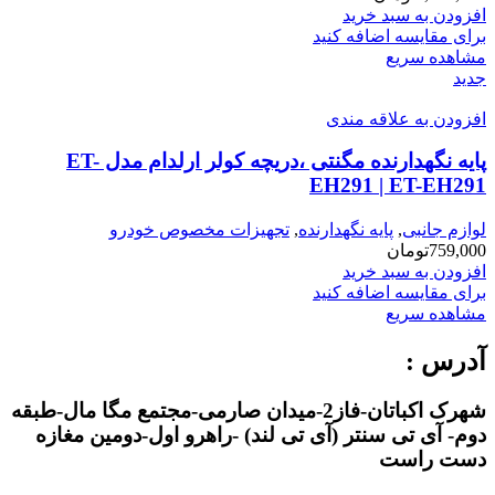
افزودن به سبد خرید
برای مقایسه اضافه کنید
مشاهده سریع
جدید
افزودن به علاقه مندی
پایه نگهدارنده مگنتی ،دریچه کولر ارلدام مدل ET-
EH291 | ET-EH291
لوازم جانبی
,
پایه نگهدارنده
,
تجهیزات مخصوص خودرو
759,000
تومان
افزودن به سبد خرید
برای مقایسه اضافه کنید
مشاهده سریع
آدرس :
شهرک اکباتان-فاز2-میدان صارمی-مجتمع مگا مال-طبقه
دوم- آی تی سنتر (آی تی لند) -راهرو اول-دومین مغازه
دست راست