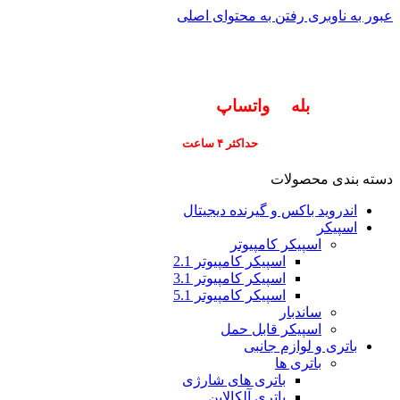
عبور به ناوبری
رفتن به محتوای اصلی
info@pars-gostar.ir
مشتریان گرامی پاسخگوی سوالات شما در اپلیکیشن
های (
بله
و
واتساپ
) هستیم ۰۹۰۲۳۷۹۷۴۱۹
ارسال
فوری کلیه سفارشات
حداکثر ۴ ساعت
(فقط برای شهر تهران)
دسته بندی محصولات
اندروید باکس و گیرنده دیجیتال
اسپیکر
اسپیکر کامپیوتر
اسپیکر کامپیوتر 2.1
اسپیکر کامپیوتر 3.1
اسپیکر کامپیوتر 5.1
ساندبار
اسپیکر قابل حمل
باتری و لوازم جانبی
باتری ها
باتری های شارژی
باتری آلکالاین