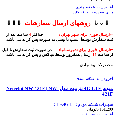
افزودن به علاقه مندی
برای مقایسه اضافه کنید
⇓⇓⇓
روشهای
ارسال سفارشات
⇓
⇓
⇓
⇐ارسال فوری برای شهر تهران :
حداکثر
4
ساعت بعد از
ثبت سفارش توسط اسنپ یا تپسی به صورت پس کرایه می باشد.
⇐ارسال فوری برای شهرستانها:
در صورت ثبت سفارش تا قبل
از ساعت
14
ارسال همانروز توسط تیپاکس و پس کرایه می باشد.
محصولات پیشنهادی
افزودن به علاقه مندی
مودم 4G-LTE نتربیت مدل Neterbit NW-421F | NW-
421F
تجهیزات شبکه
,
مودم TD-Lte,4G-LTE
5,161,200
تومان
افزودن به سبد خرید