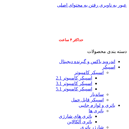
عبور به ناوبری
رفتن به محتوای اصلی
info@pars-gostar.ir
مشتریان گرامی پ
ارسال
فوری کلیه سفارشات
حداکثر ۴ ساعت
(فقط برای شهر تهران)
دسته بندی محصولات
اندروید باکس و گیرنده دیجیتال
اسپیکر
اسپیکر کامپیوتر
اسپیکر کامپیوتر 2.1
اسپیکر کامپیوتر 3.1
اسپیکر کامپیوتر 5.1
ساندبار
اسپیکر قابل حمل
باتری و لوازم جانبی
باتری ها
باتری های شارژی
باتری آلکالاین
شارژر باتری