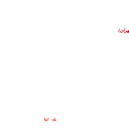
هران)
پاسخگوی سوالات شما در اپلیکیشن های (
بله
و
ایتا
) هستیم۰۹۰۲۳۷۹۷۴۱۹