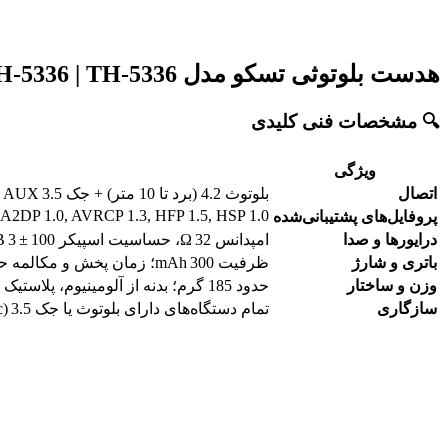
هدست بلوتوثی تسکو مدل TSCO TH-5336 | TH-5336
🔍 مشخصات فنی کلیدی
ویژگی
اتصال
بلوتوث 4.2 (برد تا 10 متر) + جک 3.5 mm AUX + شیار کارت TF + رادیو FM
A2DP 1.0, AVRCP 1.3, HFP 1.5, HSP 1.0
پروفایل‌های پشتیبانی‌شده
درایورها و صدا
امپدانس 32 Ω، حساسیت اسپیکر 100 ± 3 dB، پاسخ فرکانسی 20 Hz–20 kHz
باتری و شارژ
ظرفیت 300 mAh؛ زمان پخش و مکالمه حدود 5 ساعت؛ زمان شارژ 2–3 ساعت؛ استندبای 24 ساعت
وزن و ساختار
حدود 185 گرم؛ بدنه از آلومینیوم، پلاستیک PVC با هدبند قابل تنظیم و گوشی‌های تا شو
سازگاری
تمام دستگاه‌های دارای بلوتوث یا جک 3.5 mm (Android, iOS, Windows, Mac)