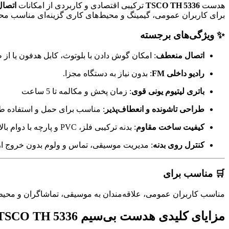
هدست
TSCO TH 5336
ترکیبی اقتصادی و کاربردی از امکانات
اتصال
برای کاربران عمومی، گیمینگ و محیط‌های کاری گزینه‌ای مناسب 
✨ ویژگی‌های برجسته
اتصال منعطف
: امکان گوش دادن با بلوتوث، کابل هدفون یا ا
رادیو داخلی FM
: بدون نیاز به دستگاه مجزا
.
باتری لیتیوم یونی قوی
: زمان پخش و مکالمه تا 5 ساعت
طراحی تا‌شونده و انعطاف‌پذیر
: مناسب برای حمل و استفاده ط
کیفیت ساخت مقاوم
: بدنه ترکیبی فلز، PVC و پارچه با دوام بالا
کنترل روی بدنه
: مدیریت موسیقی، تماس و ولوم بدون خروج ا
🛒 مناسب برای
مناسب کاربران عمومی، علاقه‌مندان به موسیقی، تماشاگران و محیط‌ه
مزایای کلیدی هدست بی‌سیم TSCO TH 5336