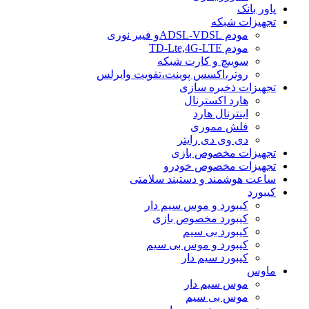
پاور بانک
تجهیزات شبکه
مودم ADSL-VDSLو فیبر نوری
مودم TD-Lte,4G-LTE
سوییچ و کارت شبکه
روتر،اکسس پوینت،تقویت وایرلس
تجهیزات ذخیره سازی
هارد اکسترنال
اینترنال هارد
فلش مموری
دی وی دی رایتر
تجهیزات مخصوص بازی
تجهیزات مخصوص خودرو
ساعت هوشمند و دستبند سلامتی
کیبورد
کیبورد و موس سیم دار
کیبورد مخصوص بازی
کیبورد بی سیم
کیبورد و موس بی سیم
کیبورد سیم دار
ماوس
موس سیم دار
موس بی سیم