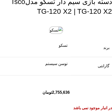
دسته بازی سیم دار تسکو مدلTsco
TG-120 X2 | TG-120 X2
تسکو
برند
توسن سیستم
گارانتی
2,755,636
تومان
در انبار موجود نمی باشد