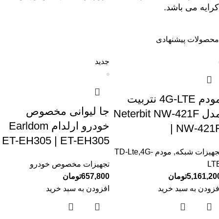
کرایه می باشد.
محصولات پیشنهادی
جدید
مودم 4G-LTE نتربیت
جا لیوانی مخصوص
مدل Neterbit NW-421F
خودرو ارلدام Earldom
| NW-421
ET-EH305 | ET-EH305
جهیزات شبکه
,
مودم TD-Lte,4G-
LT
تجهیزات مخصوص خودرو
5,161,20
تومان
657,800
تومان
فزودن به سبد خرید
افزودن به سبد خرید