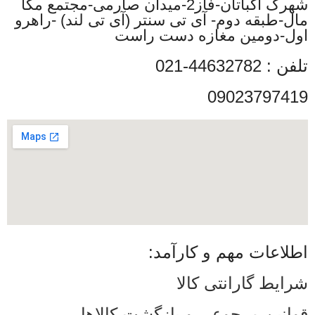
شهرک اکباتان-فاز2-میدان صارمی-مجتمع مگا
مال-طبقه دوم- آی تی سنتر (آی تی لند) -راهرو
اول-دومین مغازه دست راست
تلفن : 44632782-021
09023797419
اطلاعات مهم و کارآمد:
شرایط گارانتی کالا
قوانین مرجوعی و بازگشت کالاها