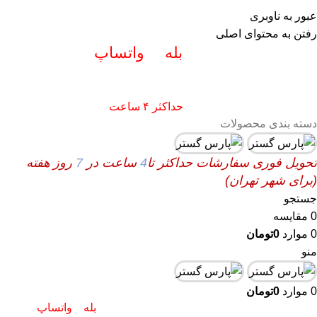
info@pars-gostar.ir
عبور به ناوبری
مشتریان گرامی پاسخگوی سوالات شما در
رفتن به محتوای اصلی
اپلیکیشن های (
بله
و
واتساپ
) هستیم
۰۹۰۲۳۷۹۷۴۱۹
ارسال
فوری کلیه سفارشات
حداکثر ۴ ساعت
(فقط برای شهر تهران)
دسته بندی محصولات
تحویل فوری سفارشات حداکثر تا
4
ساعت در
7
روز هفته
(برای شهر تهران)
جستجو
0
مقایسه
0
موارد
0
تومان
منو
0
موارد
0
تومان
پاسخگوی سوالات شما در اپلیکیشن های (
بله
و
واتساپ
)