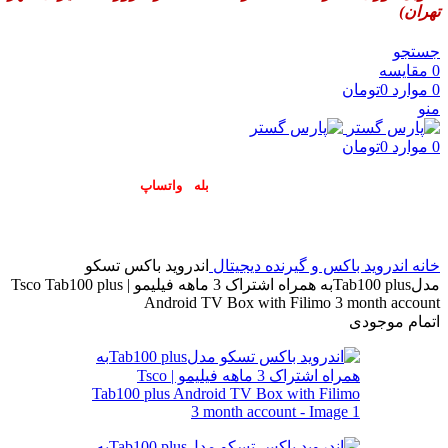
تهران)
جستجو
0
مقایسه
0
موارد
0
تومان
منو
0
موارد
0
تومان
پاسخگوی سوالات شما در اپلیکیشن های (
بله
و
واتساپ
) هستیم۰۹۰۲۳۷۹۷۴۱۹
خانه
اندروید باکس و گیرنده دیجیتال
اندروید باکس تسکو
مدلTab100 plusبه همراه اشتراک 3 ماهه فیلیمو | Tsco Tab100 plus
Android TV Box with Filimo 3 month account
اتمام موجودی