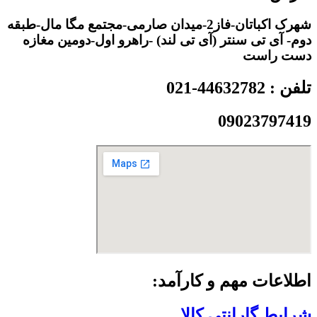
شهرک اکباتان-فاز2-میدان صارمی-مجتمع مگا مال-طبقه
دوم- آی تی سنتر (آی تی لند) -راهرو اول-دومین مغازه
دست راست
تلفن : 44632782-021
09023797419
اطلاعات مهم و کارآمد:
شرایط گارانتی کالا