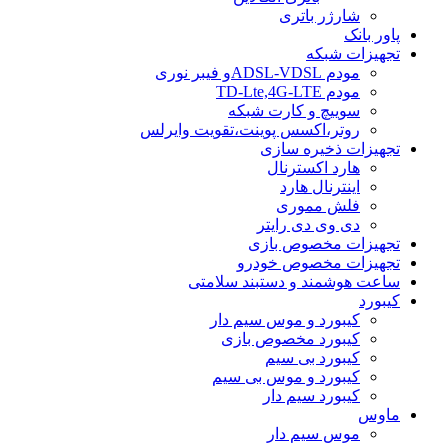
شارژر باتری
پاور بانک
تجهیزات شبکه
مودم ADSL-VDSLو فیبر نوری
مودم TD-Lte,4G-LTE
سوییچ و کارت شبکه
روتر،اکسس پوینت،تقویت وایرلس
تجهیزات ذخیره سازی
هارد اکسترنال
اینترنال هارد
فلش مموری
دی وی دی رایتر
تجهیزات مخصوص بازی
تجهیزات مخصوص خودرو
ساعت هوشمند و دستبند سلامتی
کیبورد
کیبورد و موس سیم دار
کیبورد مخصوص بازی
کیبورد بی سیم
کیبورد و موس بی سیم
کیبورد سیم دار
ماوس
موس سیم دار