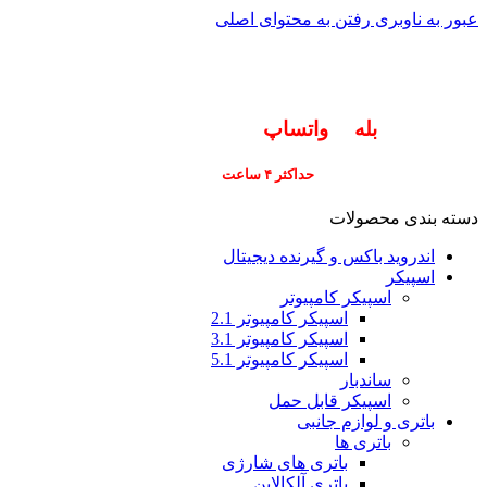
عبور به ناوبری
رفتن به محتوای اصلی
info@pars-gostar.ir
مشتریان گرامی پاسخگوی سوالات شما در اپلیکیشن
های (
بله
و
واتساپ
) هستیم ۰۹۰۲۳۷۹۷۴۱۹
ارسال
فوری کلیه سفارشات
حداکثر ۴ ساعت
(فقط برای شهر تهران)
دسته بندی محصولات
اندروید باکس و گیرنده دیجیتال
اسپیکر
اسپیکر کامپیوتر
اسپیکر کامپیوتر 2.1
اسپیکر کامپیوتر 3.1
اسپیکر کامپیوتر 5.1
ساندبار
اسپیکر قابل حمل
باتری و لوازم جانبی
باتری ها
باتری های شارژی
باتری آلکالاین