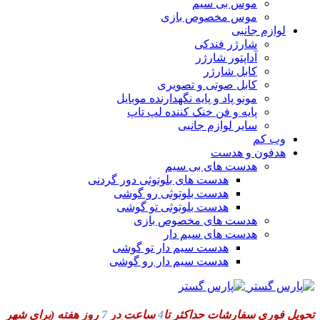
موس بی سیم
موس مخصوص بازی
لوازم جانبی
شارژر فندکی
آداپتور شارژر
کابل شارژر
کابل صوتی و تصویری
مونو پاد و پایه نگهدارنده موبایل
پایه و فن خنک کننده لپ تاپ
سایر لوازم جانبی
وب کم
هدفون و هدست
هدست های بی سیم
هدست های بلوتوثی دور گردنی
هدست بلوتوثی رو گوشی
هدست بلوتوثی تو گوشی
هدست های مخصوص بازی
هدست های سیم دار
هدست سیم دار تو گوشی
هدست سیم دار رو گوشی
تحویل فوری سفارشات حداکثر تا
4
ساعت در
7
روز هفته
(برای شهر