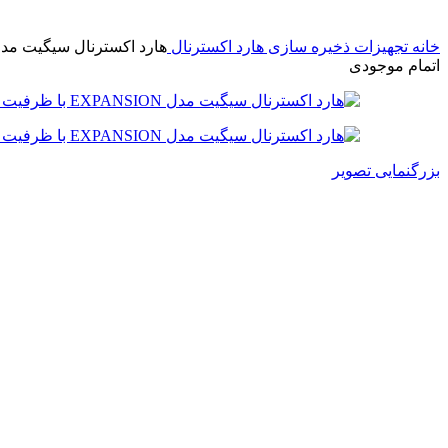
خانه
تجهیزات ذخیره سازی
هارد اکسترنال
هارد اکسترنال سیگیت مدل EXPANSION با ظرفیت 2 ترابایت | xpansion poratable External hdd -2TB
اتمام موجودی
بزرگنمایی تصویر