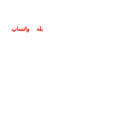
خگوی سوالات شما در اپلیکیشن های (
بله
و
واتساپ
) هستیم ۱۹