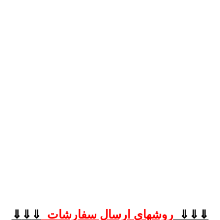
⇓⇓⇓
روشهای
ارسال سفارشات
⇓
⇓
⇓