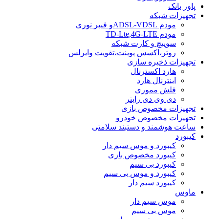
پاور بانک
تجهیزات شبکه
مودم ADSL-VDSLو فیبر نوری
مودم TD-Lte,4G-LTE
سوییچ و کارت شبکه
روتر،اکسس پوینت،تقویت وایرلس
تجهیزات ذخیره سازی
هارد اکسترنال
اینترنال هارد
فلش مموری
دی وی دی رایتر
تجهیزات مخصوص بازی
تجهیزات مخصوص خودرو
ساعت هوشمند و دستبند سلامتی
کیبورد
کیبورد و موس سیم دار
کیبورد مخصوص بازی
کیبورد بی سیم
کیبورد و موس بی سیم
کیبورد سیم دار
ماوس
موس سیم دار
موس بی سیم