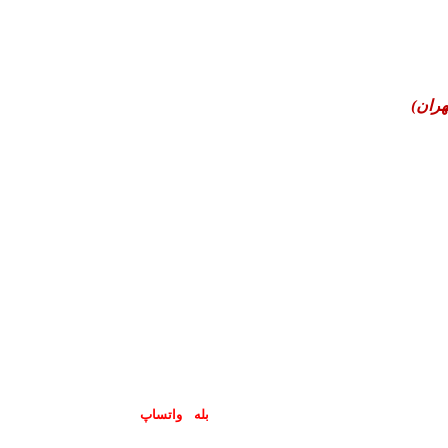
هران)
پاسخگوی سوالات شما در اپلیکیشن های (
بله
و
واتساپ
) هستیم۰۹۰۲۳۷۹۷۴۱۹