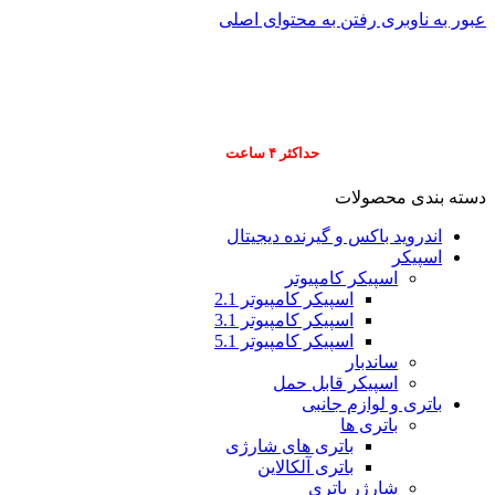
عبور به ناوبری
رفتن به محتوای اصلی
info@pars-gostar.ir
مشتریان گرامی پاس
ارسال
فوری کلیه سفارشات
حداکثر ۴ ساعت
(فقط برای شهر تهران)
دسته بندی محصولات
اندروید باکس و گیرنده دیجیتال
اسپیکر
اسپیکر کامپیوتر
اسپیکر کامپیوتر 2.1
اسپیکر کامپیوتر 3.1
اسپیکر کامپیوتر 5.1
ساندبار
اسپیکر قابل حمل
باتری و لوازم جانبی
باتری ها
باتری های شارژی
باتری آلکالاین
شارژر باتری