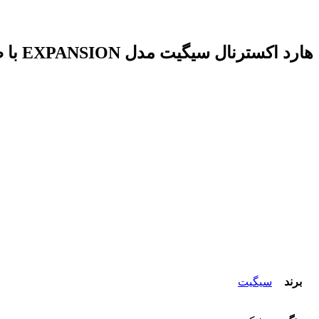
هارد اکسترنال سیگیت مدل EXPANSION با ظرفیت 2 ترابایت | Segate Expansion poratable External hdd -2TB
برند
سیگیت