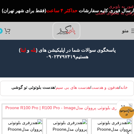
عبور به ناوبری
ارسال
فوری کلیه سفارشات
حداکثر ۴ ساعت
(فقط برای شهر تهران)
رفتن به محتوای اصلی
منو
0
پاسخگوی سوالات شما در اپلیکیشن های (
بله
و
ایتا
)
هستیم۰۹۰۲۳۷۹۷۴۱۹
خانه
هدفون و هدست
هدست های بی سیم
هدست بلوتوثی تو گوشی
بزرگنمایی تصویر
اتمام موجود
ی