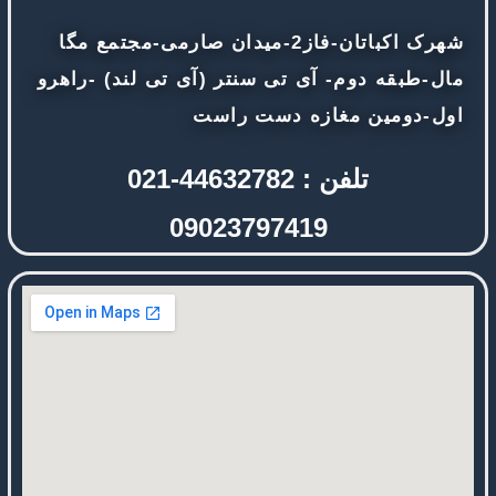
شهرک اکباتان-فاز2-میدان صارمی-مجتمع مگا
مال-طبقه دوم- آی تی سنتر (آی تی لند) -راهرو
اول-دومین مغازه دست راست
تلفن : 44632782-021
09023797419