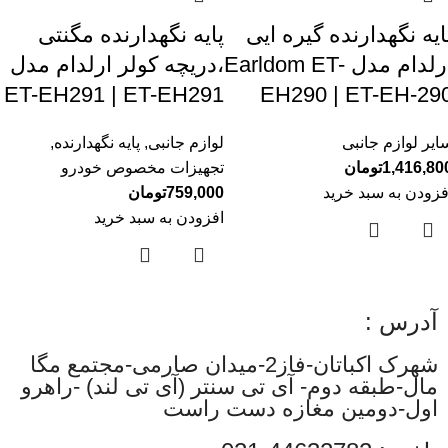
ایه نگهدارنده گیره ایی
پایه نگهدارنده مگنتی
ارلدام مدل Earldom ET-
،دریچه کولر ارلدام مدل
ET-EH291 | ET-EH291
EH290 | ET-EH-29
ایر لوازم جانبی
لوازم جانبی
,
پایه نگهدارنده
,
1,416,80
تومان
تجهیزات مخصوص خودرو
فزودن به سبد خرید
759,000
تومان
افزودن به سبد خرید
آدرس :
شهرک اکباتان-فاز2-میدان صارمی-مجتمع مگا
مال-طبقه دوم- آی تی سنتر (آی تی لند) -راهرو
اول-دومین مغازه دست راست