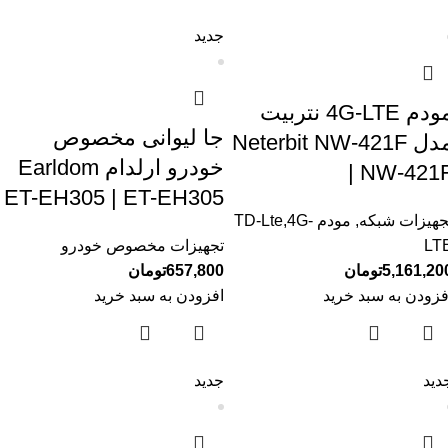
جدید
مودم 4G-LTE نتربیت
جا لیوانی مخصوص
مدل Neterbit NW-421F
خودرو ارلدام Earldom
| NW-421
ET-EH305 | ET-EH305
جهیزات شبکه
,
مودم TD-Lte,4G-
LT
تجهیزات مخصوص خودرو
5,161,20
تومان
657,800
تومان
فزودن به سبد خرید
افزودن به سبد خرید
دید
جدید