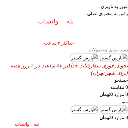
info@pars-gostar.ir
عبور به ناوبری
مشتریان گرامی پاسخگوی سوالات شما در
رفتن به محتوای اصلی
اپلیکیشن های (
بله
و
واتساپ
) هستیم
۰۹۰۲۳۷۹۷۴۱۹
ارسال
فوری کلیه سفارشات
حداکثر ۴ ساعت
(فقط برای شهر تهران)
دسته بندی محصولات
تحویل فوری سفارشات حداکثر تا
4
ساعت در
7
روز هفته
(برای شهر تهران)
جستجو
0
مقایسه
0
موارد
0
تومان
منو
0
موارد
0
تومان
پاسخگوی سوالات شما در اپلیکیشن های (
بله
و
واتساپ
)