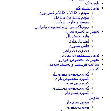
پاور بانک
تجهیزات شبکه
مودم ADSL-VDSLو فیبر نوری
مودم TD-Lte,4G-LTE
سوییچ و کارت شبکه
روتر،اکسس پوینت،تقویت وایرلس
تجهیزات ذخیره سازی
هارد اکسترنال
اینترنال هارد
فلش مموری
دی وی دی رایتر
تجهیزات مخصوص بازی
تجهیزات مخصوص خودرو
ساعت هوشمند و دستبند سلامتی
کیبورد
کیبورد و موس سیم دار
کیبورد مخصوص بازی
کیبورد بی سیم
کیبورد و موس بی سیم
کیبورد سیم دار
ماوس
موس سیم دار
موس بی سیم