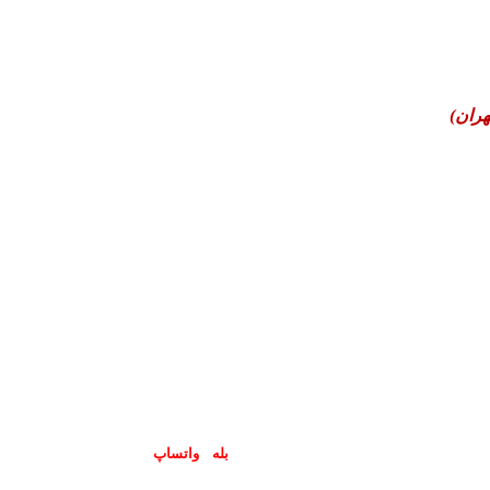
هران)
پاسخگوی سوالات شما در اپلیکیشن های (
بله
و
واتساپ
) هستیم۰۹۰۲۳۷۹۷۴۱۹