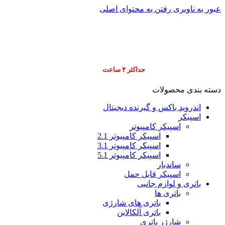
عبور به ناوبری
رفتن به محتوای اصلی
info@pars-gostar.ir
مشتریان گرامی پاس
ارسال
فوری کلیه سفارشات
حداکثر ۴ ساعت
(فقط برای شهر تهران)
دسته بندی محصولات
اندروید باکس و گیرنده دیجیتال
اسپیکر
اسپیکر کامپیوتر
اسپیکر کامپیوتر 2.1
اسپیکر کامپیوتر 3.1
اسپیکر کامپیوتر 5.1
ساندبار
اسپیکر قابل حمل
باتری و لوازم جانبی
باتری ها
باتری های شارژی
باتری آلکالاین
شارژر باتری