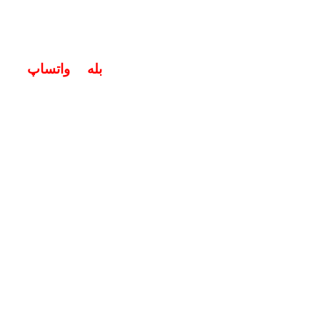
خگوی سوالات شما در اپلیکیشن های (
بله
و
واتساپ
) هستیم ۱۹