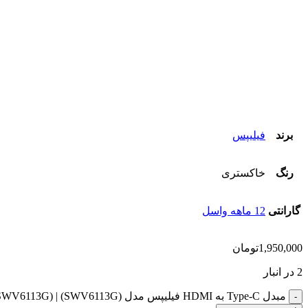
برند
فیلیپس
رنگ
خاکستری
گارانتی
12 ماهه واسل
1,950,000
تومان
2 در انبار
مبدل Type-C به HDMI فیلیپس مدل Philips USB-C Adaptor to HDMI (SWV6113G) | (SWV6113G) عدد