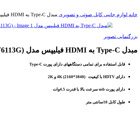
خانه
لوازم جانبی
کابل صوتی و تصویری
مبدل Type-C به HDMI فیلیپس مدل Philips USB-C Adaptor to HDMI (SWV6113G) | (SWV6113G)
بزرگنمایی تصویر
مبدل Type-C به HDMI فیلیپس مدل Philips USB-C Adaptor to HDMI (SWV6113G) | (SWV6113G)
قابل استفاده برای تمامی دستگاههای دارای پورت Type-C
دارای HDTV با کیفیت (3840*2160) 4K و 2K
دارای پورت usb سرعت بالا با قدرت 4.5وات
طول کابل 10سانتی متر