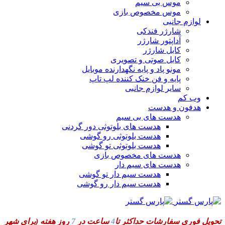
موس بی سیم
موس مخصوص بازی
لوازم جانبی
شارژر فندکی
آداپتور شارژر
کابل شارژر
کابل صوتی و تصویری
مونو پاد و پایه نگهدارنده موبایل
پایه و فن خنک کننده لپ تاپ
سایر لوازم جانبی
وب کم
هدفون و هدست
هدست های بی سیم
هدست های بلوتوثی دور گردنی
هدست بلوتوثی رو گوشی
هدست بلوتوثی تو گوشی
هدست های مخصوص بازی
هدست های سیم دار
هدست سیم دار تو گوشی
هدست سیم دار رو گوشی
تحویل فوری سفارشات حداکثر تا
4
ساعت در
7
روز هفته
(برای شهر