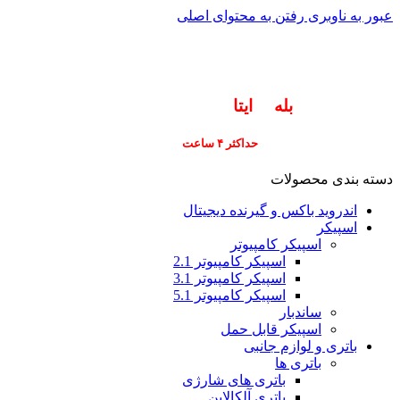
عبور به ناوبری
رفتن به محتوای اصلی
info@pars-gostar.ir
مشتریان گرامی پاسخگوی سوالات شما در اپلیکیشن
های (
بله
و
ایتا
) هستیم ۰۹۰۲۳۷۹۷۴۱۹
ارسال
فوری کلیه سفارشات
حداکثر ۴ ساعت
(فقط برای شهر تهران)
دسته بندی محصولات
اندروید باکس و گیرنده دیجیتال
اسپیکر
اسپیکر کامپیوتر
اسپیکر کامپیوتر 2.1
اسپیکر کامپیوتر 3.1
اسپیکر کامپیوتر 5.1
ساندبار
اسپیکر قابل حمل
باتری و لوازم جانبی
باتری ها
باتری های شارژی
باتری آلکالاین