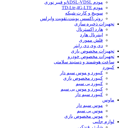
مودم ADSL-VDSLو فیبر نوری
مودم TD-Lte,4G-LTE
سوییچ و کارت شبکه
روتر،اکسس پوینت،تقویت وایرلس
تجهیزات ذخیره سازی
هارد اکسترنال
اینترنال هارد
فلش مموری
دی وی دی رایتر
تجهیزات مخصوص بازی
تجهیزات مخصوص خودرو
ساعت هوشمند و دستبند سلامتی
کیبورد
کیبورد و موس سیم دار
کیبورد مخصوص بازی
کیبورد بی سیم
کیبورد و موس بی سیم
کیبورد سیم دار
ماوس
موس سیم دار
موس بی سیم
موس مخصوص بازی
لوازم جانبی
شارژر فندکی