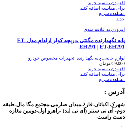
افزودن به سبد خرید
برای مقایسه اضافه کنید
مشاهده سریع
جدید
افزودن به علاقه مندی
پایه نگهدارنده مگنتی ،دریچه کولر ارلدام مدل ET-
EH291 | ET-EH291
لوازم جانبی
,
پایه نگهدارنده
,
تجهیزات مخصوص خودرو
759,000
تومان
افزودن به سبد خرید
برای مقایسه اضافه کنید
مشاهده سریع
آدرس :
شهرک اکباتان-فاز2-میدان صارمی-مجتمع مگا مال-طبقه
دوم- آی تی سنتر (آی تی لند) -راهرو اول-دومین مغازه
دست راست