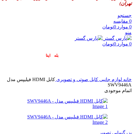
تهران)
جستجو
0
مقایسه
0
موارد
0
تومان
منو
0
موارد
0
تومان
پاسخگوی سوالات شما در اپلیکیشن های (
بله
و
ایتا
) هستیم۰۹۰۲۳۷۹۷۴۱۹
خانه
لوازم جانبی
کابل صوتی و تصویری
کابل HDMI فیلیپس مدل
SWV9446A
اتمام موجودی
بزرگنمایی تصویر