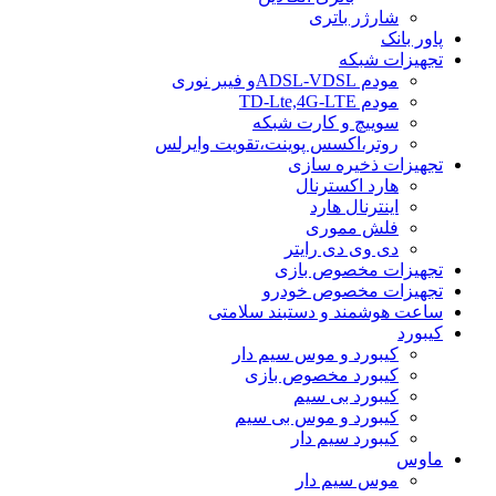
شارژر باتری
پاور بانک
تجهیزات شبکه
مودم ADSL-VDSLو فیبر نوری
مودم TD-Lte,4G-LTE
سوییچ و کارت شبکه
روتر،اکسس پوینت،تقویت وایرلس
تجهیزات ذخیره سازی
هارد اکسترنال
اینترنال هارد
فلش مموری
دی وی دی رایتر
تجهیزات مخصوص بازی
تجهیزات مخصوص خودرو
ساعت هوشمند و دستبند سلامتی
کیبورد
کیبورد و موس سیم دار
کیبورد مخصوص بازی
کیبورد بی سیم
کیبورد و موس بی سیم
کیبورد سیم دار
ماوس
موس سیم دار