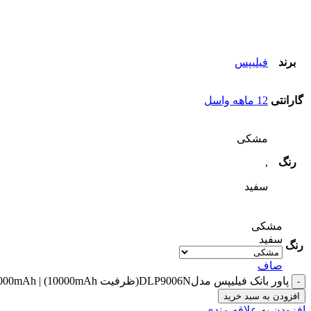
برند
فیلیپس
گارانتی
12 ماهه واسل
مشکی
رنگ
,
سفید
مشکی
سفید
رنگ
صاف
پاور بانک فیلیپس مدلDLP9006N(ظرفیت 10000mAh) | Philips DLP9006N-10000mAh عدد
افزودن به سبد خرید
افزودن به علاقه مندی