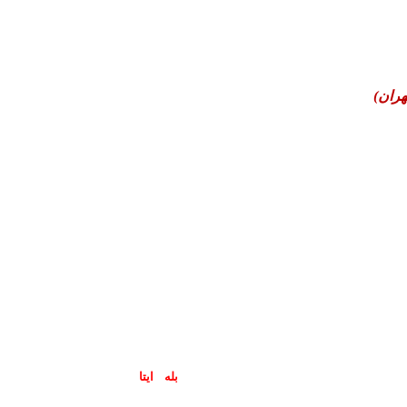
هران)
پاسخگوی سوالات شما در اپلیکیشن های (
بله
و
ایتا
) هستیم۰۹۰۲۳۷۹۷۴۱۹