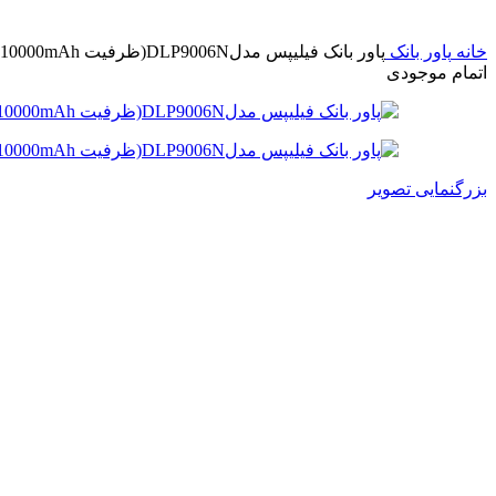
خانه
پاور بانک
پاور بانک فیلیپس مدلDLP9006N(ظرفیت 10000mAh) | Philips DLP9006N-10000mAh
اتمام موجودی
بزرگنمایی تصویر