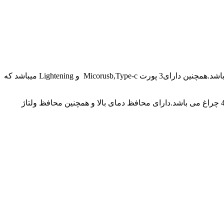
پاور بانک فیلیپس DLP9006بسیار نازک و سبک می باشد.دارای یک پورت خروجی USB و یک پورت Microusb جهت شارژ کردن پاور بانک می باشد.همچنین دارای3 پورت Micorusb,Type-c و Lightening میباشد که
این پاور بانک یکی از سبک ترین و نازکترین پاور بانک های موجود در بازار می باشد.همچنین دارای دکمه پاور ونشانگر میزان باتری به صورت 4 چراغ می باشد.دارای محافظ دمای بالا و همچنین محافظ ولتاژ