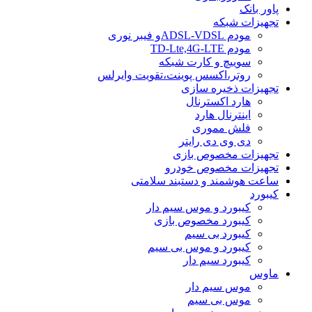
پاور بانک
تجهیزات شبکه
مودم ADSL-VDSLو فیبر نوری
مودم TD-Lte,4G-LTE
سوییچ و کارت شبکه
روتر،اکسس پوینت،تقویت وایرلس
تجهیزات ذخیره سازی
هارد اکسترنال
اینترنال هارد
فلش مموری
دی وی دی رایتر
تجهیزات مخصوص بازی
تجهیزات مخصوص خودرو
ساعت هوشمند و دستبند سلامتی
کیبورد
کیبورد و موس سیم دار
کیبورد مخصوص بازی
کیبورد بی سیم
کیبورد و موس بی سیم
کیبورد سیم دار
ماوس
موس سیم دار
موس بی سیم