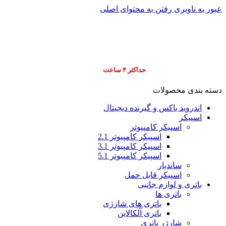
عبور به ناوبری
رفتن به محتوای اصلی
info@pars-gostar.ir
مشتریان گرامی پ
ارسال
فوری کلیه سفارشات
حداکثر ۴ ساعت
(فقط برای شهر تهران)
دسته بندی محصولات
اندروید باکس و گیرنده دیجیتال
اسپیکر
اسپیکر کامپیوتر
اسپیکر کامپیوتر 2.1
اسپیکر کامپیوتر 3.1
اسپیکر کامپیوتر 5.1
ساندبار
اسپیکر قابل حمل
باتری و لوازم جانبی
باتری ها
باتری های شارژی
باتری آلکالاین
شارژر باتری