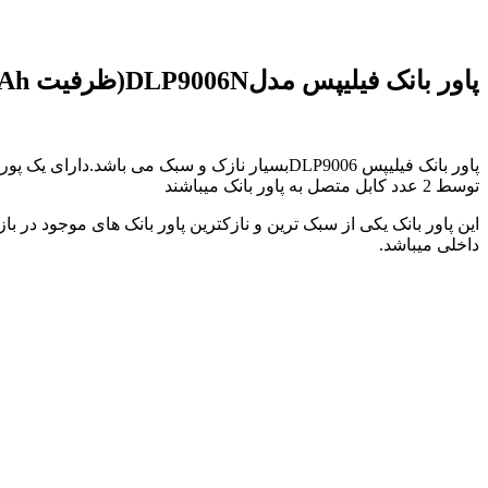
پاور بانک فیلیپس مدلDLP9006N(ظرفیت 10000mAh) | Philips DLP9006N-10000mAh
توسط 2 عدد کابل متصل به پاور بانک میباشند
داخلی میباشد.