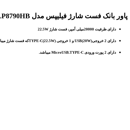
پاور بانک فست شارژ فیلیپس مدل DLP8790HB(ظرفیت 20000میلی آمپر-PD22.5W) | Philips DLP8790HB-PD22.5W
دارای ظرفیت 20000میلی آمپر، فست شارژ 22.5W
دارای 2 خروجیUSB(20W) و 1 خروجی TYPE-C(22.5W)که فست شارژ میباشد.
دارای 2 پورت ورودی MicroUSB.TYPE-C میباشد.