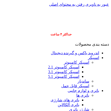
عبور به ناوبری
رفتن به محتوای اصلی
info@pars-gostar.ir
مشتریان گرامی پ
ارسال
فوری کلیه سفارشات
حداکثر ۴ ساعت
(فقط برای شهر تهران)
دسته بندی محصولات
اندروید باکس و گیرنده دیجیتال
اسپیکر
اسپیکر کامپیوتر
اسپیکر کامپیوتر 2.1
اسپیکر کامپیوتر 3.1
اسپیکر کامپیوتر 5.1
ساندبار
اسپیکر قابل حمل
باتری و لوازم جانبی
باتری ها
باتری های شارژی
باتری آلکالاین
شارژر باتری