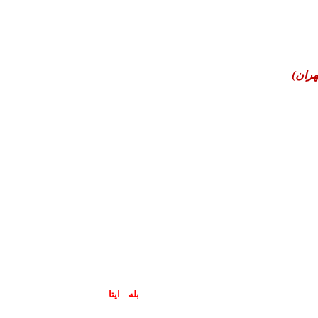
هران)
پاسخگوی سوالات شما در اپلیکیشن های (
بله
و
ایتا
) هستیم۰۹۰۲۳۷۹۷۴۱۹