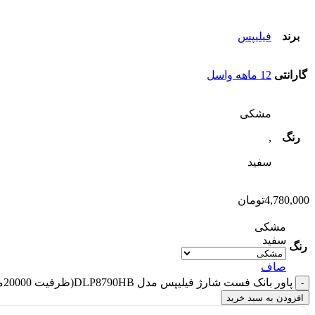
برند
فیلیپس
گارانتی
12 ماهه واسل
مشکی
رنگ
,
سفید
4,780,000
تومان
مشکی
سفید
رنگ
صاف
پاور بانک فست شارژ فیلیپس مدل DLP8790HB(ظرفیت 20000میلی آمپر-PD22.5W) | Philips DLP8790HB-PD22.5W عدد
افزودن به سبد خرید