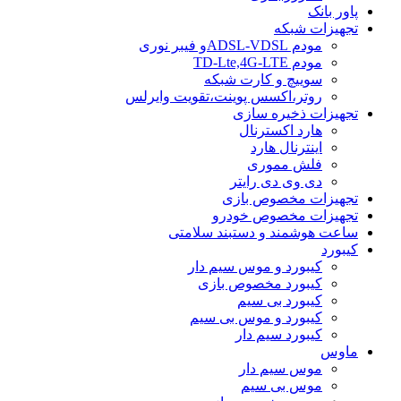
پاور بانک
تجهیزات شبکه
مودم ADSL-VDSLو فیبر نوری
مودم TD-Lte,4G-LTE
سوییچ و کارت شبکه
روتر،اکسس پوینت،تقویت وایرلس
تجهیزات ذخیره سازی
هارد اکسترنال
اینترنال هارد
فلش مموری
دی وی دی رایتر
تجهیزات مخصوص بازی
تجهیزات مخصوص خودرو
ساعت هوشمند و دستبند سلامتی
کیبورد
کیبورد و موس سیم دار
کیبورد مخصوص بازی
کیبورد بی سیم
کیبورد و موس بی سیم
کیبورد سیم دار
ماوس
موس سیم دار
موس بی سیم