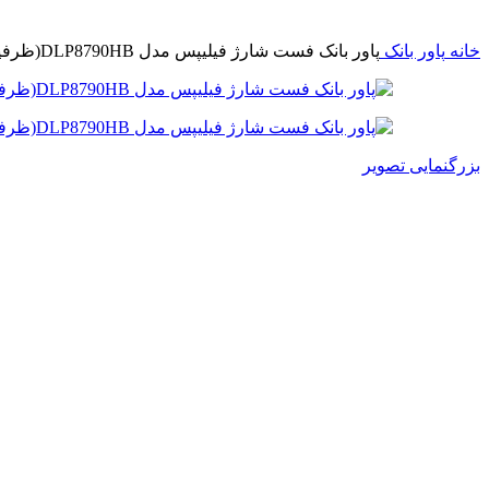
خانه
پاور بانک
پاور بانک فست شارژ فیلیپس مدل DLP8790HB(ظرفیت 20000میلی آمپر-PD22.5W) | Philips DLP8790HB-PD22.5W
بزرگنمایی تصویر