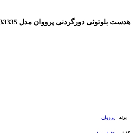
هدست بلوتوثی دورگردنی پرووان مدل Proone PHB3335 | PHB3335
برند
پرووان