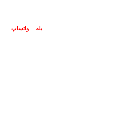
خگوی سوالات شما در اپلیکیشن های (
بله
و
واتساپ
) هستیم ۱۹