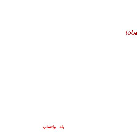
هران)
پاسخگوی سوالات شما در اپلیکیشن های (
بله
و
واتساپ
) هستیم۰۹۰۲۳۷۹۷۴۱۹