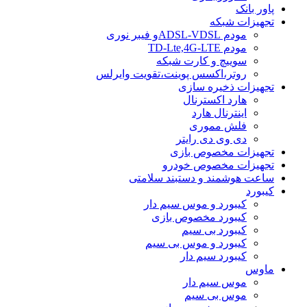
پاور بانک
تجهیزات شبکه
مودم ADSL-VDSLو فیبر نوری
مودم TD-Lte,4G-LTE
سوییچ و کارت شبکه
روتر،اکسس پوینت،تقویت وایرلس
تجهیزات ذخیره سازی
هارد اکسترنال
اینترنال هارد
فلش مموری
دی وی دی رایتر
تجهیزات مخصوص بازی
تجهیزات مخصوص خودرو
ساعت هوشمند و دستبند سلامتی
کیبورد
کیبورد و موس سیم دار
کیبورد مخصوص بازی
کیبورد بی سیم
کیبورد و موس بی سیم
کیبورد سیم دار
ماوس
موس سیم دار
موس بی سیم