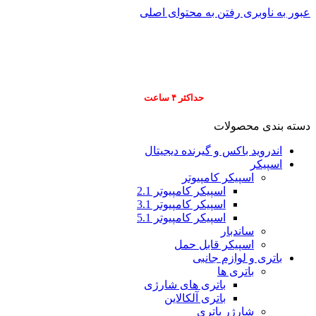
عبور به ناوبری
رفتن به محتوای اصلی
info@pars-gostar.ir
مشتریان گرامی پاس
ارسال
فوری کلیه سفارشات
حداکثر ۴ ساعت
(فقط برای شهر تهران)
دسته بندی محصولات
اندروید باکس و گیرنده دیجیتال
اسپیکر
اسپیکر کامپیوتر
اسپیکر کامپیوتر 2.1
اسپیکر کامپیوتر 3.1
اسپیکر کامپیوتر 5.1
ساندبار
اسپیکر قابل حمل
باتری و لوازم جانبی
باتری ها
باتری های شارژی
باتری آلکالاین
شارژر باتری