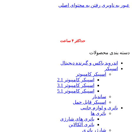
عبور به ناوبری
رفتن به محتوای اصلی
info@pars-gostar.ir
مشتریان گرامی پ
ارسال
فوری کلیه سفارشات
حداکثر ۴ ساعت
(فقط برای شهر تهران)
دسته بندی محصولات
اندروید باکس و گیرنده دیجیتال
اسپیکر
اسپیکر کامپیوتر
اسپیکر کامپیوتر 2.1
اسپیکر کامپیوتر 3.1
اسپیکر کامپیوتر 5.1
ساندبار
اسپیکر قابل حمل
باتری و لوازم جانبی
باتری ها
باتری های شارژی
باتری آلکالاین
شارژر باتری