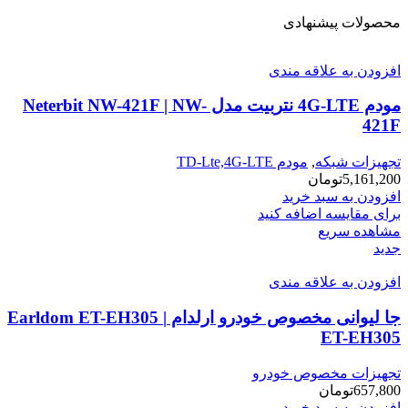
محصولات پیشنهادی
افزودن به علاقه مندی
مودم 4G-LTE نتربیت مدل Neterbit NW-421F | NW-
421F
تجهیزات شبکه
,
مودم TD-Lte,4G-LTE
5,161,200
تومان
افزودن به سبد خرید
برای مقایسه اضافه کنید
مشاهده سریع
جدید
افزودن به علاقه مندی
جا لیوانی مخصوص خودرو ارلدام Earldom ET-EH305 |
ET-EH305
تجهیزات مخصوص خودرو
657,800
تومان
افزودن به سبد خرید