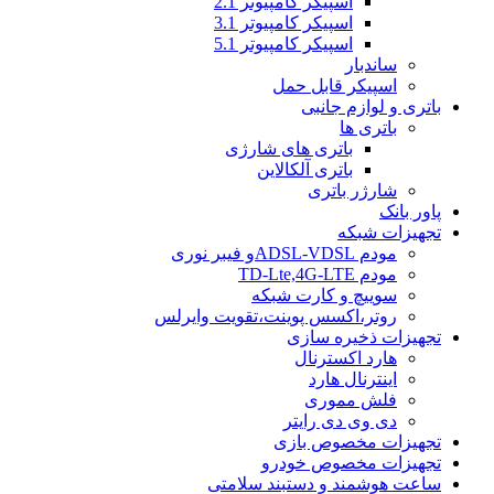
اسپیکر کامپیوتر 2.1
اسپیکر کامپیوتر 3.1
اسپیکر کامپیوتر 5.1
ساندبار
اسپیکر قابل حمل
باتری و لوازم جانبی
باتری ها
باتری های شارژی
باتری آلکالاین
شارژر باتری
پاور بانک
تجهیزات شبکه
مودم ADSL-VDSLو فیبر نوری
مودم TD-Lte,4G-LTE
سوییچ و کارت شبکه
روتر،اکسس پوینت،تقویت وایرلس
تجهیزات ذخیره سازی
هارد اکسترنال
اینترنال هارد
فلش مموری
دی وی دی رایتر
تجهیزات مخصوص بازی
تجهیزات مخصوص خودرو
ساعت هوشمند و دستبند سلامتی