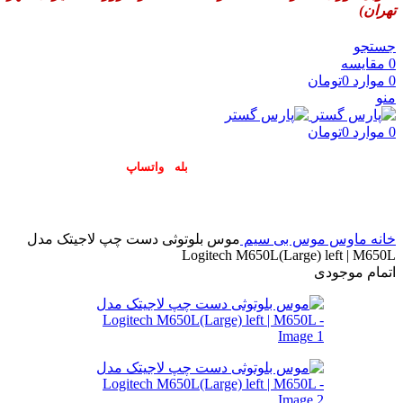
تهران)
جستجو
0
مقایسه
0
موارد
0
تومان
منو
0
موارد
0
تومان
پاسخگوی سوالات شما در اپلیکیشن های (
بله
و
واتساپ
) هستیم۰۹۰۲۳۷۹۷۴۱۹
خانه
ماوس
موس بی سیم
موس بلوتوثی دست چپ لاجیتک مدل
Logitech M650L(Large) left | M650L
اتمام موجودی