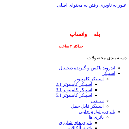
عبور به ناوبری
رفتن به محتوای اصلی
info@pars-gostar.ir
مشتریان گرامی پاسخگوی سوالات شما در اپلیکیشن
های (
بله
و
واتساپ
) هستیم ۰۹۰۲۳۷۹۷۴۱۹
ارسال
فوری کلیه سفارشات
حداکثر ۴ ساعت
(فقط برای شهر تهران)
دسته بندی محصولات
اندروید باکس و گیرنده دیجیتال
اسپیکر
اسپیکر کامپیوتر
اسپیکر کامپیوتر 2.1
اسپیکر کامپیوتر 3.1
اسپیکر کامپیوتر 5.1
ساندبار
اسپیکر قابل حمل
باتری و لوازم جانبی
باتری ها
باتری های شارژی
باتری آلکالاین