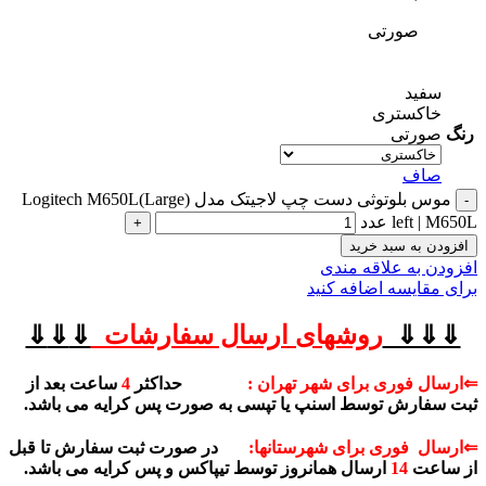
صورتی
سفید
خاکستری
رنگ
صورتی
صاف
موس بلوتوثی دست چپ لاجیتک مدل Logitech M650L(Large)
left | M650L عدد
افزودن به سبد خرید
افزودن به علاقه مندی
برای مقایسه اضافه کنید
⇓⇓⇓
روشهای
ارسال سفارشات
⇓
⇓
⇓
⇐ارسال فوری برای شهر تهران :
حداکثر
4
ساعت بعد از
ثبت سفارش توسط اسنپ یا تپسی به صورت پس کرایه می باشد.
⇐ارسال فوری برای شهرستانها:
در صورت ثبت سفارش تا قبل
از ساعت
14
ارسال همانروز توسط تیپاکس و پس کرایه می باشد.