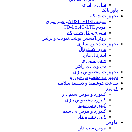
شارژر باتری
پاور بانک
تجهیزات شبکه
مودم ADSL-VDSLو فیبر نوری
مودم TD-Lte,4G-LTE
سوییچ و کارت شبکه
روتر،اکسس پوینت،تقویت وایرلس
تجهیزات ذخیره سازی
هارد اکسترنال
اینترنال هارد
فلش مموری
دی وی دی رایتر
تجهیزات مخصوص بازی
تجهیزات مخصوص خودرو
ساعت هوشمند و دستبند سلامتی
کیبورد
کیبورد و موس سیم دار
کیبورد مخصوص بازی
کیبورد بی سیم
کیبورد و موس بی سیم
کیبورد سیم دار
ماوس
موس سیم دار