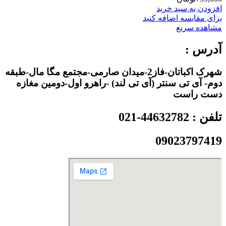
افزودن به سبد خرید
برای مقایسه اضافه کنید
مشاهده سریع
آدرس :
شهرک اکباتان-فاز2-میدان صارمی-مجتمع مگا مال-طبقه
دوم- آی تی سنتر (آی تی لند) -راهرو اول-دومین مغازه
دست راست
تلفن : 44632782-021
09023797419