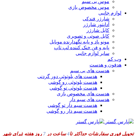
موس بی سیم
موس مخصوص بازی
لوازم جانبی
شارژر فندکی
آداپتور شارژر
کابل شارژر
کابل صوتی و تصویری
مونو پاد و پایه نگهدارنده موبایل
پایه و فن خنک کننده لپ تاپ
سایر لوازم جانبی
وب کم
هدفون و هدست
هدست های بی سیم
هدست های بلوتوثی دور گردنی
هدست بلوتوثی رو گوشی
هدست بلوتوثی تو گوشی
هدست های مخصوص بازی
هدست های سیم دار
هدست سیم دار تو گوشی
هدست سیم دار رو گوشی
تحویل فوری سفارشات حداکثر تا
4
ساعت در
7
روز هفته
(برای شهر