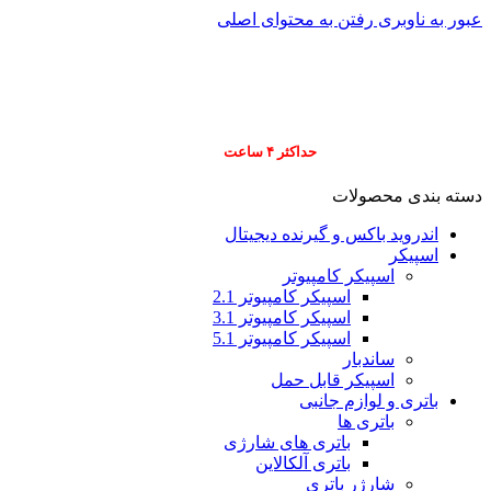
عبور به ناوبری
رفتن به محتوای اصلی
info@pars-gostar.ir
مشتریان گرامی پ
ارسال
فوری کلیه سفارشات
حداکثر ۴ ساعت
(فقط برای شهر تهران)
دسته بندی محصولات
اندروید باکس و گیرنده دیجیتال
اسپیکر
اسپیکر کامپیوتر
اسپیکر کامپیوتر 2.1
اسپیکر کامپیوتر 3.1
اسپیکر کامپیوتر 5.1
ساندبار
اسپیکر قابل حمل
باتری و لوازم جانبی
باتری ها
باتری های شارژی
باتری آلکالاین
شارژر باتری