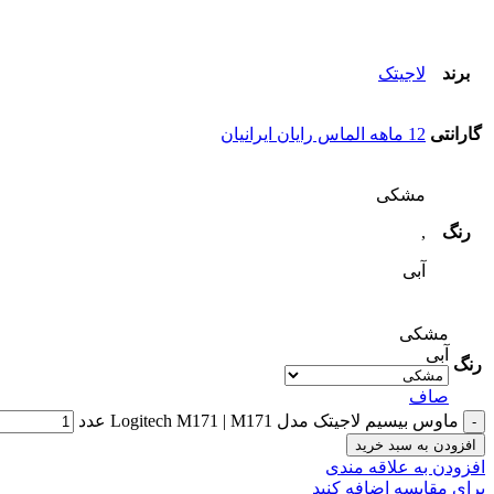
برند
لاجیتک
گارانتی
12 ماهه الماس رایان ایرانیان
مشکی
رنگ
,
آبی
مشکی
آبی
رنگ
صاف
ماوس بیسیم لاجیتک مدل Logitech M171 | M171 عدد
افزودن به سبد خرید
افزودن به علاقه مندی
برای مقایسه اضافه کنید