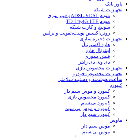
پاور بانک
تجهیزات شبکه
مودم ADSL-VDSLو فیبر نوری
مودم TD-Lte,4G-LTE
سوییچ و کارت شبکه
روتر،اکسس پوینت،تقویت وایرلس
تجهیزات ذخیره سازی
هارد اکسترنال
اینترنال هارد
فلش مموری
دی وی دی رایتر
تجهیزات مخصوص بازی
تجهیزات مخصوص خودرو
ساعت هوشمند و دستبند سلامتی
کیبورد
کیبورد و موس سیم دار
کیبورد مخصوص بازی
کیبورد بی سیم
کیبورد و موس بی سیم
کیبورد سیم دار
ماوس
موس سیم دار
موس بی سیم