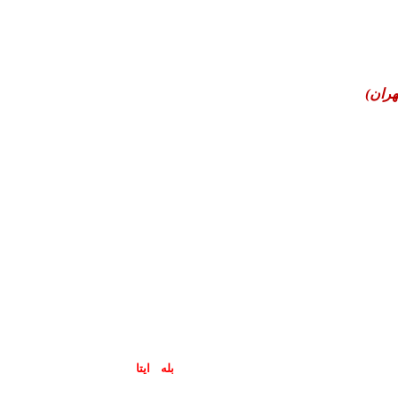
هران)
پاسخگوی سوالات شما در اپلیکیشن های (
بله
و
ایتا
) هستیم۰۹۰۲۳۷۹۷۴۱۹