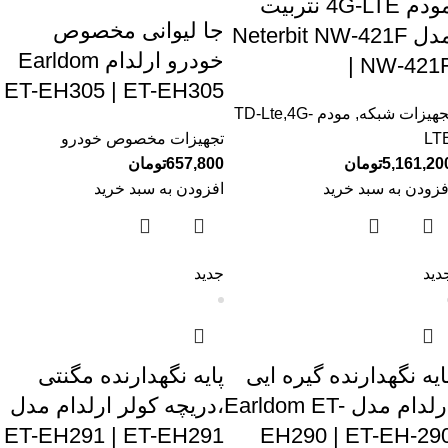
مودم 4G-LTE نتربیت
جا لیوانی مخصوص
مدل Neterbit NW-421F
خودرو ارلدام Earldom
| NW-421
ET-EH305 | ET-EH305
جهیزات شبکه
,
مودم TD-Lte,4G-
LT
تجهیزات مخصوص خودرو
5,161,20
تومان
657,800
تومان
فزودن به سبد خرید
افزودن به سبد خرید
دید
جدید
ایه نگهدارنده گیره ایی
پایه نگهدارنده مگنتی
ارلدام مدل Earldom ET-
،دریچه کولر ارلدام مدل
ET-EH291 | ET-EH291
EH290 | ET-EH-29