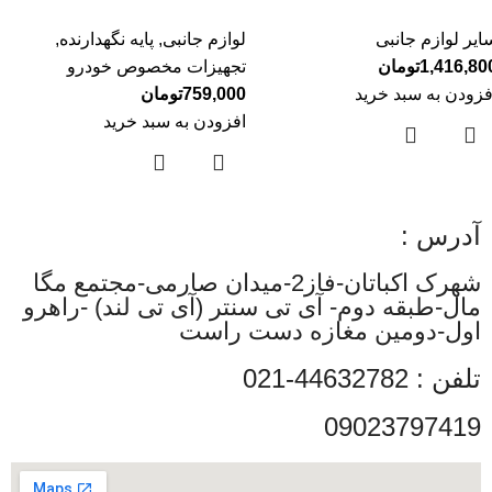
ایر لوازم جانبی
لوازم جانبی
,
پایه نگهدارنده
,
1,416,80
تومان
تجهیزات مخصوص خودرو
فزودن به سبد خرید
759,000
تومان
افزودن به سبد خرید
آدرس :
شهرک اکباتان-فاز2-میدان صارمی-مجتمع مگا
مال-طبقه دوم- آی تی سنتر (آی تی لند) -راهرو
اول-دومین مغازه دست راست
تلفن : 44632782-021
09023797419