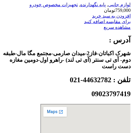
لوازم جانبی
,
پایه نگهدارنده
,
تجهیزات مخصوص خودرو
759,000
تومان
افزودن به سبد خرید
برای مقایسه اضافه کنید
مشاهده سریع
آدرس :
شهرک اکباتان-فاز2-میدان صارمی-مجتمع مگا مال-طبقه
دوم- آی تی سنتر (آی تی لند) -راهرو اول-دومین مغازه
دست راست
تلفن : 44632782-021
09023797419