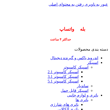
عبور به ناوبری
رفتن به محتوای اصلی
info@pars-gostar.ir
مشتریان گرامی پاسخگوی سوالات شما در اپلیکیشن
های (
بله
و
واتساپ
) هستیم ۰۹۰۲۳۷۹۷۴۱۹
ارسال
فوری کلیه سفارشات
حداکثر ۴ ساعت
(فقط برای شهر تهران)
دسته بندی محصولات
اندروید باکس و گیرنده دیجیتال
اسپیکر
اسپیکر کامپیوتر
اسپیکر کامپیوتر 2.1
اسپیکر کامپیوتر 3.1
اسپیکر کامپیوتر 5.1
ساندبار
اسپیکر قابل حمل
باتری و لوازم جانبی
باتری ها
باتری های شارژی
باتری آلکالاین