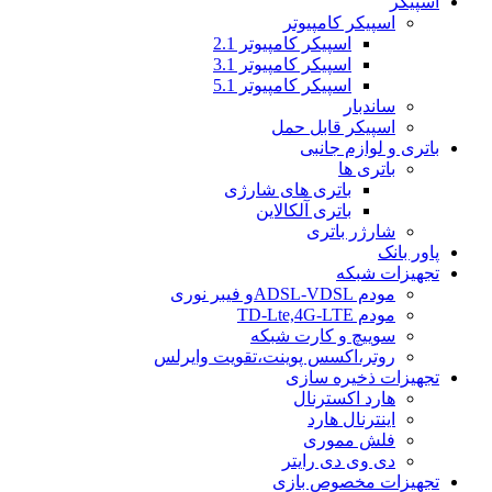
اسپیکر
اسپیکر کامپیوتر
اسپیکر کامپیوتر 2.1
اسپیکر کامپیوتر 3.1
اسپیکر کامپیوتر 5.1
ساندبار
اسپیکر قابل حمل
باتری و لوازم جانبی
باتری ها
باتری های شارژی
باتری آلکالاین
شارژر باتری
پاور بانک
تجهیزات شبکه
مودم ADSL-VDSLو فیبر نوری
مودم TD-Lte,4G-LTE
سوییچ و کارت شبکه
روتر،اکسس پوینت،تقویت وایرلس
تجهیزات ذخیره سازی
هارد اکسترنال
اینترنال هارد
فلش مموری
دی وی دی رایتر
تجهیزات مخصوص بازی