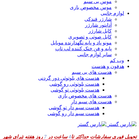
موس بی سیم
موس مخصوص بازی
لوازم جانبی
شارژر فندکی
آداپتور شارژر
کابل شارژر
کابل صوتی و تصویری
مونو پاد و پایه نگهدارنده موبایل
پایه و فن خنک کننده لپ تاپ
سایر لوازم جانبی
وب کم
هدفون و هدست
هدست های بی سیم
هدست های بلوتوثی دور گردنی
هدست بلوتوثی رو گوشی
هدست بلوتوثی تو گوشی
هدست های مخصوص بازی
هدست های سیم دار
هدست سیم دار تو گوشی
هدست سیم دار رو گوشی
تحویل فوری سفارشات حداکثر تا
4
ساعت در
7
روز هفته
(برای شهر