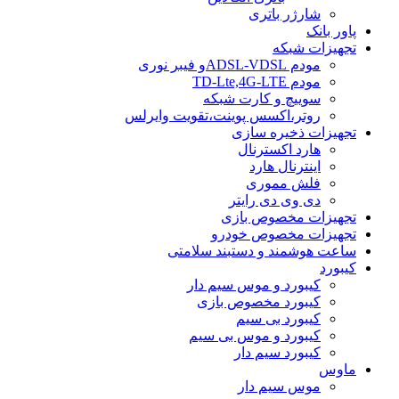
شارژر باتری
پاور بانک
تجهیزات شبکه
مودم ADSL-VDSLو فیبر نوری
مودم TD-Lte,4G-LTE
سوییچ و کارت شبکه
روتر،اکسس پوینت،تقویت وایرلس
تجهیزات ذخیره سازی
هارد اکسترنال
اینترنال هارد
فلش مموری
دی وی دی رایتر
تجهیزات مخصوص بازی
تجهیزات مخصوص خودرو
ساعت هوشمند و دستبند سلامتی
کیبورد
کیبورد و موس سیم دار
کیبورد مخصوص بازی
کیبورد بی سیم
کیبورد و موس بی سیم
کیبورد سیم دار
ماوس
موس سیم دار