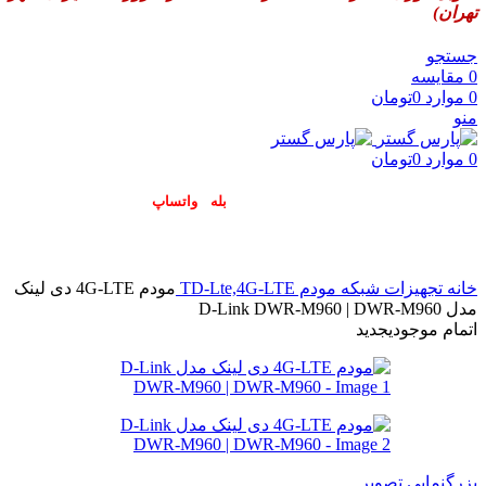
تهران)
جستجو
0
مقایسه
0
موارد
0
تومان
منو
0
موارد
0
تومان
پاسخگوی سوالات شما در اپلیکیشن های (
بله
و
واتساپ
) هستیم۰۹۰۲۳۷۹۷۴۱۹
خانه
تجهیزات شبکه
مودم TD-Lte,4G-LTE
مودم 4G-LTE دی لینک
مدل D-Link DWR-M960 | DWR-M960
اتمام موجودی
جدید
بزرگنمایی تصویر