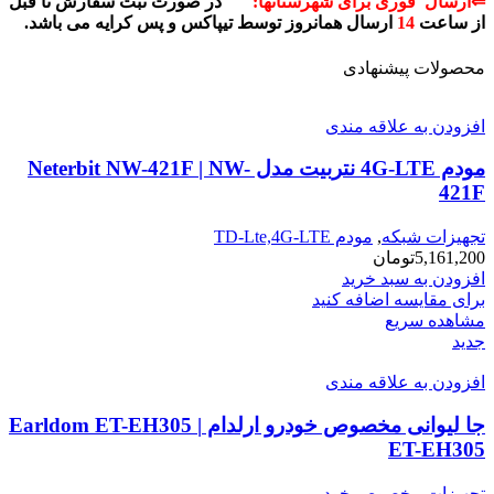
⇐ارسال فوری برای شهرستانها:
در صورت ثبت سفارش تا قبل
از ساعت
14
ارسال همانروز توسط تیپاکس و پس کرایه می باشد.
محصولات پیشنهادی
افزودن به علاقه مندی
مودم 4G-LTE نتربیت مدل Neterbit NW-421F | NW-
421F
تجهیزات شبکه
,
مودم TD-Lte,4G-LTE
5,161,200
تومان
افزودن به سبد خرید
برای مقایسه اضافه کنید
مشاهده سریع
جدید
افزودن به علاقه مندی
جا لیوانی مخصوص خودرو ارلدام Earldom ET-EH305 |
ET-EH305
تجهیزات مخصوص خودرو