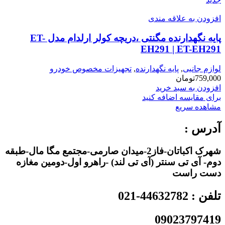
افزودن به علاقه مندی
پایه نگهدارنده مگنتی ،دریچه کولر ارلدام مدل ET-
EH291 | ET-EH291
لوازم جانبی
,
پایه نگهدارنده
,
تجهیزات مخصوص خودرو
759,000
تومان
افزودن به سبد خرید
برای مقایسه اضافه کنید
مشاهده سریع
آدرس :
شهرک اکباتان-فاز2-میدان صارمی-مجتمع مگا مال-طبقه
دوم- آی تی سنتر (آی تی لند) -راهرو اول-دومین مغازه
دست راست
تلفن : 44632782-021
09023797419