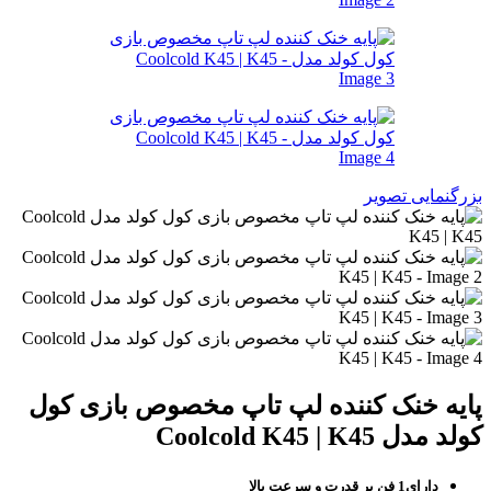
بزرگنمایی تصویر
پایه خنک کننده لپ تاپ مخصوص بازی کول
کولد مدل Coolcold K45 | K45
دارای1 فن پر قدرت و سرعت بالا