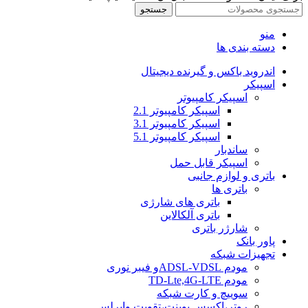
جستجو
منو
دسته بندی ها
اندروید باکس و گیرنده دیجیتال
اسپیکر
اسپیکر کامپیوتر
اسپیکر کامپیوتر 2.1
اسپیکر کامپیوتر 3.1
اسپیکر کامپیوتر 5.1
ساندبار
اسپیکر قابل حمل
باتری و لوازم جانبی
باتری ها
باتری های شارژی
باتری آلکالاین
شارژر باتری
پاور بانک
تجهیزات شبکه
مودم ADSL-VDSLو فیبر نوری
مودم TD-Lte,4G-LTE
سوییچ و کارت شبکه
روتر،اکسس پوینت،تقویت وایرلس