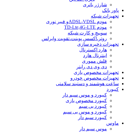
شارژر باتری
پاور بانک
تجهیزات شبکه
مودم ADSL-VDSLو فیبر نوری
مودم TD-Lte,4G-LTE
سوییچ و کارت شبکه
روتر،اکسس پوینت،تقویت وایرلس
تجهیزات ذخیره سازی
هارد اکسترنال
اینترنال هارد
فلش مموری
دی وی دی رایتر
تجهیزات مخصوص بازی
تجهیزات مخصوص خودرو
ساعت هوشمند و دستبند سلامتی
کیبورد
کیبورد و موس سیم دار
کیبورد مخصوص بازی
کیبورد بی سیم
کیبورد و موس بی سیم
کیبورد سیم دار
ماوس
موس سیم دار