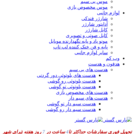
موس بی سیم
موس مخصوص بازی
لوازم جانبی
شارژر فندکی
آداپتور شارژر
کابل شارژر
کابل صوتی و تصویری
مونو پاد و پایه نگهدارنده موبایل
پایه و فن خنک کننده لپ تاپ
سایر لوازم جانبی
وب کم
هدفون و هدست
هدست های بی سیم
هدست های بلوتوثی دور گردنی
هدست بلوتوثی رو گوشی
هدست بلوتوثی تو گوشی
هدست های مخصوص بازی
هدست های سیم دار
هدست سیم دار تو گوشی
هدست سیم دار رو گوشی
تحویل فوری سفارشات حداکثر تا
4
ساعت در
7
روز هفته
(برای شهر