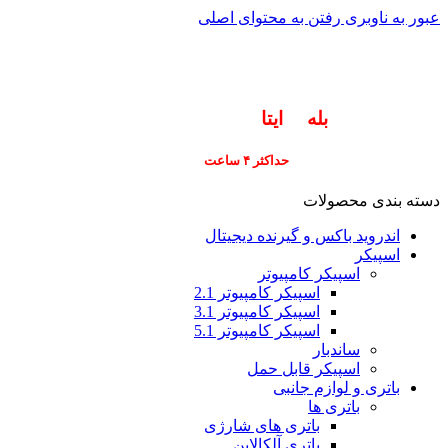
عبور به ناوبری
رفتن به محتوای اصلی
info@pars-gostar.ir
مشتریان گرامی پاسخگوی سوالات شما در اپلیکیشن
های (
بله
و
ایتا
) هستیم ۰۹۰۲۳۷۹۷۴۱۹
ارسال
فوری کلیه سفارشات
حداکثر ۴ ساعت
(فقط برای شهر تهران)
دسته بندی محصولات
اندروید باکس و گیرنده دیجیتال
اسپیکر
اسپیکر کامپیوتر
اسپیکر کامپیوتر 2.1
اسپیکر کامپیوتر 3.1
اسپیکر کامپیوتر 5.1
ساندبار
اسپیکر قابل حمل
باتری و لوازم جانبی
باتری ها
باتری های شارژی
باتری آلکالاین