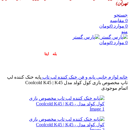
تهران)
جستجو
0
مقایسه
0
موارد
0
تومان
منو
0
موارد
0
تومان
پاسخگوی سوالات شما در اپلیکیشن های (
بله
و
ایتا
) هستیم۰۹۰۲۳۷۹۷۴۱۹
خانه
لوازم جانبی
پایه و فن خنک کننده لپ تاپ
پایه خنک کننده لپ
تاپ مخصوص بازی کول کولد مدل Coolcold K45 | K45
اتمام موجودی