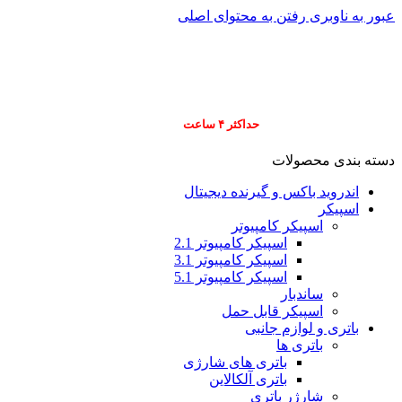
عبور به ناوبری
رفتن به محتوای اصلی
info@pars-gostar.ir
مشتریان گرامی پاس
ارسال
فوری کلیه سفارشات
حداکثر ۴ ساعت
(فقط برای شهر تهران)
دسته بندی محصولات
اندروید باکس و گیرنده دیجیتال
اسپیکر
اسپیکر کامپیوتر
اسپیکر کامپیوتر 2.1
اسپیکر کامپیوتر 3.1
اسپیکر کامپیوتر 5.1
ساندبار
اسپیکر قابل حمل
باتری و لوازم جانبی
باتری ها
باتری های شارژی
باتری آلکالاین
شارژر باتری