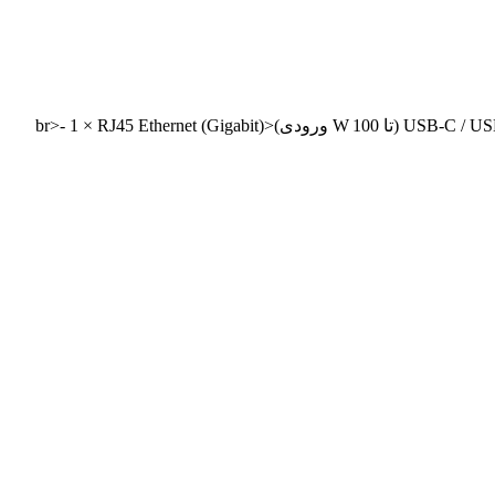
2 × USB‑C / USB 3.0 (5 Gbps)<br>- 2 × USB‑A / USB 2.0 (480 Mbps)<br>- 1 × HDMI 4K@30Hz<br>- 1 × USB‑C PD‑IN (تا 100 W ورودی)<br>- 1 × RJ45 Ethernet (Gigabit)