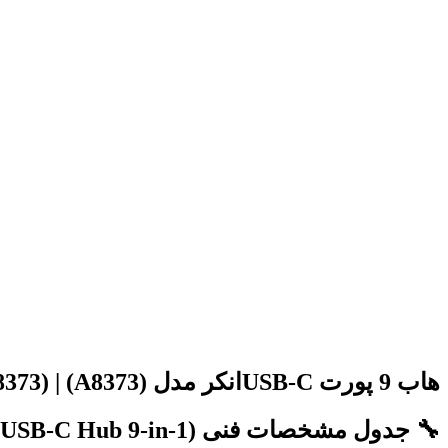
هاب 9 پورت USB-Cانکر مدل Anker USB-C hub (A8373) | (A8373)
🔧 جدول مشخصات فنی Anker A8373 (Anker 552 USB‑C Hub 9‑in‑1)