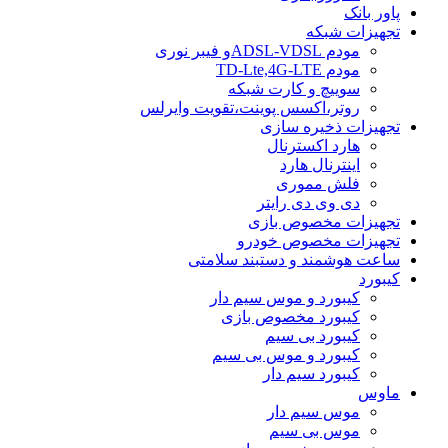
پاور بانک
تجهیزات شبکه
مودم ADSL-VDSLو فیبر نوری
مودم TD-Lte,4G-LTE
سوییچ و کارت شبکه
روتر،اکسس پوینت،تقویت وایرلس
تجهیزات ذخیره سازی
هارد اکسترنال
اینترنال هارد
فلش مموری
دی وی دی رایتر
تجهیزات مخصوص بازی
تجهیزات مخصوص خودرو
ساعت هوشمند و دستبند سلامتی
کیبورد
کیبورد و موس سیم دار
کیبورد مخصوص بازی
کیبورد بی سیم
کیبورد و موس بی سیم
کیبورد سیم دار
ماوس
موس سیم دار
موس بی سیم