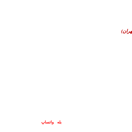
هران)
پاسخگوی سوالات شما در اپلیکیشن های (
بله
و
واتساپ
) هستیم۰۹۰۲۳۷۹۷۴۱۹