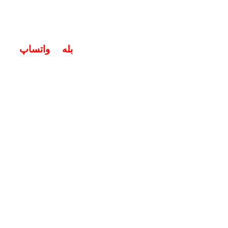
خگوی سوالات شما در اپلیکیشن های (
بله
و
واتساپ
) هستیم ۱۹