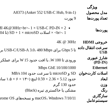
ویژگی
A8373 (Anker 552 USB‑C Hub, 9‑in‑1)
مدل محصول
تعداد پورت‌ها
9 پورت
پورت‌ها
<br>- 1 × اسلات SD + 1 × microSD (تا 104 MB/s)
4K @ 30Hz
خروجی HDMI
سرعت انتقال داده
تا 5 Gbps برای USB‑C/USB‑A 3.0، 480 Mbps برای USB‑A 2.0
USB
شارژ عبوری
ورودی تا 100 W، با افت حدود 15 W برای عملکرد داخلی → خروجی تا حدود 85 W به لپ‌تاپ
(PD‑IN)
10/100/1000 Mbps GbE
Ethernet
اسلات کارت‌خوان
SD و microSD تا سرعت حدود 104 MB/s
ابعاد
حدود 5.12 × 2.36 × 0.59 اینچ (~۱۳ × ۶ × ۱.۵ سانتی‌متر)
وزن
حدود 130 گرم
رنگ
مشکی یا خاکستری تیره (Black)
سازگاری
macOS، Windows 7/10/11 و نسخه‌های Linux/Chrome OS
سیستم‌عامل