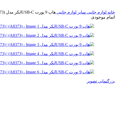
خانه
لوازم جانبی
سایر لوازم جانبی
هاب 9 پورت USB-Cانکر مدل Anker USB-C hub (A8373) | (A8373)
اتمام موجودی
بزرگنمایی تصویر