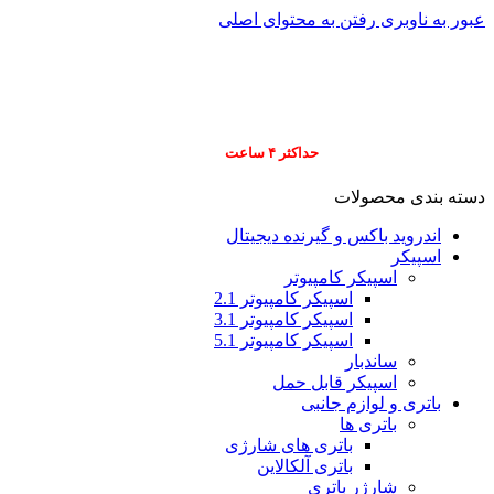
عبور به ناوبری
رفتن به محتوای اصلی
info@pars-gostar.ir
مشتریان گرامی پاس
ارسال
فوری کلیه سفارشات
حداکثر ۴ ساعت
(فقط برای شهر تهران)
دسته بندی محصولات
اندروید باکس و گیرنده دیجیتال
اسپیکر
اسپیکر کامپیوتر
اسپیکر کامپیوتر 2.1
اسپیکر کامپیوتر 3.1
اسپیکر کامپیوتر 5.1
ساندبار
اسپیکر قابل حمل
باتری و لوازم جانبی
باتری ها
باتری های شارژی
باتری آلکالاین
شارژر باتری