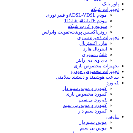
پاور بانک
تجهیزات شبکه
مودم ADSL-VDSLو فیبر نوری
مودم TD-Lte,4G-LTE
سوییچ و کارت شبکه
روتر،اکسس پوینت،تقویت وایرلس
تجهیزات ذخیره سازی
هارد اکسترنال
اینترنال هارد
فلش مموری
دی وی دی رایتر
تجهیزات مخصوص بازی
تجهیزات مخصوص خودرو
ساعت هوشمند و دستبند سلامتی
کیبورد
کیبورد و موس سیم دار
کیبورد مخصوص بازی
کیبورد بی سیم
کیبورد و موس بی سیم
کیبورد سیم دار
ماوس
موس سیم دار
موس بی سیم