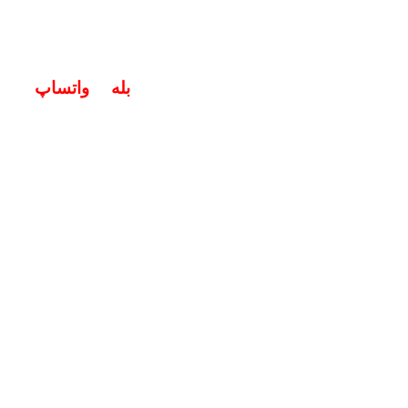
خگوی سوالات شما در اپلیکیشن های (
بله
و
واتساپ
) هستیم ۱۹