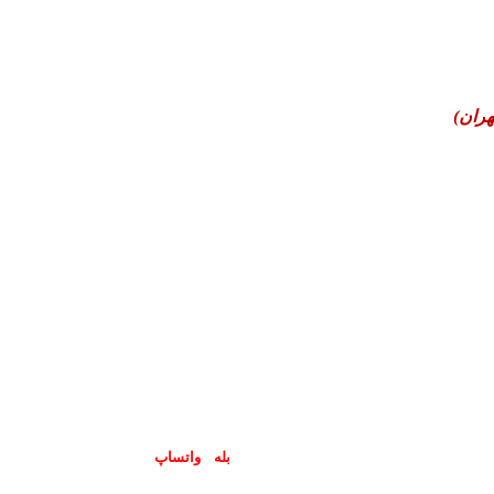
هران)
پاسخگوی سوالات شما در اپلیکیشن های (
بله
و
واتساپ
) هستیم۰۹۰۲۳۷۹۷۴۱۹