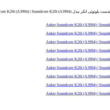
ت بلوتوثی انکر مدل Anker Soundcore K20i (A3994) | Soundcore K20i (A3994)