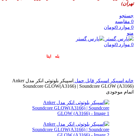
تهران)
جستجو
0
مقایسه
0
موارد
0
تومان
منو
0
موارد
0
تومان
پاسخگوی سوالات شما در اپلیکیشن های (
بله
و
ایتا
) هستیم۰۹۰۲۳۷۹۷۴۱۹
خانه
اسپیکر
اسپیکر قابل حمل
اسپیکر بلوتوثی انکر مدل Anker
Soundcore GLOW(A3166) | Soundcore GLOW (A3166)
اتمام موجودی