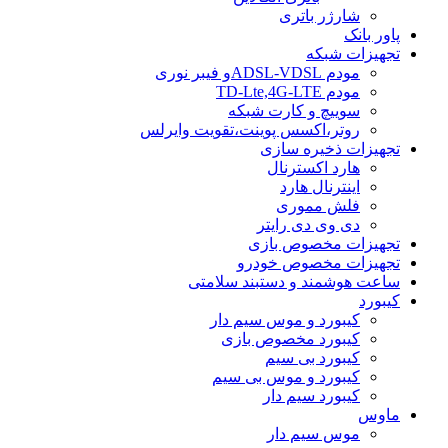
شارژر باتری
پاور بانک
تجهیزات شبکه
مودم ADSL-VDSLو فیبر نوری
مودم TD-Lte,4G-LTE
سوییچ و کارت شبکه
روتر،اکسس پوینت،تقویت وایرلس
تجهیزات ذخیره سازی
هارد اکسترنال
اینترنال هارد
فلش مموری
دی وی دی رایتر
تجهیزات مخصوص بازی
تجهیزات مخصوص خودرو
ساعت هوشمند و دستبند سلامتی
کیبورد
کیبورد و موس سیم دار
کیبورد مخصوص بازی
کیبورد بی سیم
کیبورد و موس بی سیم
کیبورد سیم دار
ماوس
موس سیم دار