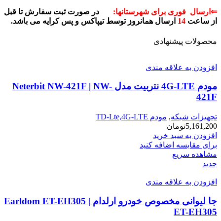
⇐ارسال فوری برای شهرستانها:
در صورت ثبت سفارش تا قبل
از ساعت
14
ارسال همانروز توسط تیپاکس و پس کرایه می باشد.
محصولات پیشنهادی
افزودن به علاقه مندی
مودم 4G-LTE نتربیت مدل Neterbit NW-421F | NW-
421F
تجهیزات شبکه
,
مودم TD-Lte,4G-LTE
5,161,200
تومان
افزودن به سبد خرید
برای مقایسه اضافه کنید
مشاهده سریع
جدید
افزودن به علاقه مندی
جا لیوانی مخصوص خودرو ارلدام Earldom ET-EH305 |
ET-EH305