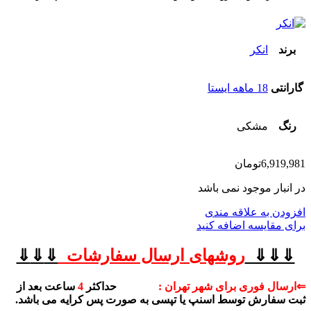
برند
انکر
گارانتی
18 ماهه ایستا
رنگ
مشکی
6,919,981
تومان
در انبار موجود نمی باشد
افزودن به علاقه مندی
برای مقایسه اضافه کنید
⇓⇓⇓
روشهای
ارسال سفارشات
⇓
⇓
⇓
⇐ارسال فوری برای شهر تهران :
حداکثر
4
ساعت بعد از
ثبت سفارش توسط اسنپ یا تپسی به صورت پس کرایه می باشد.