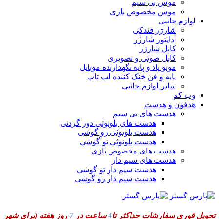
موس بی سیم
موس مخصوص بازی
لوازم جانبی
شارژر فندکی
آداپتور شارژر
کابل شارژر
کابل صوتی و تصویری
مونو پاد و پایه نگهدارنده موبایل
پایه و فن خنک کننده لپ تاپ
سایر لوازم جانبی
وب کم
هدفون و هدست
هدست های بی سیم
هدست های بلوتوثی دور گردنی
هدست بلوتوثی رو گوشی
هدست بلوتوثی تو گوشی
هدست های مخصوص بازی
هدست های سیم دار
هدست سیم دار تو گوشی
هدست سیم دار رو گوشی
تحویل فوری سفارشات حداکثر تا
4
ساعت در
7
روز هفته
(برای شهر