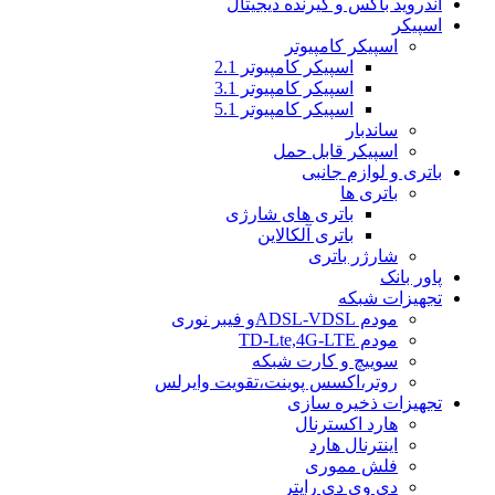
اندروید باکس و گیرنده دیجیتال
اسپیکر
اسپیکر کامپیوتر
اسپیکر کامپیوتر 2.1
اسپیکر کامپیوتر 3.1
اسپیکر کامپیوتر 5.1
ساندبار
اسپیکر قابل حمل
باتری و لوازم جانبی
باتری ها
باتری های شارژی
باتری آلکالاین
شارژر باتری
پاور بانک
تجهیزات شبکه
مودم ADSL-VDSLو فیبر نوری
مودم TD-Lte,4G-LTE
سوییچ و کارت شبکه
روتر،اکسس پوینت،تقویت وایرلس
تجهیزات ذخیره سازی
هارد اکسترنال
اینترنال هارد
فلش مموری
دی وی دی رایتر