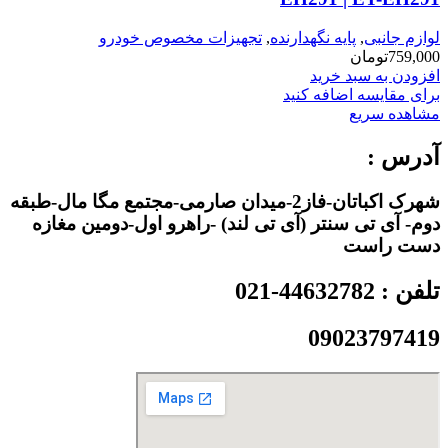
لوازم جانبی
,
پایه نگهدارنده
,
تجهیزات مخصوص خودرو
759,000
تومان
افزودن به سبد خرید
برای مقایسه اضافه کنید
مشاهده سریع
آدرس :
شهرک اکباتان-فاز2-میدان صارمی-مجتمع مگا مال-طبقه
دوم- آی تی سنتر (آی تی لند) -راهرو اول-دومین مغازه
دست راست
تلفن : 44632782-021
09023797419