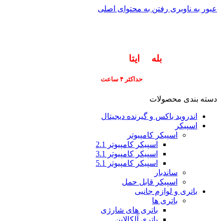
عبور به ناوبری
رفتن به محتوای اصلی
info@pars-gostar.ir
مشتریان گرامی پاسخگوی سوالات شما در اپلیکیشن
های (
بله
و
ایتا
) هستیم ۰۹۰۲۳۷۹۷۴۱۹
ارسال
فوری کلیه سفارشات
حداکثر ۴ ساعت
(فقط برای شهر تهران)
دسته بندی محصولات
اندروید باکس و گیرنده دیجیتال
اسپیکر
اسپیکر کامپیوتر
اسپیکر کامپیوتر 2.1
اسپیکر کامپیوتر 3.1
اسپیکر کامپیوتر 5.1
ساندبار
اسپیکر قابل حمل
باتری و لوازم جانبی
باتری ها
باتری های شارژی
باتری آلکالاین