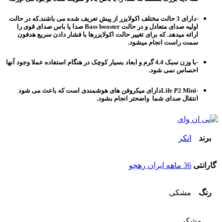
-دارای 3 حالت مختلف اکولایزر از پیش تعریف شده می باشند.که در حالت
اولیه صدای متعادل و در حالت
B
ass booster صدا یا باس صدای قوی را
ارائه میدهد. که برای تغییر حالت اکولایزرها با فشار دادن سریع هدفون
سمت راست انجام میشود.
-با وزن سبک 4.4 گرم و ابعاد بسیار کوچک در هنگام استفاده عملا وجود آنها
احساس نمی شود.
-Life P2 Miniدارای میکروفن های هوشمندی است که باعث می شود
انتقال صدای شما واضحتر انجام بشود.
برند
انکر
گارانتی
36 ماهه ایران رهجو
رنگ
مشکی
مشکی