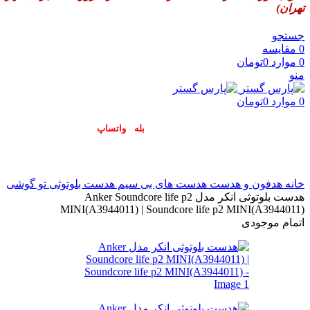
تهران)
جستجو
0
مقایسه
0
موارد
0
تومان
منو
0
موارد
0
تومان
پاسخگوی سوالات شما در اپلیکیشن های (
بله
و
واتساپ
) هستیم۰۹۰۲۳۷۹۷۴۱۹
خانه
هدفون و هدست
هدست های بی سیم
هدست بلوتوثی تو گوشی
هدست بلوتوثی انکر مدل Anker Soundcore life p2
MINI(A3944011) | Soundcore life p2 MINI(A3944011)
اتمام موجودی