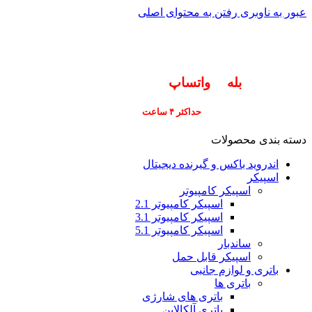
عبور به ناوبری
رفتن به محتوای اصلی
info@pars-gostar.ir
مشتریان گرامی پاسخگوی سوالات شما در اپلیکیشن
های (
بله
و
واتساپ
) هستیم ۰۹۰۲۳۷۹۷۴۱۹
ارسال
فوری کلیه سفارشات
حداکثر ۴ ساعت
(فقط برای شهر تهران)
دسته بندی محصولات
اندروید باکس و گیرنده دیجیتال
اسپیکر
اسپیکر کامپیوتر
اسپیکر کامپیوتر 2.1
اسپیکر کامپیوتر 3.1
اسپیکر کامپیوتر 5.1
ساندبار
اسپیکر قابل حمل
باتری و لوازم جانبی
باتری ها
باتری های شارژی
باتری آلکالاین