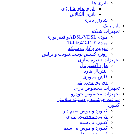
باتری ها
باتری های شارژی
باتری آلکالاین
شارژر باتری
پاور بانک
تجهیزات شبکه
مودم ADSL-VDSLو فیبر نوری
مودم TD-Lte,4G-LTE
سوییچ و کارت شبکه
روتر،اکسس پوینت،تقویت وایرلس
تجهیزات ذخیره سازی
هارد اکسترنال
اینترنال هارد
فلش مموری
دی وی دی رایتر
تجهیزات مخصوص بازی
تجهیزات مخصوص خودرو
ساعت هوشمند و دستبند سلامتی
کیبورد
کیبورد و موس سیم دار
کیبورد مخصوص بازی
کیبورد بی سیم
کیبورد و موس بی سیم
کیبورد سیم دار