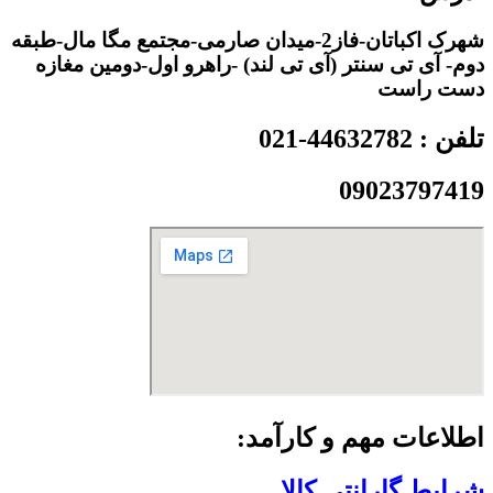
شهرک اکباتان-فاز2-میدان صارمی-مجتمع مگا مال-طبقه
دوم- آی تی سنتر (آی تی لند) -راهرو اول-دومین مغازه
دست راست
تلفن : 44632782-021
09023797419
اطلاعات مهم و کارآمد:
شرایط گارانتی کالا