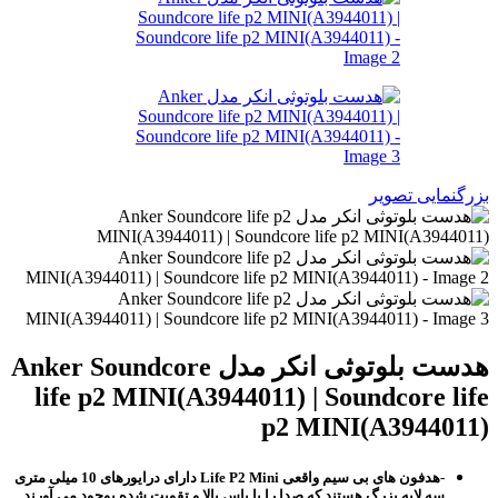
بزرگنمایی تصویر
هدست بلوتوثی انکر مدل Anker Soundcore
life p2 MINI(A3944011) | Soundcore life
p2 MINI(A3944011)
-هدفون های بی سیم واقعی Life P2 Mini دارای درایورهای 10 میلی متری
سه لایه بزرگ هستند که صدا را با باس بالا و تقویت شده بوجود می آورند.