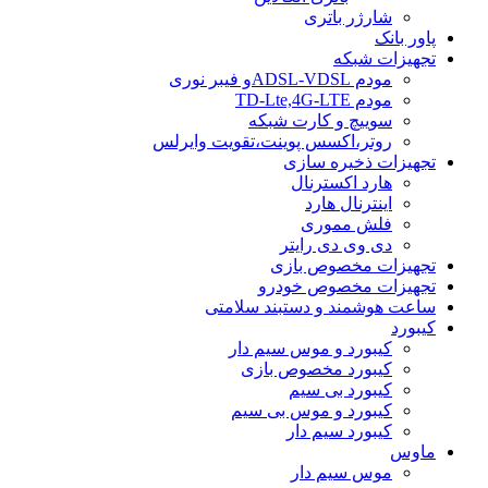
شارژر باتری
پاور بانک
تجهیزات شبکه
مودم ADSL-VDSLو فیبر نوری
مودم TD-Lte,4G-LTE
سوییچ و کارت شبکه
روتر،اکسس پوینت،تقویت وایرلس
تجهیزات ذخیره سازی
هارد اکسترنال
اینترنال هارد
فلش مموری
دی وی دی رایتر
تجهیزات مخصوص بازی
تجهیزات مخصوص خودرو
ساعت هوشمند و دستبند سلامتی
کیبورد
کیبورد و موس سیم دار
کیبورد مخصوص بازی
کیبورد بی سیم
کیبورد و موس بی سیم
کیبورد سیم دار
ماوس
موس سیم دار