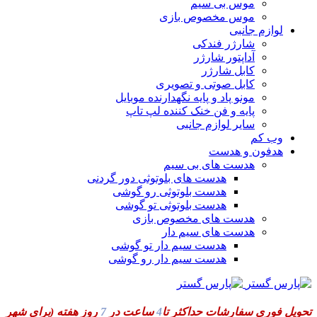
موس بی سیم
موس مخصوص بازی
لوازم جانبی
شارژر فندکی
آداپتور شارژر
کابل شارژر
کابل صوتی و تصویری
مونو پاد و پایه نگهدارنده موبایل
پایه و فن خنک کننده لپ تاپ
سایر لوازم جانبی
وب کم
هدفون و هدست
هدست های بی سیم
هدست های بلوتوثی دور گردنی
هدست بلوتوثی رو گوشی
هدست بلوتوثی تو گوشی
هدست های مخصوص بازی
هدست های سیم دار
هدست سیم دار تو گوشی
هدست سیم دار رو گوشی
تحویل فوری سفارشات حداکثر تا
4
ساعت در
7
روز هفته
(برای شهر