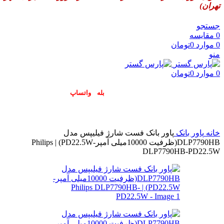
تهران)
جستجو
0
مقایسه
0
موارد
0
تومان
منو
0
موارد
0
تومان
پاسخگوی سوالات شما در اپلیکیشن های (
بله
و
واتساپ
) هستیم۰۹۰۲۳۷۹۷۴۱۹
خانه
پاور بانک
پاور بانک فست شارژ فیلیپس مدل
DLP7790HB(ظرفیت 10000میلی آمپر-PD22.5W) | Philips
DLP7790HB-PD22.5W