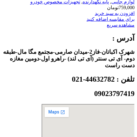
لوازم جانبی
,
پایه نگهدارنده
,
تجهیزات مخصوص خودرو
759,000
تومان
افزودن به سبد خرید
برای مقایسه اضافه کنید
مشاهده سریع
آدرس :
شهرک اکباتان-فاز2-میدان صارمی-مجتمع مگا مال-طبقه
دوم- آی تی سنتر (آی تی لند) -راهرو اول-دومین مغازه
دست راست
تلفن : 44632782-021
09023797419