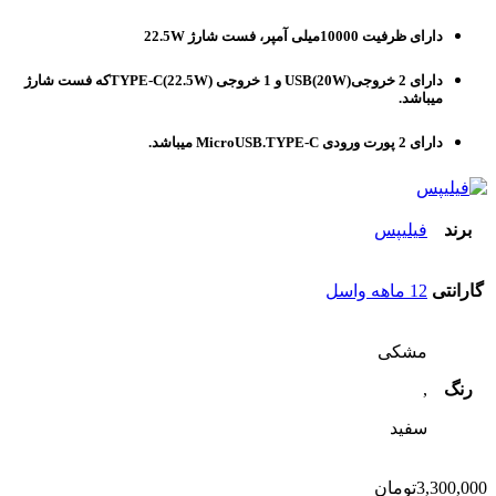
دارای ظرفیت 10000میلی آمپر، فست شارژ 22.5W
دارای 2 خروجیUSB(20W) و 1 خروجی TYPE-C(22.5W)که فست شارژ
میباشد.
دارای 2 پورت ورودی MicroUSB.TYPE-C میباشد.
برند
فیلیپس
گارانتی
12 ماهه واسل
مشکی
رنگ
,
سفید
3,300,000
تومان