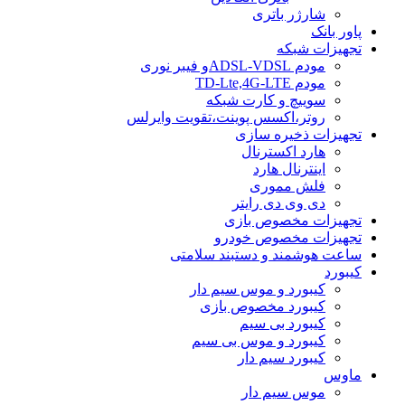
شارژر باتری
پاور بانک
تجهیزات شبکه
مودم ADSL-VDSLو فیبر نوری
مودم TD-Lte,4G-LTE
سوییچ و کارت شبکه
روتر،اکسس پوینت،تقویت وایرلس
تجهیزات ذخیره سازی
هارد اکسترنال
اینترنال هارد
فلش مموری
دی وی دی رایتر
تجهیزات مخصوص بازی
تجهیزات مخصوص خودرو
ساعت هوشمند و دستبند سلامتی
کیبورد
کیبورد و موس سیم دار
کیبورد مخصوص بازی
کیبورد بی سیم
کیبورد و موس بی سیم
کیبورد سیم دار
ماوس
موس سیم دار