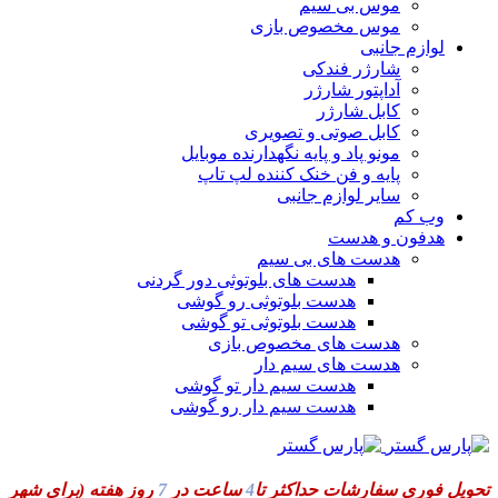
موس بی سیم
موس مخصوص بازی
لوازم جانبی
شارژر فندکی
آداپتور شارژر
کابل شارژر
کابل صوتی و تصویری
مونو پاد و پایه نگهدارنده موبایل
پایه و فن خنک کننده لپ تاپ
سایر لوازم جانبی
وب کم
هدفون و هدست
هدست های بی سیم
هدست های بلوتوثی دور گردنی
هدست بلوتوثی رو گوشی
هدست بلوتوثی تو گوشی
هدست های مخصوص بازی
هدست های سیم دار
هدست سیم دار تو گوشی
هدست سیم دار رو گوشی
تحویل فوری سفارشات حداکثر تا
4
ساعت در
7
روز هفته
(برای شهر