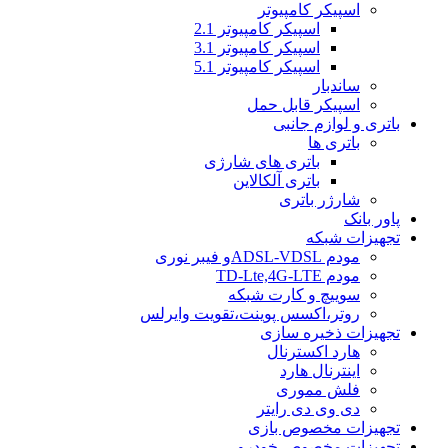
اسپیکر کامپیوتر
اسپیکر کامپیوتر 2.1
اسپیکر کامپیوتر 3.1
اسپیکر کامپیوتر 5.1
ساندبار
اسپیکر قابل حمل
باتری و لوازم جانبی
باتری ها
باتری های شارژی
باتری آلکالاین
شارژر باتری
پاور بانک
تجهیزات شبکه
مودم ADSL-VDSLو فیبر نوری
مودم TD-Lte,4G-LTE
سوییچ و کارت شبکه
روتر،اکسس پوینت،تقویت وایرلس
تجهیزات ذخیره سازی
هارد اکسترنال
اینترنال هارد
فلش مموری
دی وی دی رایتر
تجهیزات مخصوص بازی
تجهیزات مخصوص خودرو