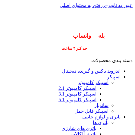
عبور به ناوبری
رفتن به محتوای اصلی
info@pars-gostar.ir
مشتریان گرامی پاسخگوی سوالات شما در اپلیکیشن
های (
بله
و
واتساپ
) هستیم ۰۹۰۲۳۷۹۷۴۱۹
ارسال
فوری کلیه سفارشات
حداکثر ۴ ساعت
(فقط برای شهر تهران)
دسته بندی محصولات
اندروید باکس و گیرنده دیجیتال
اسپیکر
اسپیکر کامپیوتر
اسپیکر کامپیوتر 2.1
اسپیکر کامپیوتر 3.1
اسپیکر کامپیوتر 5.1
ساندبار
اسپیکر قابل حمل
باتری و لوازم جانبی
باتری ها
باتری های شارژی
باتری آلکالاین