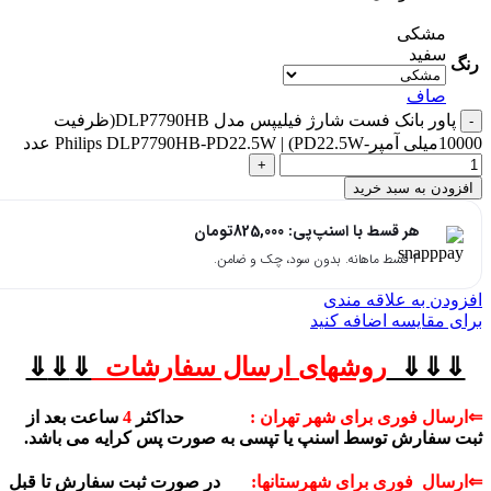
مشکی
سفید
رنگ
صاف
پاور بانک فست شارژ فیلیپس مدل DLP7790HB(ظرفیت
10000میلی آمپر-PD22.5W) | Philips DLP7790HB-PD22.5W عدد
افزودن به سبد خرید
هر قسط با اسنپ‌پی:
825,000
تومان
۴ قسط ماهانه. بدون سود، چک و ضامن.
افزودن به علاقه مندی
برای مقایسه اضافه کنید
⇓⇓⇓
روشهای
ارسال سفارشات
⇓
⇓
⇓
⇐ارسال فوری برای شهر تهران :
حداکثر
4
ساعت بعد از
ثبت سفارش توسط اسنپ یا تپسی به صورت پس کرایه می باشد.
⇐ارسال فوری برای شهرستانها:
در صورت ثبت سفارش تا قبل