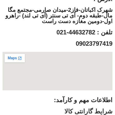
شهرک اکباتان-فاز2-میدان صارمی-مجتمع مگا
مال-طبقه دوم- آی تی سنتر (آی تی لند) -راهرو
اول-دومین مغازه دست راست
تلفن : 44632782-021
09023797419
اطلاعات مهم و کارآمد:
شرایط گارانتی کالا