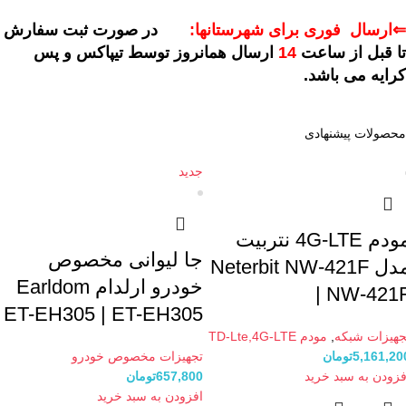
⇐ارسال فوری برای شهرستانها:
در صورت ثبت سفارش
تا قبل از ساعت
14
ارسال همانروز توسط تیپاکس و پس
کرایه می باشد.
محصولات پیشنهادی
جدید
مودم 4G-LTE نتربیت
جا لیوانی مخصوص
مدل Neterbit NW-421F
خودرو ارلدام Earldom
| NW-421
ET-EH305 | ET-EH305
جهیزات شبکه
,
مودم TD-Lte,4G-LTE
5,161,20
تومان
تجهیزات مخصوص خودرو
فزودن به سبد خرید
657,800
تومان
افزودن به سبد خرید