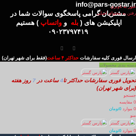
info@pars-gostar.ir
عبور به ناوبری
مشتریان گرامی پاسخگوی سوالات شما در
رفتن به محتوای اصلی
اپلیکیشن های (
بله
و
واتساپ
) هستیم
۰۹۰۲۳۷۹۷۴۱۹
ارسال
فوری کلیه سفارشات
حداکثر ۴ ساعت
(فقط برای شهر تهران)
دسته بندی محصولات
تحویل فوری سفارشات حداکثر تا
4
ساعت در
7
روز هفته
(برای شهر تهران)
جستجو
0
مقایسه
0
موارد
0
تومان
منو
0
موارد
0
تومان