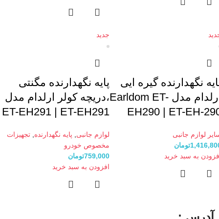
دید
جدید
ایه نگهدارنده گیره ایی
پایه نگهدارنده مگنتی
ارلدام مدل Earldom ET-
،دریچه کولر ارلدام مدل
ET-EH291 | ET-EH291
EH290 | ET-EH-29
ایر لوازم جانبی
لوازم جانبی
,
پایه نگهدارنده
,
تجهیزات
1,416,80
تومان
مخصوص خودرو
فزودن به سبد خرید
759,000
تومان
افزودن به سبد خرید
آدرس :