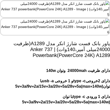
پاور بانک فست شارژ انکر مدل A1289(ظرفیت
24000میلی آمپر،140وات) | Anker 737
Powerbank(PowerCore 24K) A1289
دارای ظرفیت 24000mah وتوان 140w
دارای 2خروجیtype -cو 1 خروجی usb -aبا
توان5v=3a/9v=2a/15v=3a/20v=5a/28v=5a(max=140w)
دارای 1 ورودی type -cبا توان
5v=3a/9v=2a/15v=3a/20v=5a/28v=5a(max=140w)