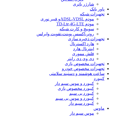
شارژر باتری
پاور بانک
تجهیزات شبکه
مودم ADSL-VDSLو فیبر نوری
مودم TD-Lte,4G-LTE
سوییچ و کارت شبکه
روتر،اکسس پوینت،تقویت وایرلس
تجهیزات ذخیره سازی
هارد اکسترنال
اینترنال هارد
فلش مموری
دی وی دی رایتر
تجهیزات مخصوص بازی
تجهیزات مخصوص خودرو
ساعت هوشمند و دستبند سلامتی
کیبورد
کیبورد و موس سیم دار
کیبورد مخصوص بازی
کیبورد بی سیم
کیبورد و موس بی سیم
کیبورد سیم دار
ماوس
موس سیم دار