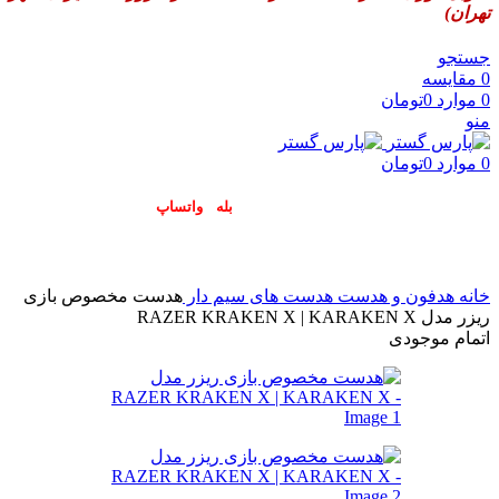
تهران)
جستجو
0
مقایسه
0
موارد
0
تومان
منو
0
موارد
0
تومان
پاسخگوی سوالات شما در اپلیکیشن های (
بله
و
واتساپ
) هستیم۰۹۰۲۳۷۹۷۴۱۹
خانه
هدفون و هدست
هدست های سیم دار
هدست مخصوص بازی
ریزر مدل RAZER KRAKEN X | KARAKEN X
اتمام موجودی