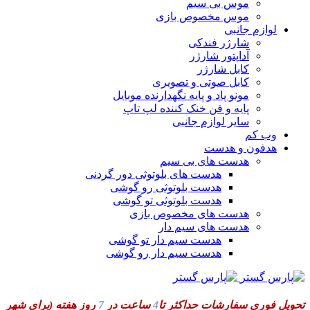
موس بی سیم
موس مخصوص بازی
لوازم جانبی
شارژر فندکی
آداپتور شارژر
کابل شارژر
کابل صوتی و تصویری
مونو پاد و پایه نگهدارنده موبایل
پایه و فن خنک کننده لپ تاپ
سایر لوازم جانبی
وب کم
هدفون و هدست
هدست های بی سیم
هدست های بلوتوثی دور گردنی
هدست بلوتوثی رو گوشی
هدست بلوتوثی تو گوشی
هدست های مخصوص بازی
هدست های سیم دار
هدست سیم دار تو گوشی
هدست سیم دار رو گوشی
تحویل فوری سفارشات حداکثر تا
4
ساعت در
7
روز هفته
(برای شهر