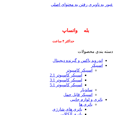
عبور به ناوبری
رفتن به محتوای اصلی
info@pars-gostar.ir
مشتریان گرامی پاسخگوی سوالات شما در اپلیکیشن
های (
بله
و
واتساپ
) هستیم ۰۹۰۲۳۷۹۷۴۱۹
ارسال
فوری کلیه سفارشات
حداکثر ۴ ساعت
(فقط برای شهر تهران)
دسته بندی محصولات
اندروید باکس و گیرنده دیجیتال
اسپیکر
اسپیکر کامپیوتر
اسپیکر کامپیوتر 2.1
اسپیکر کامپیوتر 3.1
اسپیکر کامپیوتر 5.1
ساندبار
اسپیکر قابل حمل
باتری و لوازم جانبی
باتری ها
باتری های شارژی
باتری آلکالاین