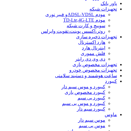
پاور بانک
تجهیزات شبکه
مودم ADSL-VDSLو فیبر نوری
مودم TD-Lte,4G-LTE
سوییچ و کارت شبکه
روتر،اکسس پوینت،تقویت وایرلس
تجهیزات ذخیره سازی
هارد اکسترنال
اینترنال هارد
فلش مموری
دی وی دی رایتر
تجهیزات مخصوص بازی
تجهیزات مخصوص خودرو
ساعت هوشمند و دستبند سلامتی
کیبورد
کیبورد و موس سیم دار
کیبورد مخصوص بازی
کیبورد بی سیم
کیبورد و موس بی سیم
کیبورد سیم دار
ماوس
موس سیم دار
موس بی سیم