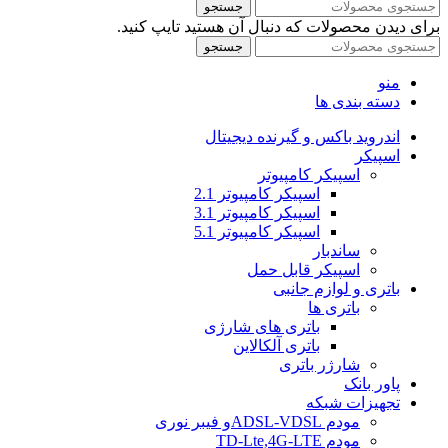
جستجو
برای دیدن محصولات که دنبال آن هستید تایپ کنید.
جستجو
منو
دسته بندی ها
اندروید باکس و گیرنده دیجیتال
اسپیکر
اسپیکر کامپیوتر
اسپیکر کامپیوتر 2.1
اسپیکر کامپیوتر 3.1
اسپیکر کامپیوتر 5.1
ساندبار
اسپیکر قابل حمل
باتری و لوازم جانبی
باتری ها
باتری های شارژی
باتری آلکالاین
شارژر باتری
پاور بانک
تجهیزات شبکه
مودم ADSL-VDSLو فیبر نوری
مودم TD-Lte,4G-LTE