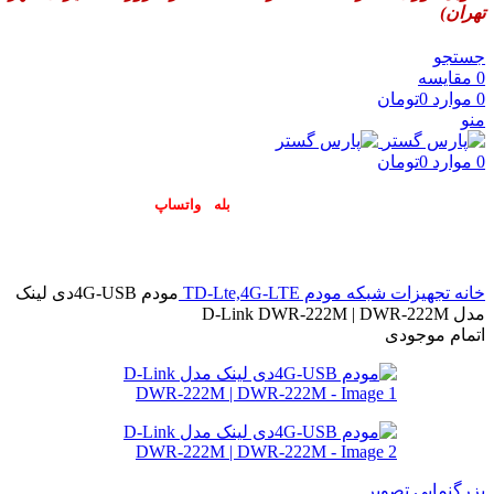
تهران)
جستجو
0
مقایسه
0
موارد
0
تومان
منو
0
موارد
0
تومان
پاسخگوی سوالات شما در اپلیکیشن های (
بله
و
واتساپ
) هستیم۰۹۰۲۳۷۹۷۴۱۹
خانه
تجهیزات شبکه
مودم TD-Lte,4G-LTE
مودم 4G-USBدی لینک
مدل D-Link DWR-222M | DWR-222M
اتمام موجودی
بزرگنمایی تصویر