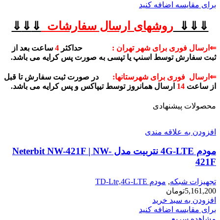
برای مقایسه اضافه کنید
⇓⇓⇓
روشهای
ارسال سفارشات
⇓
⇓
⇓
⇐ارسال فوری برای شهر تهران :
حداکثر
4
ساعت بعد از
ثبت سفارش توسط اسنپ یا تپسی به صورت پس کرایه می باشد.
⇐ارسال فوری برای شهرستانها:
در صورت ثبت سفارش تا قبل
از ساعت
14
ارسال همانروز توسط تیپاکس و پس کرایه می باشد.
محصولات پیشنهادی
افزودن به علاقه مندی
مودم 4G-LTE نتربیت مدل Neterbit NW-421F | NW-
421F
تجهیزات شبکه
,
مودم TD-Lte,4G-LTE
5,161,200
تومان
افزودن به سبد خرید
برای مقایسه اضافه کنید
مشاهده سریع