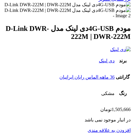
مودم 4G-USBدی لینک مدل D-Link DWR-
222M | DWR-222M
برند
دی لینک
گارانتی
36 ماهه الماس رایان ایرانیان
رنگ
مشکی
1,505,666
تومان
در انبار موجود نمی باشد
افزودن به علاقه مندی