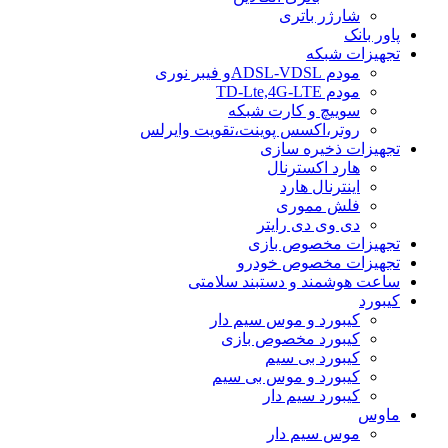
شارژر باتری
پاور بانک
تجهیزات شبکه
مودم ADSL-VDSLو فیبر نوری
مودم TD-Lte,4G-LTE
سوییچ و کارت شبکه
روتر،اکسس پوینت،تقویت وایرلس
تجهیزات ذخیره سازی
هارد اکسترنال
اینترنال هارد
فلش مموری
دی وی دی رایتر
تجهیزات مخصوص بازی
تجهیزات مخصوص خودرو
ساعت هوشمند و دستبند سلامتی
کیبورد
کیبورد و موس سیم دار
کیبورد مخصوص بازی
کیبورد بی سیم
کیبورد و موس بی سیم
کیبورد سیم دار
ماوس
موس سیم دار