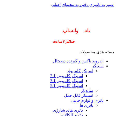
عبور به ناوبری
رفتن به محتوای اصلی
info@pars-gostar.ir
مشتریان گرامی پاسخگوی سوالات شما در اپلیکیشن
های (
بله
و
واتساپ
) هستیم ۰۹۰۲۳۷۹۷۴۱۹
ارسال
فوری کلیه سفارشات
حداکثر ۴ ساعت
(فقط برای شهر تهران)
دسته بندی محصولات
اندروید باکس و گیرنده دیجیتال
اسپیکر
اسپیکر کامپیوتر
اسپیکر کامپیوتر 2.1
اسپیکر کامپیوتر 3.1
اسپیکر کامپیوتر 5.1
ساندبار
اسپیکر قابل حمل
باتری و لوازم جانبی
باتری ها
باتری های شارژی
باتری آلکالاین