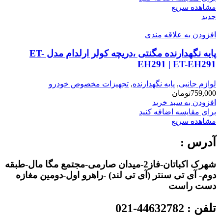
مشاهده سریع
جدید
افزودن به علاقه مندی
پایه نگهدارنده مگنتی ،دریچه کولر ارلدام مدل ET-
EH291 | ET-EH291
لوازم جانبی
,
پایه نگهدارنده
,
تجهیزات مخصوص خودرو
759,000
تومان
افزودن به سبد خرید
برای مقایسه اضافه کنید
مشاهده سریع
آدرس :
شهرک اکباتان-فاز2-میدان صارمی-مجتمع مگا مال-طبقه
دوم- آی تی سنتر (آی تی لند) -راهرو اول-دومین مغازه
دست راست
تلفن : 44632782-021