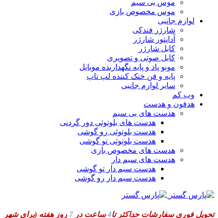
موس بی سیم
موس مخصوص بازی
لوازم جانبی
شارژر فندکی
آداپتور شارژر
کابل شارژر
کابل صوتی و تصویری
مونو پاد و پایه نگهدارنده موبایل
پایه و فن خنک کننده لپ تاپ
سایر لوازم جانبی
وب کم
هدفون و هدست
هدست های بی سیم
هدست های بلوتوثی دور گردنی
هدست بلوتوثی رو گوشی
هدست بلوتوثی تو گوشی
هدست های مخصوص بازی
هدست های سیم دار
هدست سیم دار تو گوشی
هدست سیم دار رو گوشی
تحویل فوری سفارشات حداکثر تا
4
ساعت در
7
روز هفته
(برای شهر