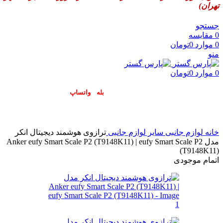
تهران)
جستجو
0
مقایسه
0
موارد
0
تومان
منو
0
موارد
0
تومان
پاسخگوی سوالات شما در اپلیکیشن های (
بله
و
واتساپ
) هستیم۰۹۰۲۳۷۹۷۴۱۹
خانه
لوازم جانبی
سایر لوازم جانبی
ترازوی هوشمند دیجیتال انکر
مدل Anker eufy Smart Scale P2 (T9148K11) | eufy Smart Scale P2
(T9148K11)
اتمام موجودی