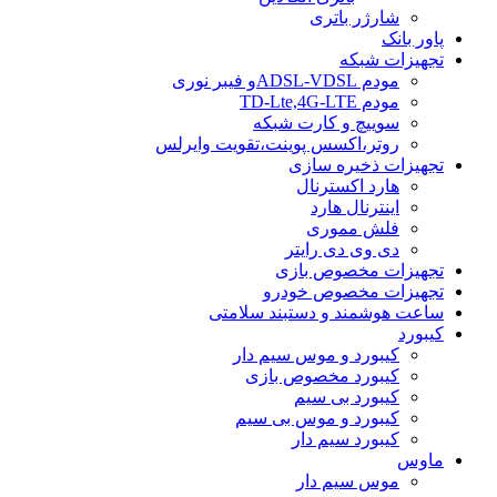
شارژر باتری
پاور بانک
تجهیزات شبکه
مودم ADSL-VDSLو فیبر نوری
مودم TD-Lte,4G-LTE
سوییچ و کارت شبکه
روتر،اکسس پوینت،تقویت وایرلس
تجهیزات ذخیره سازی
هارد اکسترنال
اینترنال هارد
فلش مموری
دی وی دی رایتر
تجهیزات مخصوص بازی
تجهیزات مخصوص خودرو
ساعت هوشمند و دستبند سلامتی
کیبورد
کیبورد و موس سیم دار
کیبورد مخصوص بازی
کیبورد بی سیم
کیبورد و موس بی سیم
کیبورد سیم دار
ماوس
موس سیم دار