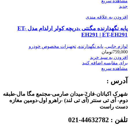
مشاهده سریع
جدید
افزودن به علاقه مندی
پایه نگهدارنده مگنتی ،دریچه کولر ارلدام مدل ET-
EH291 | ET-EH291
لوازم جانبی
,
پایه نگهدارنده
,
تجهیزات مخصوص خودرو
759,000
تومان
افزودن به سبد خرید
برای مقایسه اضافه کنید
مشاهده سریع
آدرس :
شهرک اکباتان-فاز2-میدان صارمی-مجتمع مگا مال-طبقه
دوم- آی تی سنتر (آی تی لند) -راهرو اول-دومین مغازه
دست راست
تلفن : 44632782-021