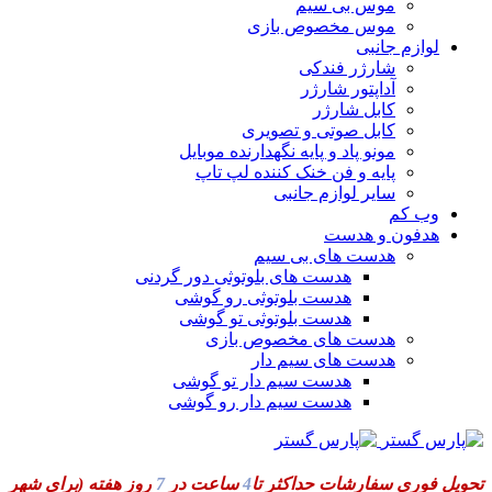
موس بی سیم
موس مخصوص بازی
لوازم جانبی
شارژر فندکی
آداپتور شارژر
کابل شارژر
کابل صوتی و تصویری
مونو پاد و پایه نگهدارنده موبایل
پایه و فن خنک کننده لپ تاپ
سایر لوازم جانبی
وب کم
هدفون و هدست
هدست های بی سیم
هدست های بلوتوثی دور گردنی
هدست بلوتوثی رو گوشی
هدست بلوتوثی تو گوشی
هدست های مخصوص بازی
هدست های سیم دار
هدست سیم دار تو گوشی
هدست سیم دار رو گوشی
تحویل فوری سفارشات حداکثر تا
4
ساعت در
7
روز هفته
(برای شهر