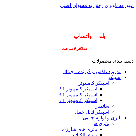
عبور به ناوبری
رفتن به محتوای اصلی
info@pars-gostar.ir
مشتریان گرامی پاسخگوی سوالات شما در اپلیکیشن
های (
بله
و
واتساپ
) هستیم ۰۹۰۲۳۷۹۷۴۱۹
ارسال
فوری کلیه سفارشات
حداکثر ۴ ساعت
(فقط برای شهر تهران)
دسته بندی محصولات
اندروید باکس و گیرنده دیجیتال
اسپیکر
اسپیکر کامپیوتر
اسپیکر کامپیوتر 2.1
اسپیکر کامپیوتر 3.1
اسپیکر کامپیوتر 5.1
ساندبار
اسپیکر قابل حمل
باتری و لوازم جانبی
باتری ها
باتری های شارژی
باتری آلکالاین