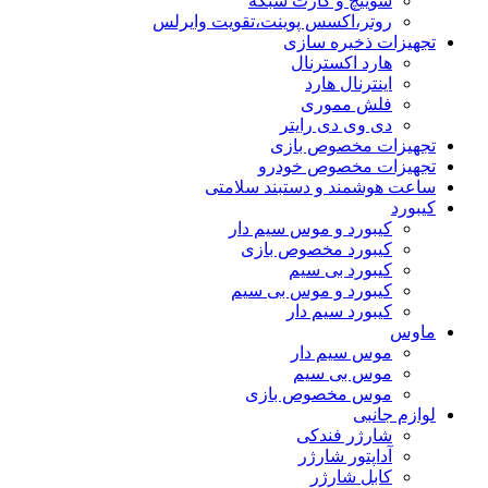
سوییچ و کارت شبکه
روتر،اکسس پوینت،تقویت وایرلس
تجهیزات ذخیره سازی
هارد اکسترنال
اینترنال هارد
فلش مموری
دی وی دی رایتر
تجهیزات مخصوص بازی
تجهیزات مخصوص خودرو
ساعت هوشمند و دستبند سلامتی
کیبورد
کیبورد و موس سیم دار
کیبورد مخصوص بازی
کیبورد بی سیم
کیبورد و موس بی سیم
کیبورد سیم دار
ماوس
موس سیم دار
موس بی سیم
موس مخصوص بازی
لوازم جانبی
شارژر فندکی
آداپتور شارژر
کابل شارژر