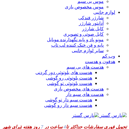
موس بی سیم
موس مخصوص بازی
لوازم جانبی
شارژر فندکی
آداپتور شارژر
کابل شارژر
کابل صوتی و تصویری
مونو پاد و پایه نگهدارنده موبایل
پایه و فن خنک کننده لپ تاپ
سایر لوازم جانبی
وب کم
هدفون و هدست
هدست های بی سیم
هدست های بلوتوثی دور گردنی
هدست بلوتوثی رو گوشی
هدست بلوتوثی تو گوشی
هدست های مخصوص بازی
هدست های سیم دار
هدست سیم دار تو گوشی
هدست سیم دار رو گوشی
تحویل فوری سفارشات حداکثر تا
4
ساعت در
7
روز هفته
(برای شهر