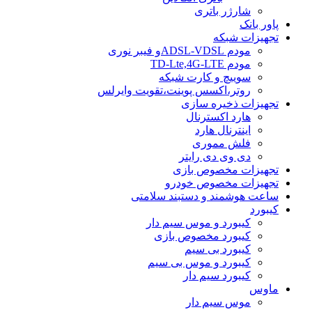
شارژر باتری
پاور بانک
تجهیزات شبکه
مودم ADSL-VDSLو فیبر نوری
مودم TD-Lte,4G-LTE
سوییچ و کارت شبکه
روتر،اکسس پوینت،تقویت وایرلس
تجهیزات ذخیره سازی
هارد اکسترنال
اینترنال هارد
فلش مموری
دی وی دی رایتر
تجهیزات مخصوص بازی
تجهیزات مخصوص خودرو
ساعت هوشمند و دستبند سلامتی
کیبورد
کیبورد و موس سیم دار
کیبورد مخصوص بازی
کیبورد بی سیم
کیبورد و موس بی سیم
کیبورد سیم دار
ماوس
موس سیم دار