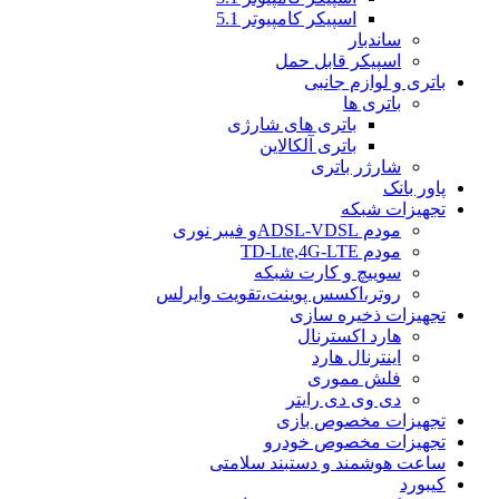
اسپیکر کامپیوتر 5.1
ساندبار
اسپیکر قابل حمل
باتری و لوازم جانبی
باتری ها
باتری های شارژی
باتری آلکالاین
شارژر باتری
پاور بانک
تجهیزات شبکه
مودم ADSL-VDSLو فیبر نوری
مودم TD-Lte,4G-LTE
سوییچ و کارت شبکه
روتر،اکسس پوینت،تقویت وایرلس
تجهیزات ذخیره سازی
هارد اکسترنال
اینترنال هارد
فلش مموری
دی وی دی رایتر
تجهیزات مخصوص بازی
تجهیزات مخصوص خودرو
ساعت هوشمند و دستبند سلامتی
کیبورد