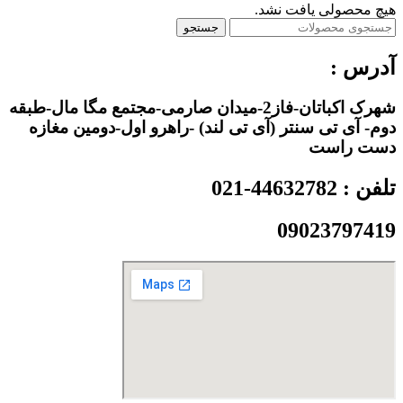
هیچ محصولی یافت نشد.
جستجو
آدرس :
شهرک اکباتان-فاز2-میدان صارمی-مجتمع مگا مال-طبقه
دوم- آی تی سنتر (آی تی لند) -راهرو اول-دومین مغازه
دست راست
تلفن : 44632782-021
09023797419