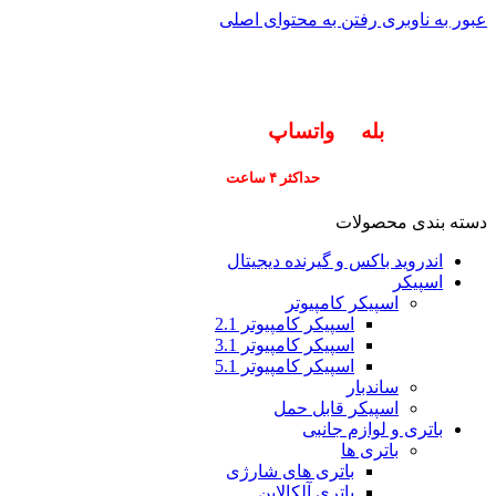
عبور به ناوبری
رفتن به محتوای اصلی
info@pars-gostar.ir
مشتریان گرامی پاسخگوی سوالات شما در اپلیکیشن
های (
بله
و
واتساپ
) هستیم ۰۹۰۲۳۷۹۷۴۱۹
ارسال
فوری کلیه سفارشات
حداکثر ۴ ساعت
(فقط برای شهر تهران)
دسته بندی محصولات
اندروید باکس و گیرنده دیجیتال
اسپیکر
اسپیکر کامپیوتر
اسپیکر کامپیوتر 2.1
اسپیکر کامپیوتر 3.1
اسپیکر کامپیوتر 5.1
ساندبار
اسپیکر قابل حمل
باتری و لوازم جانبی
باتری ها
باتری های شارژی
باتری آلکالاین