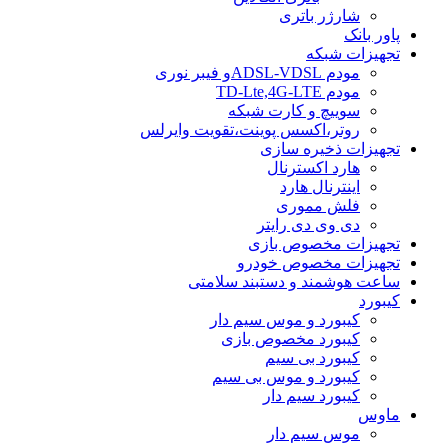
شارژر باتری
پاور بانک
تجهیزات شبکه
مودم ADSL-VDSLو فیبر نوری
مودم TD-Lte,4G-LTE
سوییچ و کارت شبکه
روتر،اکسس پوینت،تقویت وایرلس
تجهیزات ذخیره سازی
هارد اکسترنال
اینترنال هارد
فلش مموری
دی وی دی رایتر
تجهیزات مخصوص بازی
تجهیزات مخصوص خودرو
ساعت هوشمند و دستبند سلامتی
کیبورد
کیبورد و موس سیم دار
کیبورد مخصوص بازی
کیبورد بی سیم
کیبورد و موس بی سیم
کیبورد سیم دار
ماوس
موس سیم دار