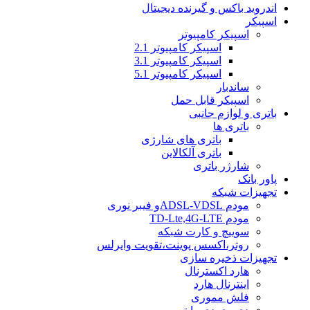
اندروید باکس و گیرنده دیجیتال
اسپیکر
اسپیکر کامپیوتر
اسپیکر کامپیوتر 2.1
اسپیکر کامپیوتر 3.1
اسپیکر کامپیوتر 5.1
ساندبار
اسپیکر قابل حمل
باتری و لوازم جانبی
باتری ها
باتری های شارژی
باتری آلکالاین
شارژر باتری
پاور بانک
تجهیزات شبکه
مودم ADSL-VDSLو فیبر نوری
مودم TD-Lte,4G-LTE
سوییچ و کارت شبکه
روتر،اکسس پوینت،تقویت وایرلس
تجهیزات ذخیره سازی
هارد اکسترنال
اینترنال هارد
فلش مموری