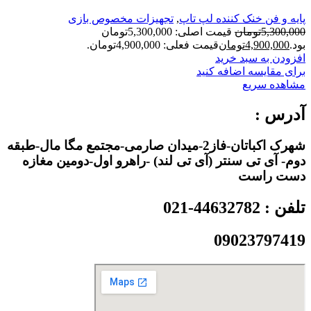
پایه و فن خنک کننده لپ تاپ
,
تجهیزات مخصوص بازی
5,300,000
تومان
قیمت اصلی: 5,300,000تومان
بود.
4,900,000
تومان
قیمت فعلی: 4,900,000تومان.
افزودن به سبد خرید
برای مقایسه اضافه کنید
مشاهده سریع
آدرس :
شهرک اکباتان-فاز2-میدان صارمی-مجتمع مگا مال-طبقه
دوم- آی تی سنتر (آی تی لند) -راهرو اول-دومین مغازه
دست راست
تلفن : 44632782-021
09023797419