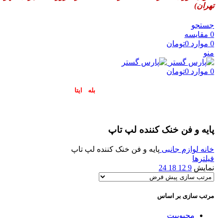
تهران)
جستجو
0
مقایسه
0
موارد
0
تومان
منو
0
موارد
0
تومان
پاسخگوی سوالات شما در اپلیکیشن های (
بله
و
ایتا
) هستیم۰۹۰۲۳۷۹۷۴۱۹
پایه و فن خنک کننده لپ تاپ
خانه
لوازم جانبی
پایه و فن خنک کننده لپ تاپ
فیلترها
نمایش
9
12
18
24
مرتب سازی بر اساس
محبوبیت