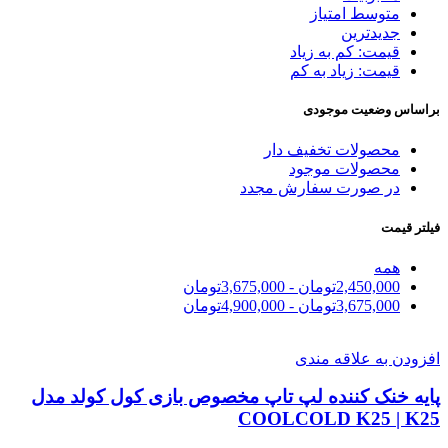
متوسط امتیاز
جدیدترین
قیمت: کم به زیاد
قیمت: زیاد به کم
براساس وضعیت موجودی
محصولات تخفیف دار
محصولات موجود
در صورت سفارش مجدد
فیلتر قیمت
همه
2,450,000
تومان
-
3,675,000
تومان
3,675,000
تومان
-
4,900,000
تومان
افزودن به علاقه مندی
پایه خنک کننده لپ تاپ مخصوص بازی کول کولد مدل
COOLCOLD K25 | K25