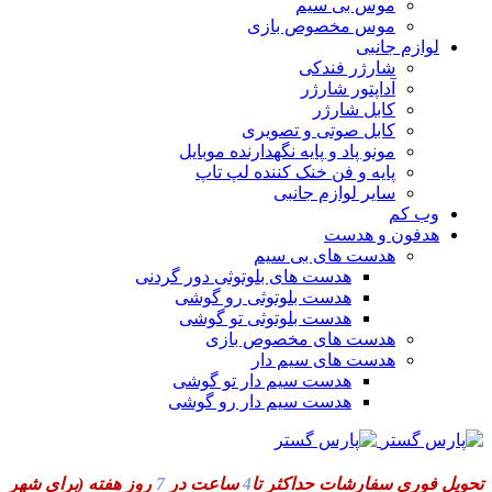
موس بی سیم
موس مخصوص بازی
لوازم جانبی
شارژر فندکی
آداپتور شارژر
کابل شارژر
کابل صوتی و تصویری
مونو پاد و پایه نگهدارنده موبایل
پایه و فن خنک کننده لپ تاپ
سایر لوازم جانبی
وب کم
هدفون و هدست
هدست های بی سیم
هدست های بلوتوثی دور گردنی
هدست بلوتوثی رو گوشی
هدست بلوتوثی تو گوشی
هدست های مخصوص بازی
هدست های سیم دار
هدست سیم دار تو گوشی
هدست سیم دار رو گوشی
تحویل فوری سفارشات حداکثر تا
4
ساعت در
7
روز هفته
(برای شهر