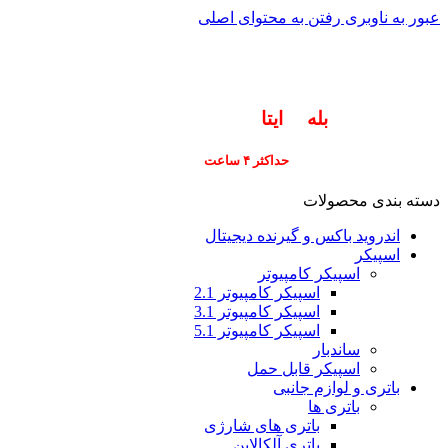
عبور به ناوبری
رفتن به محتوای اصلی
info@pars-gostar.ir
مشتریان گرامی پاسخگوی سوالات شما در اپلیکیشن
های (
بله
و
ایتا
) هستیم ۰۹۰۲۳۷۹۷۴۱۹
ارسال
فوری کلیه سفارشات
حداکثر ۴ ساعت
(فقط برای شهر تهران)
دسته بندی محصولات
اندروید باکس و گیرنده دیجیتال
اسپیکر
اسپیکر کامپیوتر
اسپیکر کامپیوتر 2.1
اسپیکر کامپیوتر 3.1
اسپیکر کامپیوتر 5.1
ساندبار
اسپیکر قابل حمل
باتری و لوازم جانبی
باتری ها
باتری های شارژی
باتری آلکالاین