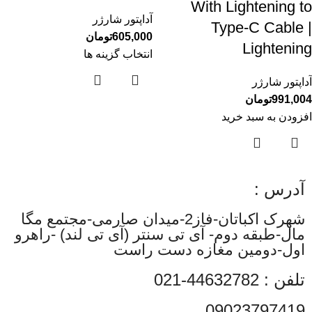
With Lightening to
آداپتور شارژر
Type-C Cable |
605,000
تومان
Lightening
انتخاب گزینه ها
آداپتور شارژر
991,004
تومان
افزودن به سبد خرید
آدرس :
شهرک اکباتان-فاز2-میدان صارمی-مجتمع مگا
مال-طبقه دوم- آی تی سنتر (آی تی لند) -راهرو
اول-دومین مغازه دست راست
تلفن : 44632782-021
09023797419