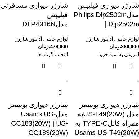
شارژر دیواری فیلیپس
شارژر دیواری مسافرتی
مدلPhilips Dlp2502m
فیلیپس
| Dlp2502m
مدلDLP4316N
لوازم جانبی
,
آداپتور شارژر
لوازم جانبی
,
آداپتور شارژر
850,000
تومان
476,000
تومان
افزودن به سبد خرید
انتخاب گزینه ها
شارژر دیواری یوسمز
شارژر دیواری یوسمز
مدل US-T49(20W)به
مدلUsams US-
همراه کابلTYPE-C به
CC183(20W) | US-
CC183(20W)
Usams US-T49(20W)