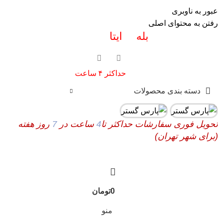
info@pars-gostar.ir
عبور به ناوبری
مشتریان گرامی پاسخگوی سوالات شما در
رفتن به محتوای اصلی
اپلیکیشن های (
بله
و
ایتا
) هستیم ۰۹۰۲۳۷۹۷۴۱۹
ارسال
فوری کلیه سفارشات
حداکثر ۴ ساعت
(فقط برای شهر تهران)
دسته بندی محصولات
تحویل فوری سفارشات حداکثر تا
4
ساعت در
7
روز هفته
(برای شهر تهران)
0
تومان
منو