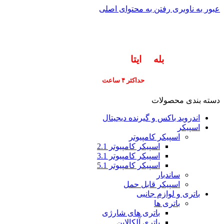
عبور به ناوبری
رفتن به محتوای اصلی
info@pars-gostar.ir
مشتریان گرامی پاسخگوی سوالات شما در اپلیکیشن
های (
بله
و
ایتا
) هستیم ۰۹۰۲۳۷۹۷۴۱۹
ارسال
فوری کلیه سفارشات
حداکثر ۴ ساعت
(فقط برای شهر تهران)
دسته بندی محصولات
اندروید باکس و گیرنده دیجیتال
اسپیکر
اسپیکر کامپیوتر
اسپیکر کامپیوتر 2.1
اسپیکر کامپیوتر 3.1
اسپیکر کامپیوتر 5.1
ساندبار
اسپیکر قابل حمل
باتری و لوازم جانبی
باتری ها
باتری های شارژی
باتری آلکالاین