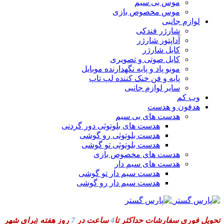
موس بی سیم
موس مخصوص بازی
لوازم جانبی
شارژر فندکی
آداپتور شارژر
کابل شارژر
کابل صوتی و تصویری
مونو پاد و پایه نگهدارنده موبایل
پایه و فن خنک کننده لپ تاپ
سایر لوازم جانبی
وب کم
هدفون و هدست
هدست های بی سیم
هدست های بلوتوثی دور گردنی
هدست بلوتوثی رو گوشی
هدست بلوتوثی تو گوشی
هدست های مخصوص بازی
هدست های سیم دار
هدست سیم دار تو گوشی
هدست سیم دار رو گوشی
تحویل فوری سفارشات حداکثر تا
4
ساعت در
7
روز هفته
(برای شهر