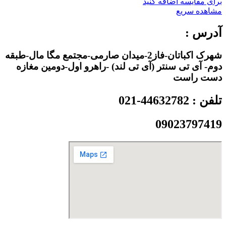
برای مقایسه اضافه کنید
مشاهده سریع
آدرس :
شهرک اکباتان-فاز2-میدان صارمی-مجتمع مگا مال-طبقه
دوم- آی تی سنتر (آی تی لند) -راهرو اول-دومین مغازه
دست راست
تلفن : 44632782-021
09023797419