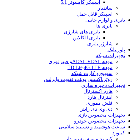
اسپیکر کامپیوتر 5.1
ساندبار
اسپیکر قابل حمل
باتری و لوازم جانبی
باتری ها
باتری های شارژی
باتری آلکالاین
شارژر باتری
پاور بانک
تجهیزات شبکه
مودم ADSL-VDSLو فیبر نوری
مودم TD-Lte,4G-LTE
سوییچ و کارت شبکه
روتر،اکسس پوینت،تقویت وایرلس
تجهیزات ذخیره سازی
هارد اکسترنال
اینترنال هارد
فلش مموری
دی وی دی رایتر
تجهیزات مخصوص بازی
تجهیزات مخصوص خودرو
ساعت هوشمند و دستبند سلامتی
کیبورد
کیبورد و موس سیم دار