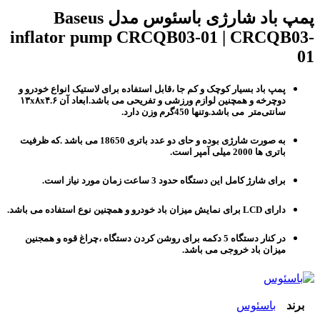
پمپ باد شارژی باسئوس مدل Baseus
inflator pump CRCQB03-01 | CRCQB03-
01
پمپ باد بسیار کوچک و کم جا ،قابل استفاده برای لاستیک انواع خودرو و
دوچرخه و همچنین لوازم ورزشی و تفریحی می باشد.ابعاد آن ۱۳x۸x۴.۶
سانتی‌متر می باشد.وتنها 450گرم وزن دارد.
به صورت شارژی بوده و حای دو عدد باتری 18650 می باشد .که ظرفیت
باتری ها 2000 میلی آمپر است.
برای شارژ کامل این دستگاه حدود 3 ساعت زمان مورد نیاز است.
دارای LCD برای نمایش میزان باد خودرو و همچنین نوع استفاده می باشد.
در کنار دستگاه 5 دکمه برای روشن کردن دستگاه ،چراغ قوه و همجنین
میزان باد خروجی می باشد.
برند
باسئوس