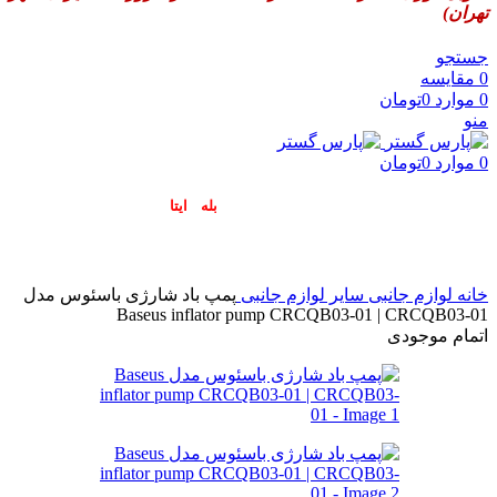
تهران)
جستجو
0
مقایسه
0
موارد
0
تومان
منو
0
موارد
0
تومان
پاسخگوی سوالات شما در اپلیکیشن های (
بله
و
ایتا
) هستیم۰۹۰۲۳۷۹۷۴۱۹
خانه
لوازم جانبی
سایر لوازم جانبی
پمپ باد شارژی باسئوس مدل
Baseus inflator pump CRCQB03-01 | CRCQB03-01
اتمام موجودی