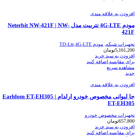
افزودن به علاقه مندی
مودم 4G-LTE نتربیت مدل Neterbit NW-421F | NW-
421F
تجهیزات شبکه
,
مودم TD-Lte,4G-LTE
5,161,200
تومان
افزودن به سبد خرید
برای مقایسه اضافه کنید
مشاهده سریع
جدید
افزودن به علاقه مندی
جا لیوانی مخصوص خودرو ارلدام Earldom ET-EH305 |
ET-EH305
تجهیزات مخصوص خودرو
657,800
تومان
افزودن به سبد خرید
برای مقایسه اضافه کنید