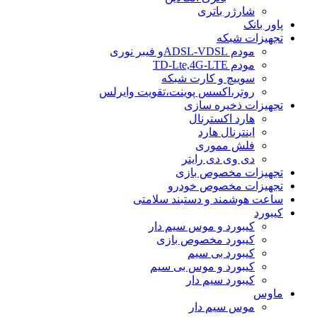
شارژر باتری
پاور بانک
تجهیزات شبکه
مودم ADSL-VDSLو فیبر نوری
مودم TD-Lte,4G-LTE
سوییچ و کارت شبکه
روتر،اکسس پوینت،تقویت وایرلس
تجهیزات ذخیره سازی
هارد اکسترنال
اینترنال هارد
فلش مموری
دی وی دی رایتر
تجهیزات مخصوص بازی
تجهیزات مخصوص خودرو
ساعت هوشمند و دستبند سلامتی
کیبورد
کیبورد و موس سیم دار
کیبورد مخصوص بازی
کیبورد بی سیم
کیبورد و موس بی سیم
کیبورد سیم دار
ماوس
موس سیم دار