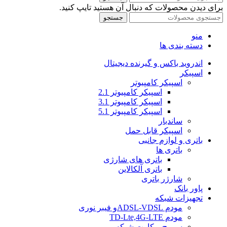
برای دیدن محصولات که دنبال آن هستید تایپ کنید.
جستجو
منو
دسته بندی ها
اندروید باکس و گیرنده دیجیتال
اسپیکر
اسپیکر کامپیوتر
اسپیکر کامپیوتر 2.1
اسپیکر کامپیوتر 3.1
اسپیکر کامپیوتر 5.1
ساندبار
اسپیکر قابل حمل
باتری و لوازم جانبی
باتری ها
باتری های شارژی
باتری آلکالاین
شارژر باتری
پاور بانک
تجهیزات شبکه
مودم ADSL-VDSLو فیبر نوری
مودم TD-Lte,4G-LTE
سوییچ و کارت شبکه