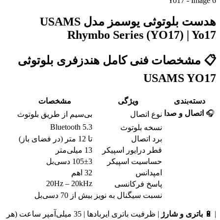
هدست بلوتوثی یوسمز مدل USAMS
Rhymbo Series (YO17) | Yo17
📋 مشخصات فنی کامل هندزفری بلوتوثی
USAMS YO17
دسته‌بندی
ویژگی
مشخصات
🎧
اتصال و صدا
نوع اتصال
بی‌سیم از طریق بلوتوث
Bluetooth 5.3
نسخه بلوتوث
برد اتصال
تا 12 متر (در فضای باز)
قطر درایور اسپیکر
13 میلی‌متر
حساسیت اسپیکر
105±3 دسی‌بل
امپدانس
32 اهم
20Hz – 20kHz
پاسخ فرکانسی
نسبت سیگنال به نویز
بیش از 70 دسی‌بل
| 🔋
باتری و شارژ
| ظرفیت باتری ایربادها | 35 میلی‌آمپر ساعت (هر