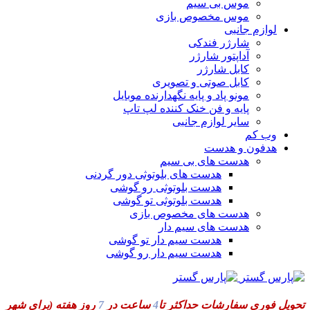
موس بی سیم
موس مخصوص بازی
لوازم جانبی
شارژر فندکی
آداپتور شارژر
کابل شارژر
کابل صوتی و تصویری
مونو پاد و پایه نگهدارنده موبایل
پایه و فن خنک کننده لپ تاپ
سایر لوازم جانبی
وب کم
هدفون و هدست
هدست های بی سیم
هدست های بلوتوثی دور گردنی
هدست بلوتوثی رو گوشی
هدست بلوتوثی تو گوشی
هدست های مخصوص بازی
هدست های سیم دار
هدست سیم دار تو گوشی
هدست سیم دار رو گوشی
تحویل فوری سفارشات حداکثر تا
4
ساعت در
7
روز هفته
(برای شهر