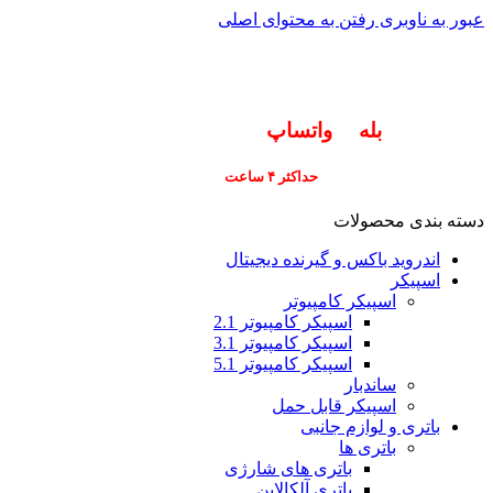
عبور به ناوبری
رفتن به محتوای اصلی
info@pars-gostar.ir
مشتریان گرامی پاسخگوی سوالات شما در اپلیکیشن
های (
بله
و
واتساپ
) هستیم ۰۹۰۲۳۷۹۷۴۱۹
ارسال
فوری کلیه سفارشات
حداکثر ۴ ساعت
(فقط برای شهر تهران)
دسته بندی محصولات
اندروید باکس و گیرنده دیجیتال
اسپیکر
اسپیکر کامپیوتر
اسپیکر کامپیوتر 2.1
اسپیکر کامپیوتر 3.1
اسپیکر کامپیوتر 5.1
ساندبار
اسپیکر قابل حمل
باتری و لوازم جانبی
باتری ها
باتری های شارژی
باتری آلکالاین