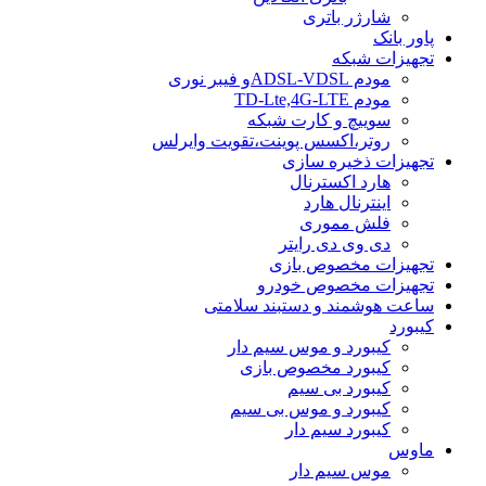
شارژر باتری
پاور بانک
تجهیزات شبکه
مودم ADSL-VDSLو فیبر نوری
مودم TD-Lte,4G-LTE
سوییچ و کارت شبکه
روتر،اکسس پوینت،تقویت وایرلس
تجهیزات ذخیره سازی
هارد اکسترنال
اینترنال هارد
فلش مموری
دی وی دی رایتر
تجهیزات مخصوص بازی
تجهیزات مخصوص خودرو
ساعت هوشمند و دستبند سلامتی
کیبورد
کیبورد و موس سیم دار
کیبورد مخصوص بازی
کیبورد بی سیم
کیبورد و موس بی سیم
کیبورد سیم دار
ماوس
موس سیم دار