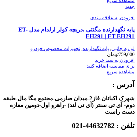
مشاهده سریع
جدید
افزودن به علاقه مندی
پایه نگهدارنده مگنتی ،دریچه کولر ارلدام مدل ET-
EH291 | ET-EH291
لوازم جانبی
,
پایه نگهدارنده
,
تجهیزات مخصوص خودرو
759,000
تومان
افزودن به سبد خرید
برای مقایسه اضافه کنید
مشاهده سریع
آدرس :
شهرک اکباتان-فاز2-میدان صارمی-مجتمع مگا مال-طبقه
دوم- آی تی سنتر (آی تی لند) -راهرو اول-دومین مغازه
دست راست
تلفن : 44632782-021