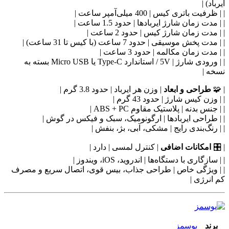
ایرباد) |
| | ظرفیت باتری کیس | 400 میلی‌آمپر ساعت |
| | مدت زمان شارژ ایربادها | حدود 1.5 ساعت |
| | مدت زمان شارژ کیس | حدود 2 ساعت |
| | مدت پخش موسیقی | حدود 7 ساعت (با کیس تا 31 ساعت) |
| | مدت زمان مکالمه | حدود 3 ساعت |
| | ورودی شارژ | 5V / استاندارد Type-C یا Micro USB بسته به
نسخه |
| 🧩
طراحی و ابعاد
| وزن هر ایرباد | حدود 3.8 گرم |
| | وزن کیس شارژ | حدود 43 گرم |
| | جنس بدنه | پلاستیک مقاوم ABS + PC |
| | طراحی ایربادها | ارگونومیک، سبک و فیکس در گوش |
| | رنگ‌بندی رایج | مشکی، آبی، بژ، بنفش |
| 🎛
امکانات اضافی
| کنترل لمسی | دارد |
| | سازگاری با دستگاه‌ها | اندروید، iOS، ویندوز |
| | ویژگی خاص | طراحی جذاب، بیس قوی، اتصال سریع و مصرف
کم انرژی |
برند
یوسمز