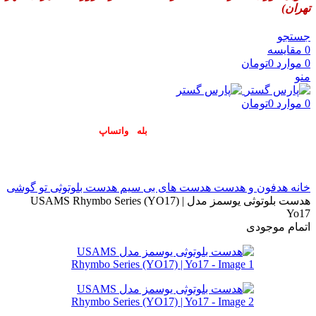
تهران)
جستجو
0
مقایسه
0
موارد
0
تومان
منو
0
موارد
0
تومان
پاسخگوی سوالات شما در اپلیکیشن های (
بله
و
واتساپ
) هستیم۰۹۰۲۳۷۹۷۴۱۹
خانه
هدفون و هدست
هدست های بی سیم
هدست بلوتوثی تو گوشی
هدست بلوتوثی یوسمز مدل USAMS Rhymbo Series (YO17) |
Yo17
اتمام موجودی