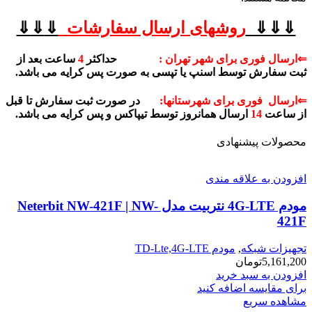
⇓⇓⇓
روشهای
ارسال سفارشات
⇓
⇓
⇓
⇐ارسال فوری برای شهر تهران :
حداکثر
4
ساعت بعد از
ثبت سفارش توسط اسنپ یا تپسی به صورت پس کرایه می باشد.
⇐ارسال فوری برای شهرستانها:
در صورت ثبت سفارش تا قبل
از ساعت
14
ارسال همانروز توسط تیپاکس و پس کرایه می باشد.
محصولات پیشنهادی
افزودن به علاقه مندی
مودم 4G-LTE نتربیت مدل Neterbit NW-421F | NW-
421F
تجهیزات شبکه
,
مودم TD-Lte,4G-LTE
5,161,200
تومان
افزودن به سبد خرید
برای مقایسه اضافه کنید
مشاهده سریع